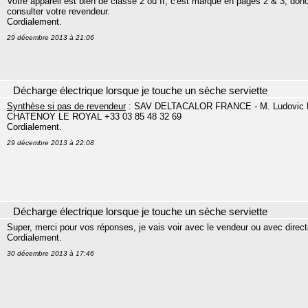
Votre appareil est bien de classe 2 ou II, c'est marqué en pages 2 & 3; do
consulter votre revendeur.
Cordialement.
29 décembre 2013 à 21:06
Décharge électrique lorsque je touche un sèche serviette
Synthèse si pas de revendeur
: SAV DELTACALOR FRANCE - M. Ludovic DU
CHATENOY LE ROYAL +33 03 85 48 32 69
Cordialement.
29 décembre 2013 à 22:08
Décharge électrique lorsque je touche un sèche serviette
Super, merci pour vos réponses, je vais voir avec le vendeur ou avec direct
Cordialement.
30 décembre 2013 à 17:46