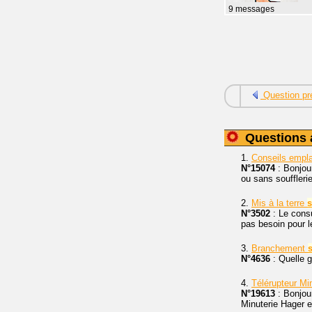
9 messages
Question pr
Questions 
1.
Conseils emp
N°15074
: Bonjour
ou sans souffleri
2.
Mis à la terre
N°3502
: Le cons
pas besoin pour l
3.
Branchement
N°4636
: Quelle 
4.
Télérupteur Mi
N°19613
: Bonjou
Minuterie Hager 