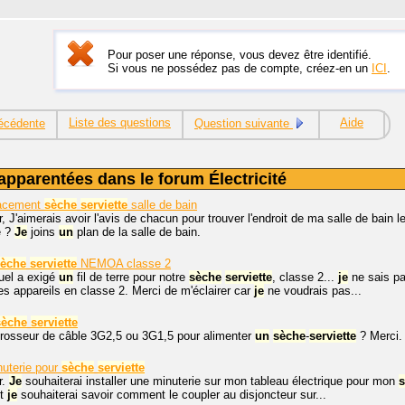
Pour poser une réponse, vous devez être identifié.
Si vous ne possédez pas de compte, créez-en un
ICI
.
Liste des questions
Aide
écédente
Question suivante
apparentées dans le forum Électricité
lacement
sèche
serviette
salle de bain
, J'aimerais avoir l'avis de chacun pour trouver l'endroit de ma salle de bain 
e ?
Je
joins
un
plan de la salle de bain.
sèche
serviette
NEMOA classe 2
uel a exigé
un
fil de terre pour notre
sèche
serviette
, classe 2...
je
ne sais pa
es appareils en classe 2. Merci de m'éclairer car
je
ne voudrais pas...
sèche
serviette
grosseur de câble 3G2,5 ou 3G1,5 pour alimenter
un
sèche
-
serviette
? Merci.
nuterie pour
sèche
serviette
r.
Je
souhaiterai installer une minuterie sur mon tableau électrique pour mon
et
je
souhaiterai savoir comment le coupler au disjoncteur sur...