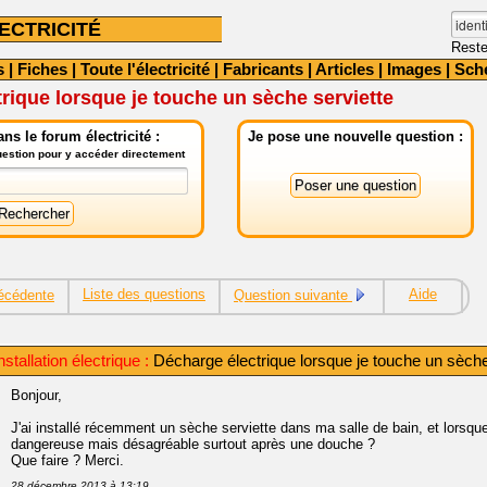
ECTRICITÉ
Reste
s
|
Fiches
|
Toute l'électricité
|
Fabricants
|
Articles
|
Images
|
Sch
rique lorsque je touche un sèche serviette
ns le forum électricité :
Je pose une nouvelle question :
question pour y accéder directement
Liste des questions
Aide
écédente
Question suivante
stallation électrique :
Décharge électrique lorsque je touche un sèche
Bonjour,
J'ai installé récemment un sèche serviette dans ma salle de bain, et lorsqu
dangereuse mais désagréable surtout après une douche ?
Que faire ? Merci.
28 décembre 2013 à 13:19