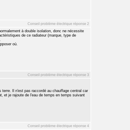
Conseil problème électrique réponse 2
normalement à double isolation, donc ne nécessite
ractéristiques de ce radiateur (marque, type de
.
upposer où.
Conseil problème électrique réponse 3
ns terre. Il n'est pas raccordé au chauffage central car
t, et je rajoute de l'eau de temps en temps suivant
Conseil problème électrique réponse 4