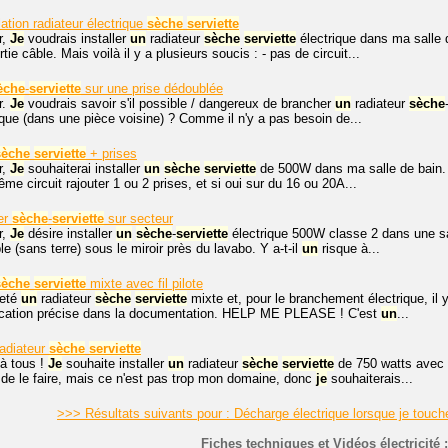
lation radiateur électrique
sèche
serviette
r,
Je
voudrais installer
un
radiateur
sèche
serviette
électrique dans ma salle 
tie câble. Mais voilà il y a plusieurs soucis : - pas de circuit...
èche
-
serviette
sur une prise dédoublée
r.
Je
voudrais savoir s'il possible / dangereux de brancher
un
radiateur
sèche
rique (dans une pièce voisine) ? Comme il n'y a pas besoin de...
sèche
serviette
+ prises
r,
Je
souhaiterai installer
un
sèche
serviette
de 500W dans ma salle de bain. J
e circuit rajouter 1 ou 2 prises, et si oui sur du 16 ou 20A...
er
sèche
-
serviette
sur secteur
r,
Je
désire installer
un
sèche
-
serviette
électrique 500W classe 2 dans une sa
e (sans terre) sous le miroir près du lavabo. Y a-t-il
un
risque à...
sèche
serviette
mixte avec fil pilote
heté
un
radiateur
sèche
serviette
mixte et, pour le branchement électrique, il 
ication précise dans la documentation. HELP ME PLEASE ! C'est
un
...
radiateur
sèche
serviette
à tous !
Je
souhaite installer
un
radiateur
sèche
serviette
de 750 watts avec u
de le faire, mais ce n'est pas trop mon domaine, donc
je
souhaiterais...
>>> Résultats suivants pour : Décharge électrique lorsque je touc
Fiches techniques et Vidéos électricité :