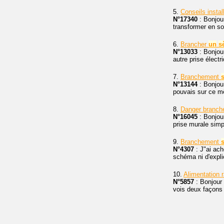
5.
Conseils instal
N°17340
: Bonjou
transformer en sor
6.
Brancher
un
s
N°13033
: Bonjou
autre prise élect
7.
Branchement
N°13144
: Bonjou
pouvais sur ce mêm
8.
Danger branch
N°16045
: Bonjou
prise murale simpl
9.
Branchement
N°4307
: J"ai ac
schéma ni d'expl
10.
Alimentation 
N°5857
: Bonjour 
vois deux façons 