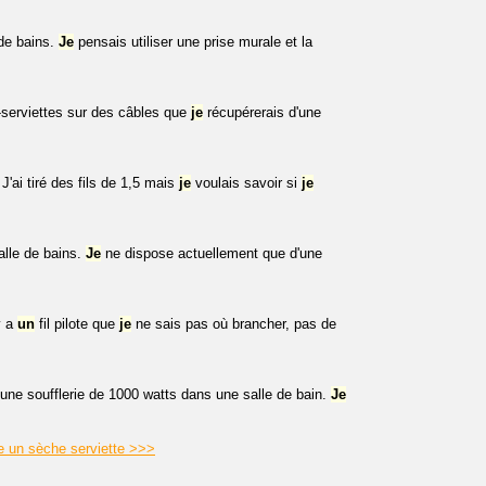
de bains.
Je
pensais utiliser une prise murale et la
-serviettes sur des câbles que
je
récupérerais d'une
'ai tiré des fils de 1,5 mais
je
voulais savoir si
je
lle de bains.
Je
ne dispose actuellement que d'une
y a
un
fil pilote que
je
ne sais pas où brancher, pas de
ne soufflerie de 1000 watts dans une salle de bain.
Je
he un sèche serviette >>>