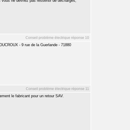
nc vous ne devriez pas ressentir de décharges;
Conseil problème électrique réponse 10
CROUX - 9 rue de la Guerlande - 71880
Conseil problème électrique réponse 11
ement le fabricant pour un retour SAV.