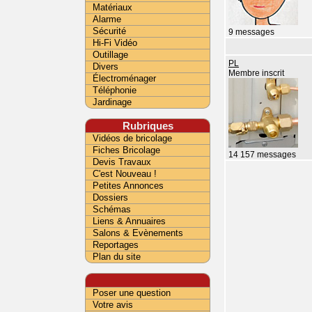
Matériaux
Alarme
Sécurité
9 messages
Hi-Fi Vidéo
Outillage
PL
Divers
Membre inscrit
Électroménager
Téléphonie
Jardinage
Rubriques
Vidéos de bricolage
Fiches Bricolage
14 157 messages
Devis Travaux
C'est Nouveau !
Petites Annonces
Dossiers
Schémas
Liens & Annuaires
Salons & Evènements
Reportages
Plan du site
Poser une question
Votre avis