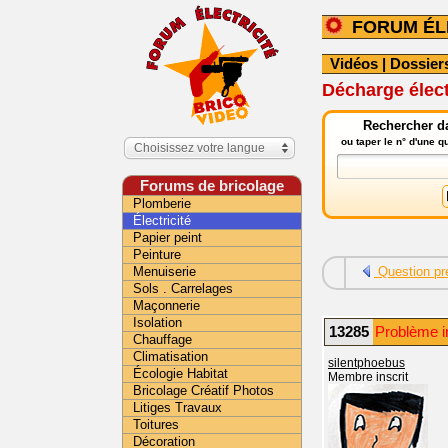
FORUM ÉL
Vidéos
|
Dossier
Décharge élect
Rechercher da
ou taper le n° d'une 
Choisissez votre langue
Forums de bricolage
Plomberie
Électricité
Papier peint
Peinture
Menuiserie
Question pr
Sols . Carrelages
Maçonnerie
Isolation
13285
Problème in
Chauffage
Climatisation
silentphoebus
Écologie Habitat
Membre inscrit
Bricolage Créatif Photos
Litiges Travaux
Toitures
Décoration