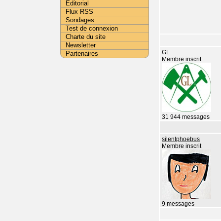
Editorial
Flux RSS
Sondages
Test de connexion
Charte du site
Newsletter
GL
Partenaires
Membre inscrit
31 944 messages
silentphoebus
Membre inscrit
9 messages