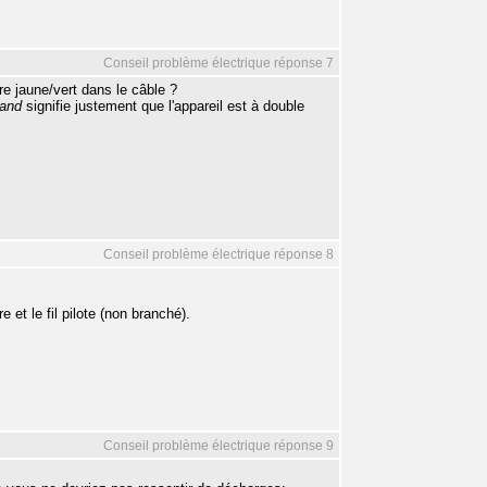
Conseil problème électrique réponse 7
re jaune/vert dans le câble ?
rand
signifie justement que l'appareil est à double
Conseil problème électrique réponse 8
e et le fil pilote (non branché).
Conseil problème électrique réponse 9