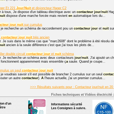
ger Et 221
Jour
/
Nuit
et disjoncteur Hager C2
r à tous, Je dispose d'un tableau électrique avec un
contacteur
jour
/
nuit
Hage
nuit
dispose d'une marche forcée mais revient
en
automatique lors du...
acteur
jour
nuit
sur cumulus
, je recherche un schéma de raccordement pou un
contacteur
jour
et
nuit
sur
t
contacteur
jour
nuit
très ancien
r. Je suis dans le même cas que "marc2608" dont le problème à été résolu d
nuit
ancien à la seule différence c'est que j'ai tous les plots de...
ler double circuit
contacteur
jour
et
nuit
schéma
r. Je recherche un schéma avec deux contacteurs
jour
/
nuit
. J'ai ajouté un 
ils fonctionnent apparemment mais ensemble ç
a
saute. Quand je coupe...
umulus un seul
contacteur
jour
nuit
 je voudrais savoir s'il est possible de brancher 2 cumulus sur un seul
contac
jouter un autre
contacteur
).
A
l'heure actuelle, j'ai un premier cumulus...
>>> Résultats suivants pour : Contacteur jour/nuit en 20
Fiches techniques et Vidéos électricité :
tion d'un
Informations sécurité
ètre
Les Consignes à suivre.