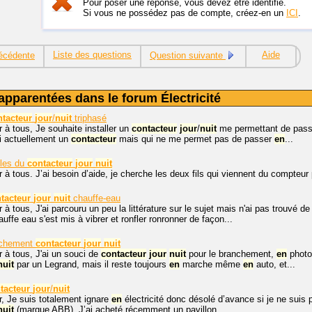
Pour poser une réponse, vous devez être identifié.
Si vous ne possédez pas de compte, créez-en un
ICI
.
Liste des questions
Aide
écédente
Question suivante
apparentées dans le forum Électricité
ntacteur
jour
/
nuit
triphasé
 à tous, Je souhaite installer un
contacteur
jour
/
nuit
me permettant de pas
ai actuellement un
contacteur
mais qui ne me permet pas de passer
en
...
les du
contacteur
jour
nuit
 à tous. J’ai besoin d’aide, je cherche les deux fils qui viennent du compteur
tacteur
jour
nuit
chauffe-eau
 à tous, J'ai parcouru un peu la littérature sur le sujet mais n'ai pas trouv
uffe eau s'est mis à vibrer et ronfler ronronner de façon...
nchement
contacteur
jour
nuit
 à tous, J'ai un souci de
contacteur
jour
nuit
pour le branchement,
en
photo
nuit
par un Legrand, mais il reste toujours
en
marche même
en
auto, et...
tacteur
jour
/
nuit
r, Je suis totalement ignare
en
électricité donc désolé d’avance si je ne suis p
nuit
(marque ABB). J’ai acheté récemment un pavillon...