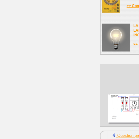
>> Cons
LA
LA
IN
>> 
Question pr