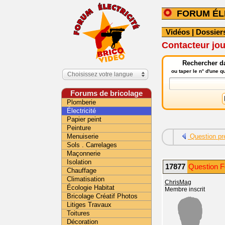
FORUM ÉL
Vidéos
|
Dossier
Contacteur jou
Rechercher da
ou taper le n° d'une 
Choisissez votre langue
Forums de bricolage
Plomberie
Électricité
Papier peint
Peinture
Menuiserie
Question pr
Sols . Carrelages
Maçonnerie
Isolation
17877
Question Fo
Chauffage
Climatisation
ChrisMag
Écologie Habitat
Membre inscrit
Bricolage Créatif Photos
Litiges Travaux
Toitures
Décoration