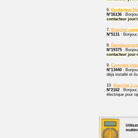
6.
Contacteur
Ha
N°16136
: Bonjou
contacteur
jour
/
7.
Brancher
cont
N°5131
: Bonjour
8.
Remplacemen
N°19375
: Bonjou
contacteur
jour
-
9.
Comment instal
N°13440
: Bonjou
déjà installé et 
10.
Brancher 2 c
N°2162
: Bonjour,
électrique pour ra
Utilisa
multim