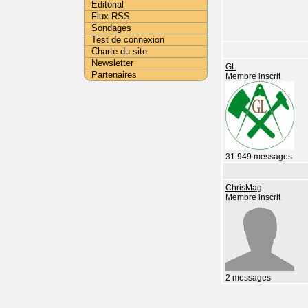
Editorial
Flux RSS
Sondages
Test de connexion
Charte du site
Newsletter
GL
Partenaires
Membre inscrit
31 949 messages
ChrisMag
Membre inscrit
2 messages