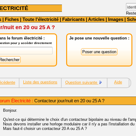
ECTRICITÉ
Reste
s
|
Fiches
|
Toute l'électricité
|
Fabricants
|
Articles
|
Images
|
Sch
r/nuit en 20 ou 25 A ?
ns le forum électricité :
Je pose une nouvelle question :
question pour y accéder directement
Liste des questions
Aide
écédente
Question suivante
rum Électricité :
Contacteur jour/nuit en 20 ou 25 A ?
Bonjour.
Qu'est-ce qui détermine le choix d'un contacteur bipolaire au niveau de l'am
Nous devons installer une horloge modulaire car il n'y a pas l'installation du 
Mais faut-il choisir un contacteur 20 A ou 25 A ?