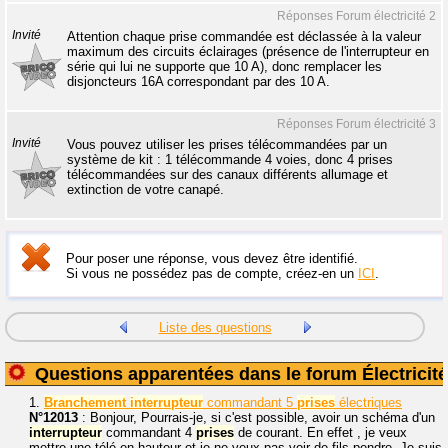
Réponses Forum électricité 2
Invité
Attention chaque prise commandée est déclassée à la valeur
maximum des circuits éclairages (présence de l'interrupteur en
série qui lui ne supporte que 10 A), donc remplacer les
disjoncteurs 16A correspondant par des 10 A.
Réponses Forum électricité 3
Invité
Vous pouvez utiliser les prises télécommandées par un
système de kit : 1 télécommande 4 voies, donc 4 prises
télécommandées sur des canaux différents allumage et
extinction de votre canapé.
Pour poser une réponse, vous devez être identifié.
Si vous ne possédez pas de compte, créez-en un
ICI
.
Liste des questions
Questions apparentées dans le forum Électricité
1.
Branchement
interrupteur
commandant 5
prises
électriques
N°12013
: Bonjour, Pourrais-je, si c'est possible, avoir un schéma d'un
interrupteur
commandant 4
prises
de courant. En effet , je veux
mettre une télé en hauteur et je ne veux pas voir de fils pendre. Je suis