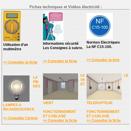
Fiches techniques et Vidéos électricité :
Normes Electriques
Informations sécurité
Utilisation d'un
La NF C15-100.
Les Consignes à suivre.
multimètre
>> Consulter la liste
>> Consulter la fiche
>> Consulter la fiche
LE
LE
LA
VA
FIN
ET
DES
VIENT
TELERUPTEUR
LAMPES A
INCANDESCENCE
FONCTIONNEMENT
FONCTIONNEMENT
ET CABLAGE
ET CABLAGE
>> Consulter l'article
>> Consulter la fiche
>> Consulter la fiche