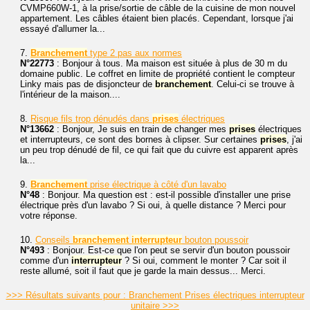
CVMP660W-1, à la prise/sortie de câble de la cuisine de mon nouvel
appartement. Les câbles étaient bien placés. Cependant, lorsque j'ai
essayé d'allumer la...
7.
Branchement
type 2 pas aux normes
N°22773
: Bonjour à tous. Ma maison est située à plus de 30 m du
domaine public. Le coffret en limite de propriété contient le compteur
Linky mais pas de disjoncteur de
branchement
. Celui-ci se trouve à
l'intérieur de la maison....
8.
Risque fils trop dénudés dans
prises
électriques
N°13662
: Bonjour, Je suis en train de changer mes
prises
électriques
et interrupteurs, ce sont des bornes à clipser. Sur certaines
prises
, j'ai
un peu trop dénudé de fil, ce qui fait que du cuivre est apparent après
la...
9.
Branchement
prise électrique à côté d'un lavabo
N°48
: Bonjour. Ma question est : est-il possible d'installer une prise
électrique près d'un lavabo ? Si oui, à quelle distance ? Merci pour
votre réponse.
10.
Conseils
branchement
interrupteur
bouton poussoir
N°493
: Bonjour. Est-ce que l'on peut se servir d'un bouton poussoir
comme d'un
interrupteur
? Si oui, comment le monter ? Car soit il
reste allumé, soit il faut que je garde la main dessus... Merci.
>>> Résultats suivants pour : Branchement Prises électriques interrupteur
unitaire >>>