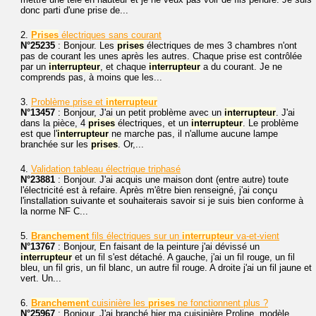
donc parti d'une prise de...
2.
Prises
électriques sans courant
N°25235
: Bonjour. Les
prises
électriques de mes 3 chambres n'ont
pas de courant les unes après les autres. Chaque prise est contrôlée
par un
interrupteur
, et chaque
interrupteur
a du courant. Je ne
comprends pas, à moins que les...
3.
Problème prise et
interrupteur
N°13457
: Bonjour, J'ai un petit problème avec un
interrupteur
. J'ai
dans la pièce, 4
prises
électriques, et un
interrupteur
. Le problème
est que l'
interrupteur
ne marche pas, il n'allume aucune lampe
branchée sur les
prises
. Or,...
4.
Validation tableau électrique triphasé
N°23881
: Bonjour. J'ai acquis une maison dont (entre autre) toute
l'électricité est à refaire. Après m'être bien renseigné, j'ai conçu
l'installation suivante et souhaiterais savoir si je suis bien conforme à
la norme NF C...
5.
Branchement
fils électriques sur un
interrupteur
va-et-vient
N°13767
: Bonjour, En faisant de la peinture j'ai dévissé un
interrupteur
et un fil s'est détaché. A gauche, j'ai un fil rouge, un fil
bleu, un fil gris, un fil blanc, un autre fil rouge. A droite j'ai un fil jaune et
vert. Un...
6.
Branchement
cuisinière les
prises
ne fonctionnent plus ?
N°25967
: Bonjour. J'ai branché hier ma cuisinière Proline, modèle