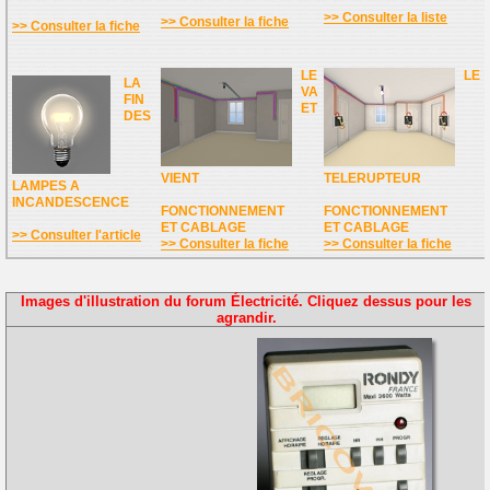
>> Consulter la liste
>> Consulter la fiche
>> Consulter la fiche
LE
LE
LA
VA
FIN
ET
DES
VIENT
TELERUPTEUR
LAMPES A
INCANDESCENCE
FONCTIONNEMENT
FONCTIONNEMENT
ET CABLAGE
ET CABLAGE
>> Consulter l'article
>> Consulter la fiche
>> Consulter la fiche
Images d'illustration du forum Électricité. Cliquez dessus pour les
agrandir.