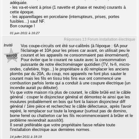
adéquate.
- les va-et-vient à prise (1 navette et phase et neutre) courants à
cette époque.
- les appareillages en porcelaine (interrupteurs, prises, portes
fusibles...) sauf NF.
Bon courage !
01 juin 2011 à 16:27
Réponses 13 Forum installation électrique
Invité
Vos coupe-circuits ont été sur-calibrés (à l'époque : 6A pour
l'éclairage et 10A pour les prises car avant, on utilisait peu le
courant et les appareils ne consommaient pas énormément).
Pour éviter que le courant ne saute avec la consommation
puissante de notre électroménager quotidien (TV, hi-fi, micro-
ondes, cafetière, frigo...) le propriétaire a dû remplacer les anciens
plombs par du 20A, du coup, nos appareils ne font plus sauter le
courant mais les fils en tissu très fins eux ont commencé une
combustion parfois lente qui a conduit à une coupure électrique (un
incendie aurait pu débuter).
Vu que votre maison n'a plus de courant, le câble brûlé est le câble
général : couper le disjoncteur général et démontez-le ainsi que les
moulures probablement en bois qui font la liaison disjoncteur diff
général / 1ère pièce et recherchez le câble défectueux, après l'avoir
repéré, le remplacer sur toute la longueur (surtout pas de domino,
borne ferrel ou chatterton car les fils recommenceraient à brûler et le
problème reviendrait aussitôt).
Il serait préférable que votre propriétaire fasse refaire toute
l'installation électrique aux dernières normes.
14 juillet 2011 à 18:19