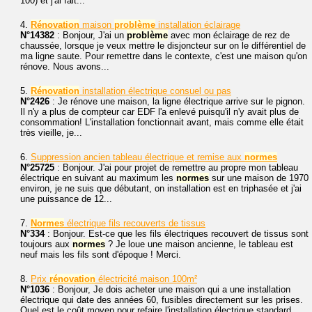
100) et j'ai fait...
4.
Rénovation
maison
problème
installation éclairage
N°14382
: Bonjour, J'ai un
problème
avec mon éclairage de rez de
chaussée, lorsque je veux mettre le disjoncteur sur on le différentiel de
ma ligne saute. Pour remettre dans le contexte, c'est une maison qu'on
rénove. Nous avons...
5.
Rénovation
installation électrique consuel ou pas
N°2426
: Je rénove une maison, la ligne électrique arrive sur le pignon.
Il n'y a plus de compteur car EDF l'a enlevé puisqu'il n'y avait plus de
consommation! L'installation fonctionnait avant, mais comme elle était
très vieille, je...
6.
Suppression ancien tableau électrique et remise aux
normes
N°25725
: Bonjour. J'ai pour projet de remettre au propre mon tableau
électrique en suivant au maximum les
normes
sur une maison de 1970
environ, je ne suis que débutant, on installation est en triphasée et j'ai
une puissance de 12...
7.
Normes
électrique fils recouverts de tissus
N°334
: Bonjour. Est-ce que les fils électriques recouvert de tissus sont
toujours aux
normes
? Je loue une maison ancienne, le tableau est
neuf mais les fils sont d'époque ! Merci.
8.
Prix
rénovation
électricité maison 100m²
N°1036
: Bonjour, Je dois acheter une maison qui a une installation
électrique qui date des années 60, fusibles directement sur les prises.
Quel est le coût moyen pour refaire l'installation électrique standard