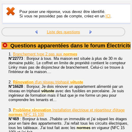
Pour poser une réponse, vous devez être identifié.
Si vous ne possédez pas de compte, créez-en un
ICI
.
Liste des questions
Questions apparentées dans le forum Électricité
1.
Branchement type 2 pas aux
normes
N°22773
: Bonjour à tous. Ma maison est située à plus de 30 m du
domaine public. Le coffret en limite de propriété contient le compteur
Linky mais pas de disjoncteur de branchement. Celui-ci se trouve à
l'intérieur de la maison....
2.
Rénovation
d'un réseau triphasé
vétuste
N°16628
: Bonjour, Je dois rénover un appartement alimenté par un
réseau en triphasé
vétuste
avec des fusibles en porcelaine. Je suis
ingénieur de formation mais il faut que je me forme un peu pour
comprendre les tenants et...
3.
Problème
rénovation
Installation électrique et répartiteur d'étage
normes
NFC 15 100
N°469
: Bonjour à tous. J'habite un immeuble et j'ai séparé les étages
pour en faire des appartements. J'ai refait tous les circuits électriques,
tous les tableaux. J'ai tout fait avec les
normes
en vigueur (NFC 15