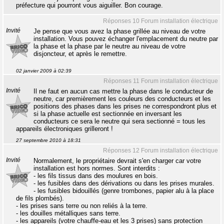
préfecture qui pourront vous aiguiller. Bon courage.
Réponses 10 Forum installation électrique
Invité
Je pense que vous avez la phase grillée au niveau de votre
installation. Vous pouvez échanger l'emplacement du neutre par
la phase et la phase par le neutre au niveau de votre
disjoncteur, et après le remettre.
02 janvier 2009 à 02:39
Réponses 11 Forum installation électrique
Invité
Il ne faut en aucun cas mettre la phase dans le conducteur de
neutre, car premièrement les couleurs des conducteurs et les
positions des phases dans les prises ne correspondront plus et
si la phase actuelle est sectionnée en inversant les
conducteurs ce sera le neutre qui sera sectionné = tous les
appareils électroniques grilleront !
27 septembre 2010 à 18:31
Réponses 12 Forum installation électrique
Invité
Normalement, le propriétaire devrait s'en charger car votre
installation est hors normes. Sont interdits :
- les fils tissus dans des moulures en bois.
- les fusibles dans des dérivations ou dans les prises murales.
- les fusibles bidouillés (genre trombones, papier alu à la place
de fils plombés).
- les prises sans terre ou non reliés à la terre.
- les douilles métalliques sans terre.
- les appareils (votre chauffe-eau et les 3 prises) sans protection