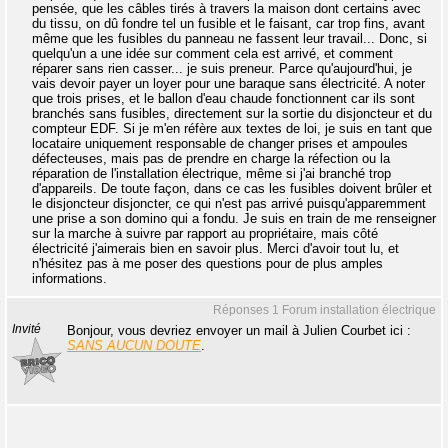
pensée, que les câbles tirés à travers la maison dont certains avec
du tissu, on dû fondre tel un fusible et le faisant, car trop fins, avant
même que les fusibles du panneau ne fassent leur travail... Donc, si
quelqu'un a une idée sur comment cela est arrivé, et comment
réparer sans rien casser... je suis preneur. Parce qu'aujourd'hui, je
vais devoir payer un loyer pour une baraque sans électricité. A noter
que trois prises, et le ballon d'eau chaude fonctionnent car ils sont
branchés sans fusibles, directement sur la sortie du disjoncteur et du
compteur EDF. Si je m'en réfère aux textes de loi, je suis en tant que
locataire uniquement responsable de changer prises et ampoules
défecteuses, mais pas de prendre en charge la réfection ou la
réparation de l'installation électrique, même si j'ai branché trop
d'appareils. De toute façon, dans ce cas les fusibles doivent brûler et
le disjoncteur disjoncter, ce qui n'est pas arrivé puisqu'apparemment
une prise a son domino qui a fondu. Je suis en train de me renseigner
sur la marche à suivre par rapport au propriétaire, mais côté
électricité j'aimerais bien en savoir plus. Merci d'avoir tout lu, et
n'hésitez pas à me poser des questions pour de plus amples
informations.
Réponses 1 Forum installation électrique
Invité
Bonjour, vous devriez envoyer un mail à Julien Courbet ici :
SANS AUCUN DOUTE
.