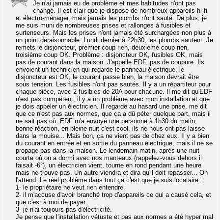
Je n'ai jamais eu de problème et mes habitudes n'ont pas
changé. Il est clair que je dispose de nombreux appareils hi-fi
et électro-ménager, mais jamais les plombs n'ont sauté. De plus, je
me suis muni de nombreuses prises et rallonges à fusibles et
surtenseurs. Mais les prises n'ont jamais été surchargées non plus à
un point déraisonnable. Lundi dernier à 22h30, les plombs sautent. Je
remets le disjoncteur, premier coup rien, deuxième coup rien,
troisième coup OK. Problème : disjoncteur OK, fusibles OK, mais
pas de courant dans la maison. J'appelle EDF, pas de coupure. Ils
envoient un technicien qui regarde le panneau électrique, le
disjoncteur est OK, le courant passe bien, la maison devrait être
sous tension. Les fusibles n'ont pas sautés. Il y a un répartiteur pour
chaque pièce, avec 2 fusibles de 20A pour chacune. Il me dit qu'EDF
n'est pas compétent, il y a un problème avec mon installation et que
je dois appeler un électricien. Il regarde au hasard une prise, me dit
que ce n'est pas aux normes, que ça a dû péter quelque part, mais il
ne sait pas où. EDF m'a envoyé une personne à 1h30 du matin,
bonne réaction, en pleine nuit c'est cool, ils ne nous ont pas laissé
dans la mouise... Mais bon, ça ne vient pas de chez eux. Il y a bien
du courant en entrée et en sortie du panneau électrique, mais il ne se
propage pas dans la maison. Le lendemain matin, après une nuit
courte où on a dormi avec nos manteaux (rappelez-vous dehors il
faisait -6°), un électricien vient, tourne en rond pendant une heure
mais ne trouve pas. Un autre viendra et dira qu'il doit repasser... On
l'attend. Le réel problème dans tout ça c'est que je suis locataire :
1- le propriétaire ne veut rien entendre.
2- il m'accuse d'avoir branché trop d'appareils ce qui a causé cela, et
que c'est à moi de payer.
3- je n'ai toujours pas d'électricité.
Je pense que l'installation vétuste et pas aux normes a été hyper mal