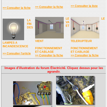
>> Consulter la liste
>> Consulter la fiche
>> Consulter la fiche
LE
LE
LA
VA
FIN
ET
DES
VIENT
TELERUPTEUR
LAMPES A
INCANDESCENCE
FONCTIONNEMENT
FONCTIONNEMENT
ET CABLAGE
ET CABLAGE
>> Consulter l'article
>> Consulter la fiche
>> Consulter la fiche
Images d'illustration du forum Électricité. Cliquez dessus pour les
agrandir.