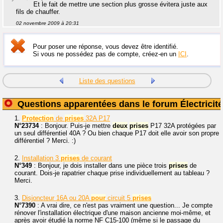
Et le fait de mettre une section plus grosse évitera juste aux
fils de chauffer.
02 novembre 2009 à 20:31
Pour poser une réponse, vous devez être identifié.
Si vous ne possédez pas de compte, créez-en un
ICI
.
Liste des questions
Questions apparentées dans le forum Électricité
1.
Protection
de
prises
32A P17
N°23734
: Bonjour. Puis-je mettre
deux
prises
P17 32A protégées par
un seul différentiel 40A ? Ou bien chaque P17 doit elle avoir son propre
différentiel ? Merci. :)
2.
Installation 3
prises
de courant
N°349
: Bonjour, je dois installer dans une pièce trois
prises
de
courant. Dois-je rapatrier chaque prise individuellement au tableau ?
Merci.
3.
Disjoncteur 16A ou 20A
pour
circuit 5
prises
N°7390
: A vrai dire, ce n'est pas vraiment une question... Je compte
rénover l'installation électrique d'une maison ancienne moi-même, et
après avoir étudié la norme NF C15-100 (même si le passage du