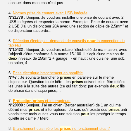
consuel dans mon cas n'est pas...
4.
Normes prise de courant avec USB intégrée
N°21778
: Bonjour. Je voudrais installer une prise de courant avec 2
USB intégrées et respecter la norme. Exemple : Prise de courant avec
2 USB J'ai un disjoncteur 20A avec une section de câble de 2,5mm² et
ce disjoncteur raccorde...
5.
Réfection électrique : demande de conseils
pour
la conception du
tableau
N°15422
: Bonjour, Je voudrais refaire l'électricité de ma maison, avec
l'objectif d'être conforme à la norme 15-100. Il s'agit d'une maison de
deux
niveaux de 150m^2 + garage : - en haut : une cuisine, une sdb,
un salon, 4...
6.
Prise électrique branchement en parallèle
N°47
: Je souhaite brancher 6
prises
en parallèle sur le même
disjoncteur. Question toute bête : les
prises
doivent-elles être reliées
les unes à la suite des autres (ce qui fait donc par exemple
deux
fils
de phase dans chaque prise,...
7.
Protection
prises
et interrupteurs
N°20090
: Bonjour. J'ai un chien (Berger australien) de 1 an qui me
détruit mes
prises
et interrupteurs. Je sais qu'il existe des
prises
anti
vandalisme mais auriez-vous une solution
pour
les protéger le temps
qu'elle se calme ? Merci
8.
Branchement cuisinière les
prises
ne fonctionnent plus ?