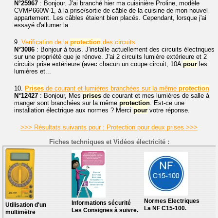
N°25967
: Bonjour. J'ai branché hier ma cuisinière Proline, modèle
CVMP660W-1, à la prise/sortie de câble de la cuisine de mon nouvel
appartement. Les câbles étaient bien placés. Cependant, lorsque j'ai
essayé d'allumer la...
9.
Verification de la
protection
des circuits
N°3086
: Bonjour à tous. J'installe actuellement des circuits électriques
sur une propriété que je rénove. J'ai 2 circuits lumière extérieure et 2
circuits prise extérieure (avec chacun un coupe circuit, 10A
pour
les
lumières et...
10.
Prises
de courant et lumières branchées sur la même
protection
N°12427
: Bonjour, Mes
prises
de courant et mes lumières de salle à
manger sont branchées sur la même
protection
. Est-ce une
installation électrique aux normes ? Merci
pour
votre réponse.
>>> Résultats suivants pour : Protection pour deux prises >>>
Fiches techniques et Vidéos électricité :
Normes Electriques
Informations sécurité
Utilisation d'un
La NF C15-100.
Les Consignes à suivre.
multimètre