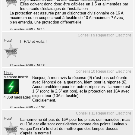
Elles doivent donc donc être câblées en 1,5 et alimentées par
les circuits d'éclairages de l'installation.
La protection est assurée par un disjoncteur divisionnaire de 16 A
maximum ou un coupe-circuit à fusible de 10 A maximum ? Avec,
bien entendu, une protection différentielle.
22 octobre 2009 à 10:15
Conseils 9 Réparation Electricite
Invité
I=P/U et voilà !
23 octobre 2009 à 18:19
Conseils 10 Réparation Electricite
1Insp
Membre inscrit
Bonjour, à mon avis la réponse (9) n'est pas cohérente
avec l'énoncé de la question, idem pour la réponse (6).
Aucun problème pour les autres réponses : la norme est
1,5² (donc le 2,5² est bon), et la protection est 16A avec
disjoncteur (10A si fusible).
4 868 messages
Cordialement.
25 octobre 2009 à 07:32
Conseils 11 Réparation Electricite
Invité
La norme ne dit pas du 16A pour les prises commandées, mais
du 10A car elle sont considérées comme des points lumineux
vu que l'on n'a le droit de mettre que des lampes dessus
d'après la norme !