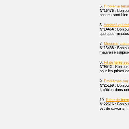
5.
Problème tensi
N°16476
: Bonjour
phases sont bien 
6.
Appareil qui fa
N°14464
: Bonjour
quelques minutes 
7.
Mesures valeur
N°13438
: Bonjour
mauvaise surprise
8.
Fil de
terre
sec
N°9542
: Bonjour,
pour les prises d
9.
Problèmes sur
N°25169
: Bonjour
4 câbles dans un
10.
Prise de
terre
N°22616
: Bonjou
est de savoir si 