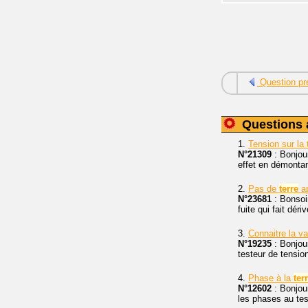
Question pr
Questions 
1.
Tension sur la
N°21309
: Bonjour
effet en démontant
2.
Pas de
terre
ap
N°23681
: Bonsoir
fuite qui fait dér
3.
Connaitre la va
N°19235
: Bonjour
testeur de tensio
4.
Phase à la
ter
N°12602
: Bonjour
les phases au tes