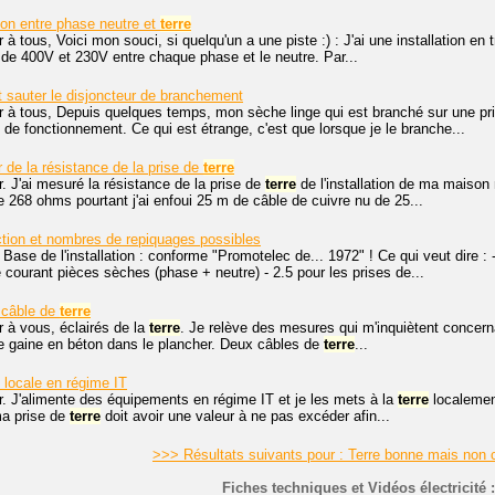
on entre phase neutre et
terre
 à tous, Voici mon souci, si quelqu'un a une piste :) : J'ai une installation en
de 400V et 230V entre chaque phase et le neutre. Par...
it sauter le disjoncteur de branchement
 à tous, Depuis quelques temps, mon sèche linge qui est branché sur une pris
de fonctionnement. Ce qui est étrange, c'est que lorsque je le branche...
 de la résistance de la prise de
terre
. J'ai mesuré la résistance de la prise de
terre
de l'installation de ma maison n
 268 ohms pourtant j'ai enfoui 25 m de câble de cuivre nu de 25...
tion et nombres de repiquages possibles
 Base de l'installation : conforme "Promotelec de... 1972" ! Ce qui veut dire : -
e courant pièces sèches (phase + neutre) - 2.5 pour les prises de...
 câble de
terre
 à vous, éclairés de la
terre
. Je relève des mesures qui m'inquiètent concerna
e gaine en béton dans le plancher. Deux câbles de
terre
...
locale en régime IT
r. J'alimente des équipements en régime IT et je les mets à la
terre
localement
ma prise de
terre
doit avoir une valeur à ne pas excéder afin...
>>> Résultats suivants pour : Terre bonne mais non
Fiches techniques et Vidéos électricité :