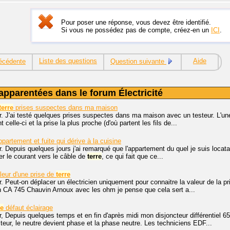
Pour poser une réponse, vous devez être identifié.
Si vous ne possédez pas de compte, créez-en un
ICI
.
Liste des questions
Aide
écédente
Question suivante
apparentées dans le forum Électricité
terre
prises suspectes dans ma maison
. J'ai testé quelques prises suspectes dans ma maison avec un testeur. L'une
 celle-ci et la prise la plus proche (d'où partent les fils de...
partement et fuite qui dérive à la cuisine
. Depuis quelques jours j'ai remarqué que l'appartement du quel je suis locatai
iver le courant vers le câble de
terre
, ce qui fait que ce...
leur d'une prise de
terre
. Peut-on déplacer un électricien uniquement pour connaitre la valeur de la p
n CA 745 Chauvin Arnoux avec les ohm je pense que cela sert a...
re
défaut éclairage
, Depuis quelques temps et en fin d'après midi mon disjoncteur différentiel 
teur, le neutre devient phase et la phase neutre. Les techniciens EDF...