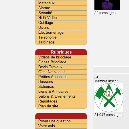
Matériaux
Alarme
Sécurité
82 messages
Hi-Fi Vidéo
Outillage
Divers
Électroménager
Téléphonie
Jardinage
Rubriques
Vidéos de bricolage
Fiches Bricolage
Devis Travaux
C'est Nouveau !
Petites Annonces
GL
Dossiers
Membre inscrit
Schémas
Liens & Annuaires
Salons & Evènements
Reportages
Plan du site
31 947 messages
Poser une question
Votre avis