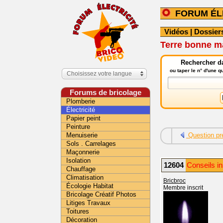
FORUM ÉL
Vidéos
|
Dossier
Terre bonne m
Rechercher da
ou taper le n° d'une 
Choisissez votre langue
Forums de bricolage
Plomberie
Électricité
Papier peint
Peinture
Menuiserie
Question pr
Sols . Carrelages
Maçonnerie
Isolation
12604
Conseils ins
Chauffage
Climatisation
Bricbroc
Écologie Habitat
Membre inscrit
Bricolage Créatif Photos
Litiges Travaux
Toitures
Décoration