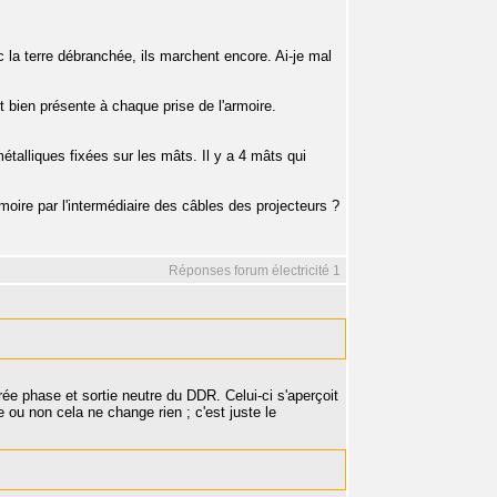
ec la terre débranchée, ils marchent encore. Ai-je mal
 est bien présente à chaque prise de l'armoire.
métalliques fixées sur les mâts. Il y a 4 mâts qui
armoire par l'intermédiaire des câbles des projecteurs ?
Réponses forum électricité 1
rée phase et sortie neutre du DDR. Celui-ci s'aperçoit
ée ou non cela ne change rien ; c'est juste le