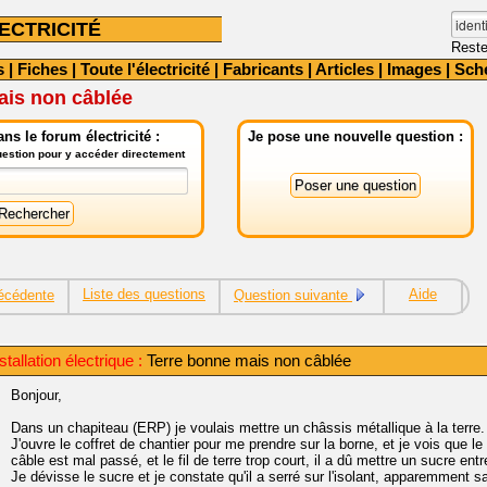
ECTRICITÉ
Reste
s
|
Fiches
|
Toute l'électricité
|
Fabricants
|
Articles
|
Images
|
Sch
ais non câblée
ns le forum électricité :
Je pose une nouvelle question :
question pour y accéder directement
Liste des questions
Aide
écédente
Question suivante
tallation électrique :
Terre bonne mais non câblée
Bonjour,
Dans un chapiteau (ERP) je voulais mettre un châssis métallique à la terre.
J'ouvre le coffret de chantier pour me prendre sur la borne, et je vois que le
câble est mal passé, et le fil de terre trop court, il a dû mettre un sucre entr
Je dévisse le sucre et je constate qu'il a serré sur l'isolant, apparemment sa