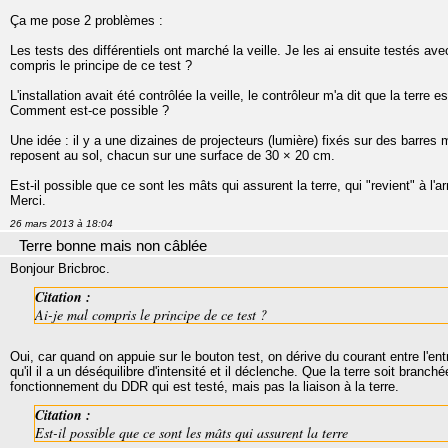
Ça me pose 2 problèmes :
Les tests des différentiels ont marché la veille. Je les ai ensuite testés av
compris le principe de ce test ?
L'installation avait été contrôlée la veille, le contrôleur m'a dit que la terre
Comment est-ce possible ?
Une idée : il y a une dizaines de projecteurs (lumière) fixés sur des barres 
reposent au sol, chacun sur une surface de 30 × 20 cm.
Est-il possible que ce sont les mâts qui assurent la terre, qui "revient" à l'
Merci.
26 mars 2013 à 18:04
Terre bonne mais non câblée
Bonjour Bricbroc.
Citation :
Ai-je mal compris le principe de ce test ?
Oui, car quand on appuie sur le bouton test, on dérive du courant entre l'ent
qu'il il a un déséquilibre d'intensité et il déclenche. Que la terre soit branch
fonctionnement du DDR qui est testé, mais pas la liaison à la terre.
Citation :
Est-il possible que ce sont les mâts qui assurent la terre