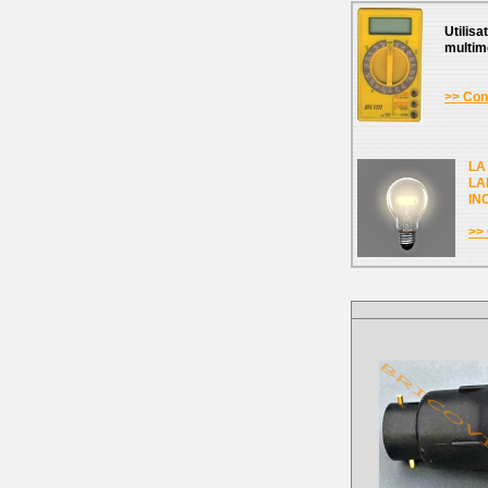
Utilisa
multim
>> Cons
LA
LA
IN
>> 