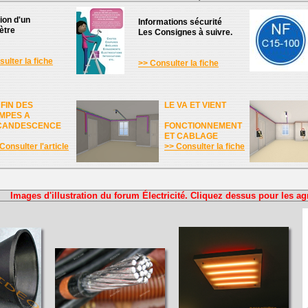
tion d'un
Informations sécurité
ètre
Les Consignes à suivre.
ulter la fiche
>> Consulter la fiche
 FIN DES
LE VA ET VIENT
MPES A
CANDESCENCE
FONCTIONNEMENT
ET CABLAGE
Consulter l'article
>> Consulter la fiche
Images d'illustration du forum Électricité. Cliquez dessus pour les ag