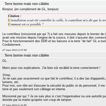
Terre bonne mais non câblée
Bonjour, (en complément de GL, bonjour)
Citation :
L'installation avait été contrôlée la veille, le contrôleur m'a dit que la t
Comment est-ce possible ?
Le contrôleur (missionné par qui ?) a fait ses mesures depuis le bornier de t
avait une mission depuis l'origine de la source, il doit s'assurer des connexi
Pour le fonctionnement des DDR et les liaisons à la terre "de fait" GL a tout 
Cordialement.
27 mars 2013 à 07:56
Terre bonne mais non câblée
GL,
Merci pour ces explications. J'ai bien sûr recâblé la terre correctement !
1Insp,
Je ne sais pas exactement ce que fait le contrôleur, il a des tas d'appareils
lumens, etc.
Pour moi, son rôle est d'assurer la sécurité du public et du personnel, il me 
terre et pas seulement son câblage en interne.
Missionné par qui ? Je ne sais plus si c'est l'organisateur ou une autorité pu
donnée par la mairie qu'après son coup de tampon.
27 mars 2013 à 11:49