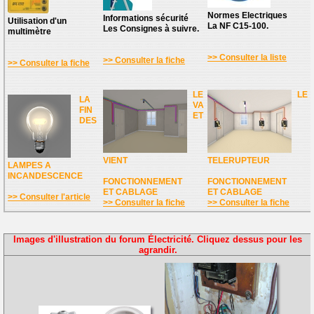
Normes Electriques
Informations sécurité
Utilisation d'un
La NF C15-100.
Les Consignes à suivre.
multimètre
>> Consulter la liste
>> Consulter la fiche
>> Consulter la fiche
LE
LE
LA
VA
FIN
ET
DES
VIENT
TELERUPTEUR
LAMPES A
INCANDESCENCE
FONCTIONNEMENT
FONCTIONNEMENT
ET CABLAGE
ET CABLAGE
>> Consulter l'article
>> Consulter la fiche
>> Consulter la fiche
Images d'illustration du forum Électricité. Cliquez dessus pour les
agrandir.