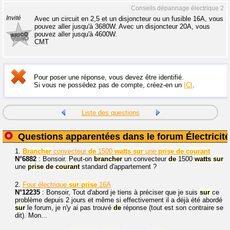
Conseils dépannage électrique 2
Invité
Avec un circuit en 2,5 et un disjoncteur ou un fusible 16A, vous
pouvez aller jusqu'à 3680W. Avec un disjoncteur 20A, vous
pouvez aller jusqu'à 4600W.
CMT
Pour poser une réponse, vous devez être identifié.
Si vous ne possédez pas de compte, créez-en un
ICI
.
Liste des questions
Questions apparentées dans le forum Électricité
1.
Brancher
convecteur
de
1500
watts
sur
une
prise
de
courant
N°6882
: Bonsoir. Peut-on
brancher
un convecteur
de
1500
watts
sur
une
prise
de
courant
standard d'appartement ?
2.
Four électrique
sur
prise
16A
N°12235
: Bonsoir, Tout d'abord je tiens à préciser que je suis
sur
ce
problème depuis 2 jours et même si effectivement il a déjà été abordé
sur
le forum, je n'y ai pas trouvé
de
réponse (tout est son contraire se
dit). Mon...