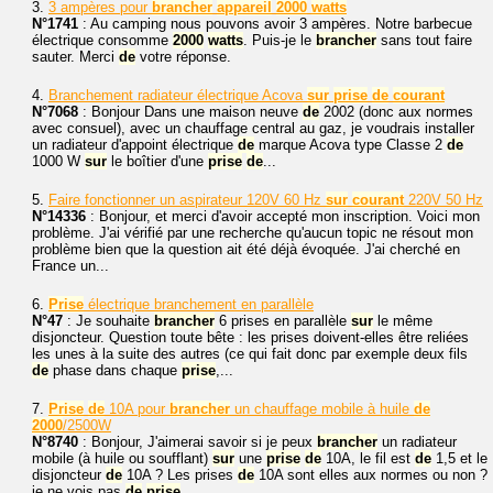
3.
3 ampères pour
brancher
appareil
2000
watts
N°1741
: Au camping nous pouvons avoir 3 ampères. Notre barbecue
électrique consomme
2000
watts
. Puis-je le
brancher
sans tout faire
sauter. Merci
de
votre réponse.
4.
Branchement radiateur électrique Acova
sur
prise
de
courant
N°7068
: Bonjour Dans une maison neuve
de
2002 (donc aux normes
avec consuel), avec un chauffage central au gaz, je voudrais installer
un radiateur d'appoint électrique
de
marque Acova type Classe 2
de
1000 W
sur
le boîtier d'une
prise
de
...
5.
Faire fonctionner un aspirateur 120V 60 Hz
sur
courant
220V 50 Hz
N°14336
: Bonjour, et merci d'avoir accepté mon inscription. Voici mon
problème. J'ai vérifié par une recherche qu'aucun topic ne résout mon
problème bien que la question ait été déjà évoquée. J'ai cherché en
France un...
6.
Prise
électrique branchement en parallèle
N°47
: Je souhaite
brancher
6 prises en parallèle
sur
le même
disjoncteur. Question toute bête : les prises doivent-elles être reliées
les unes à la suite des autres (ce qui fait donc par exemple deux fils
de
phase dans chaque
prise
,...
7.
Prise
de
10A pour
brancher
un chauffage mobile à huile
de
2000
/2500W
N°8740
: Bonjour, J'aimerai savoir si je peux
brancher
un radiateur
mobile (à huile ou soufflant)
sur
une
prise
de
10A, le fil est
de
1,5 et le
disjoncteur
de
10A ? Les prises
de
10A sont elles aux normes ou non ?
je ne vois pas
de
prise
...