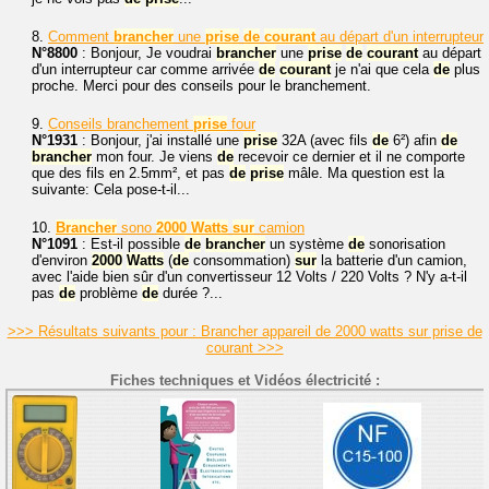
8.
Comment
brancher
une
prise
de
courant
au départ d'un interrupteur
N°8800
: Bonjour, Je voudrai
brancher
une
prise
de
courant
au départ
d'un interrupteur car comme arrivée
de
courant
je n'ai que cela
de
plus
proche. Merci pour des conseils pour le branchement.
9.
Conseils branchement
prise
four
N°1931
: Bonjour, j'ai installé une
prise
32A (avec fils
de
6²) afin
de
brancher
mon four. Je viens
de
recevoir ce dernier et il ne comporte
que des fils en 2.5mm², et pas
de
prise
mâle. Ma question est la
suivante: Cela pose-t-il...
10.
Brancher
sono
2000
Watts
sur
camion
N°1091
: Est-il possible
de
brancher
un système
de
sonorisation
d'environ
2000
Watts
(
de
consommation)
sur
la batterie d'un camion,
avec l'aide bien sûr d'un convertisseur 12 Volts / 220 Volts ? N'y a-t-il
pas
de
problème
de
durée ?...
>>> Résultats suivants pour : Brancher appareil de 2000 watts sur prise de
courant >>>
Fiches techniques et Vidéos électricité :