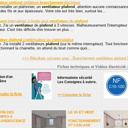
ateur
plafond
problème
branchement
électrique
staller un plafonnier, un
ventilateur
plafond
, attention aucune connaissance
des fils et aux épaisseurs. Votre site est très bien, surtout les...
ment
interrupteur à tirette pour
ventilateur
de
plafond
, J'ai un
ventilateur
de
plafond
à 3 vitesses. Malheureusement l'interrupteur 
r. C'est très difficile d'en trouver en plus....
ateur
plafond
condensateur ou commutateur
. J'ai installé 2 ventilateurs
plafond
(sur le même interrupteur). Tout fonctionn
ctionnant la chainette, on attend du bruit comme quoi...
>>> Résultats suivants pour : Branchement ventilateur plafond
Fiches techniques et Vidéos électricité :
tion d'un
Informations sécurité
ètre
Les Consignes à suivre.
ulter la fiche
>> Consulter la fiche
 FIN DES
LE VA ET VIENT
MPES A
CANDESCENCE
FONCTIONNEMENT
ET CABLAGE