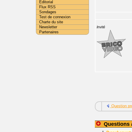
Editorial
Flux RSS
Sondages
Test de connexion
Charte du site
Newsletter
Invité
Partenaires
Question pr
Questions 