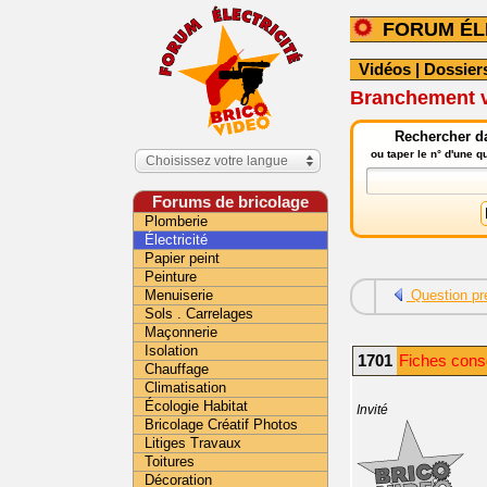
FORUM ÉL
Vidéos
|
Dossier
Branchement ve
Rechercher da
ou taper le n° d'une 
Choisissez votre langue
Forums de bricolage
Plomberie
Électricité
Papier peint
Peinture
Menuiserie
Question pr
Sols . Carrelages
Maçonnerie
Isolation
1701
Fiches consei
Chauffage
Climatisation
Écologie Habitat
Invité
Bricolage Créatif Photos
Litiges Travaux
Toitures
Décoration