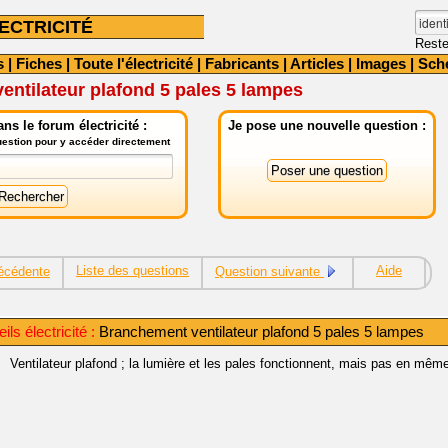
ECTRICITÉ
Reste
s
|
Fiches
|
Toute l'électricité
|
Fabricants
|
Articles
|
Images
|
Sch
ntilateur plafond 5 pales 5 lampes
ns le forum électricité :
Je pose une nouvelle question :
question pour y accéder directement
Liste des questions
Aide
écédente
Question suivante
ls électricité :
Branchement ventilateur plafond 5 pales 5 lampes
Ventilateur plafond ; la lumière et les pales fonctionnent, mais pas en mêm