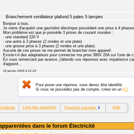
Branchement ventilateur plafond 5 pales 5 lampes
Bonjour à tous,
Je viens d'acquérir une gazinière électrique possédant une prise à 4 phase
Mon problème est que je possède 3 prises de courant murales :
- une standard 220 V
- une autre à 3 phases (2 rondes et une plate)
- une grosse prise à 3 phases (2 rondes et une plate).
Aucune de ces prises ne me permet de brancher mon appareil.
Existe-t-il des adaptateurs pour connecter ma prise 380V 20A sur l'une de 
En vous remerciant par avance, j'attends vos réponses avec impatience ca
d'appoint...
18 janvier 2009 à 01:25
Pour poser une réponse, vous devez être identifié.
Si vous ne possédez pas de compte, créez-en un
ICI
.
Liste des questions
Aide
écédente
Question suivante
apparentées dans le forum Électricité