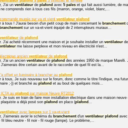
ventilateur
plafond
5
pales
3 vitesses et lumière
, J'ai un
ventilateur
de
plafond
avec
5
pales
et qui fait aussi lumière, de ma
ne comprends rien à tous ces fils (marron, orange, violet, blanc,...
commande murale sur va et vient
ventilateur
plafond
 à tous ! J'aurai besoin d'un petit coup de main concernant le
branchement
d
branchement
sur un va-et-vient équipé de 2 interrupteurs muraux...
ventilateur
de
plafond
. J'ai acheté récemment une maison et je souhaite installer un
ventilateur
d
entilateur
me laisse perplexe et mon niveau en électricité n'est...
électrique ancien
ventilateur
de
plafond
, J'ai un ancien
ventilateur
de
plafond
des années 1950 de marque Marelli. J
 J'aimerais être certain avant de le raccorder de quel fil est la...
’a offert un luminaire à brancher au
plafond
 à tous, Je suis nouveau sur le forum, donc comme le titre l'indique, ma futu
inaire ;-)) et branché au
plafond
et au bout de quelques mois...
 ICTA au
plafond
sur maison Neuve RT2012
. Je suis en train de faire mon installation électrique dans une maison neuve 
e plaquiste a déjà posé son
plafond
en placo (
plafond
...
ventilateur
avec
lampes
sur 1 va-et-vient
r, J'aimerais avoir le schéma du
branchement
d'un
ventilateur
plafond
ave
e - fil bleu neutre - fil noir - fil rouge (lampe). Le problème,...