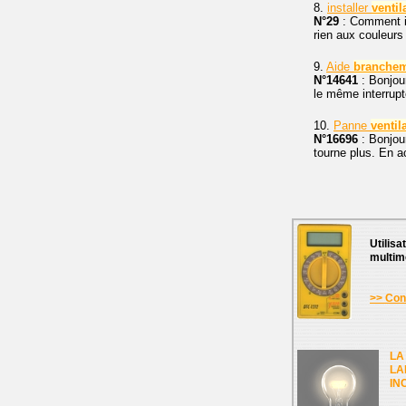
8.
installer
ventil
N°29
: Comment in
rien aux couleurs 
9.
Aide
branche
N°14641
: Bonjour
le même interrupteu
10.
Panne
ventil
N°16696
: Bonjour
tourne plus. En a
Utilisa
multim
>> Cons
LA
LA
IN