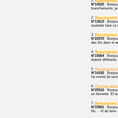
1.
Branchement
N°14525
: Bonjour
branchements, je 
2.
Branchement
N°13615
: Bonjour
souhaite faire ce
3.
Branchement
N°22970
: Bonjour
des fils dans le
v
4.
Branchement
N°15064
: Bonjour
étaient différents.
5.
Ma future ex m
N°14182
: Bonjour
l'ai monté (le lum
6.
Passage gaine
N°25510
: Bonjour
en fermette. Et l
7.
Branchement
N°15901
: Bonjou
fils : - fil de terr