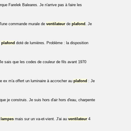
rque Farelek Baleares. Je n'arrive pas à faire les
'une commande murale de
ventilateur
de
plafond
. Je
e
plafond
doté de lumières. Problème : la disposition
e sais que les codes de couleur de fils avant 1970
re ex m'a offert un luminaire à accrocher au
plafond
: Je
que je construis. Je suis hors d'air hors d'eau, charpente
c
lampes
mais sur un va-et-vient. J'ai au
ventilateur
4