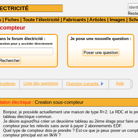
ECTRICITÉ
Reste
s
|
Fiches
|
Toute l'électricité
|
Fabricants
|
Articles
|
Images
|
Sch
-compteur
ns le forum électricité :
Je pose une nouvelle question :
question pour y accéder directement
Liste des questions
Aide
écédente
Question suivante
ation électrique :
Creation sous-compteur
Bonjour, je possède actuellement une maison de type R+2. Le RDC et le pr
tableau électrique commun.
Je désire aujourd'hui créer un deuxième tableau au 2ème étage pour faire 
compteur pour les relevés sans avoir à payer 2 abonnements EDF.
Quel type de compteur dois-je prendre ? Est-ce que je peux poser un co
compteur principal est en 9kW ?