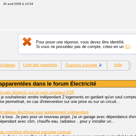
30 avril 2008 à 13:54
Pour poser une réponse, vous devez être identifié.
Si vous ne possédez pas de compte, créez-en un
ICI
.
Liste des questions
Aide
écédente
Question suivante
apparentées dans le forum Électricité
circuits distincts sur un seul compteur EDF
 je souhaiterais rendre indépendant 2 logements en gardant qu'un seul compteu
me permettrait, en cas d'intervention sur une prise ou sur un circuit...
d tableau électrique pour appartement indépendant
r à tous. Je pars pour un nouveau projet, j'ai un garage avec dépendance d'
pendant avec clim, chauffe eau, radiateur... pour y installer un...
au compteur électrique passage consuel