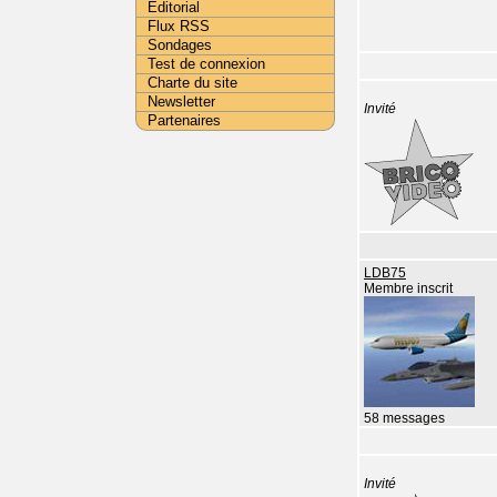
Editorial
Flux RSS
Sondages
Test de connexion
Charte du site
Newsletter
Invité
Partenaires
LDB75
Membre inscrit
58 messages
Invité