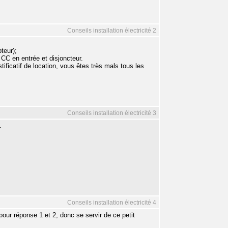
Conseils installation électricité 2
teur);
C en entrée et disjoncteur.
tificatif de location, vous êtes très mals tous les
Conseils installation électricité 3
.
Conseils installation électricité 4
pour réponse 1 et 2, donc se servir de ce petit