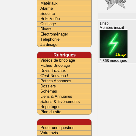
Matériaux
Alarme
Sécurité
Hi-Fi Vidéo
Outillage
1Insp
Membre inscrit
Divers
Électroménager
Téléphonie
Jardinage
Rubriques
Vidéos de bricolage
4 868 messages
Fiches Bricolage
Devis Travaux
C'est Nouveau !
Petites Annonces
Dossiers
Schémas
Liens & Annuaires
Salons & Evènements
Reportages
Plan du site
Poser une question
Votre avis