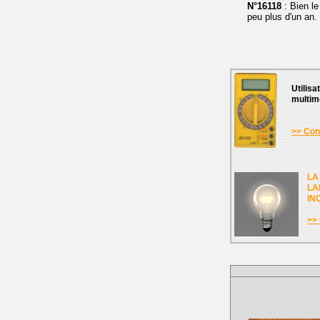
N°16118
: Bien l
peu plus d'un an.
Utilisa
multim
>> Cons
LA
LA
IN
>> 