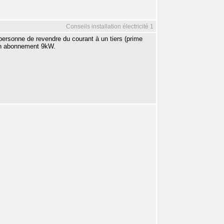
Conseils installation électricité 1
 personne de revendre du courant à un tiers (prime
un abonnement 9kW.