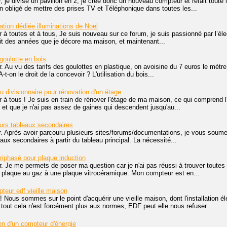
, je divise un pavillon en 2, je crée donc un nouveau compteur et refait toute 
on obligé de mettre des prises TV et Téléphonique dans toutes les...
lation dédiée illuminations de Noël
 à toutes et à tous, Je suis nouveau sur ce forum, je suis passionné par l’électr
ait des années que je décore ma maison, et maintenant...
goulotte en bois
. Au vu des tarifs des goulottes en plastique, on avoisine du 7 euros le mètre l
-t-on le droit de la concevoir ? L'utilisation du bois...
u divisionnaire pour rénovation d'un étage
 à tous ! Je suis en train de rénover l'étage de ma maison, ce qui comprend l'
 et que je n'ai pas assez de gaines qui descendent jusqu'au...
eurs tableaux secondaires
. Après avoir parcouru plusieurs sites/forums/documentations, je vous soumets
aux secondaires à partir du tableau principal. La nécessité...
triphasé pour plaque induction
r. Je me permets de poser ma question car je n'ai pas réussi à trouver toute
 plaque au gaz à une plaque vitrocéramique. Mon compteur est en...
teur edf vieille maison
! Nous sommes sur le point d'acquérir une vieille maison, dont l'installation é
tout cela n'est forcément plus aux normes, EDF peut elle nous refuser...
n d'un compteur d'énergie