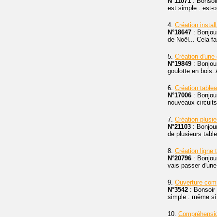
N°11071
: Bonsoir
est simple : est-
4.
Création instal
N°18647
: Bonjour
de Noël... Cela f
5.
Création d'une 
N°19849
: Bonjour
goulotte en bois. A
6.
Création tablea
N°17006
: Bonjour
nouveaux circuits
7.
Création plusi
N°21103
: Bonjour
de plusieurs table
8.
Création ligne 
N°20796
: Bonjou
vais passer d'une
9.
Ouverture comp
N°3542
: Bonsoir 
simple : même si 
10.
Compréhensio