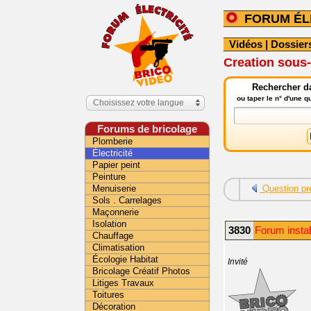
FORUM ÉL
Vidéos
|
Dossier
Creation sous
Rechercher da
ou taper le n° d'une 
Choisissez votre langue
Forums de bricolage
Plomberie
Électricité
Papier peint
Peinture
Menuiserie
Question pr
Sols . Carrelages
Maçonnerie
Isolation
3830
Forum install
Chauffage
Climatisation
Écologie Habitat
Invité
Bricolage Créatif Photos
Litiges Travaux
Toitures
Décoration