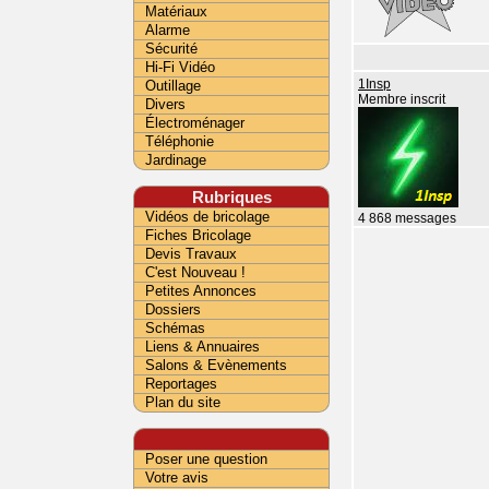
Matériaux
Alarme
Sécurité
Hi-Fi Vidéo
Outillage
1Insp
Membre inscrit
Divers
Électroménager
Téléphonie
Jardinage
Rubriques
Vidéos de bricolage
4 868 messages
Fiches Bricolage
Devis Travaux
C'est Nouveau !
Petites Annonces
Dossiers
Schémas
Liens & Annuaires
Salons & Evènements
Reportages
Plan du site
Poser une question
Votre avis