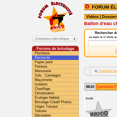
FORUM ÉL
Vidéos
|
Dossier
Ballon d'eau c
Rechercher da
ou taper le n° d'une 
Choisissez votre langue
Forums de bricolage
Plomberie
Électricité
Papier peint
Peinture
Menuiserie
Question pr
Sols . Carrelages
Maçonnerie
Isolation
9610
Questions F
Chauffage
Climatisation
Écologie Habitat
Invité
Bricolage Créatif Photos
Litiges Travaux
Toitures
Décoration