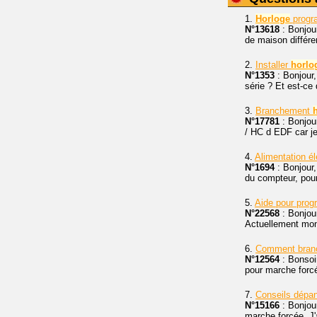
1.
Horloge
progr
N°13618
: Bonjou
de maison différe
2.
Installer
horlo
N°1353
: Bonjour,
série ? Et est-ce
3.
Branchement
N°17781
: Bonjou
/ HC d EDF car je 
4.
Alimentation é
N°1694
: Bonjour,
du compteur, pou
5.
Aide pour pro
N°22568
: Bonjour
Actuellement m
6.
Comment bran
N°12564
: Bonsoi
pour marche forcé
7.
Conseils dép
N°15166
: Bonjou
marche forcée. J