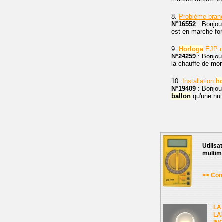
8.
Problème bra
N°16552
: Bonjou
est en marche fo
9.
Horloge
EJP ne
N°24259
: Bonjou
la chauffe de mo
10.
Installation
h
N°19409
: Bonjour
ballon
qu'une nuit
Utilisa
multim
>> Cons
LA
LA