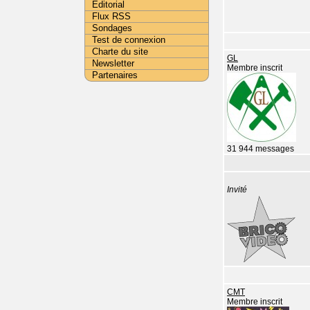
Editorial
Flux RSS
Sondages
Test de connexion
Charte du site
GL
Newsletter
Membre inscrit
Partenaires
31 944 messages
Invité
CMT
Membre inscrit