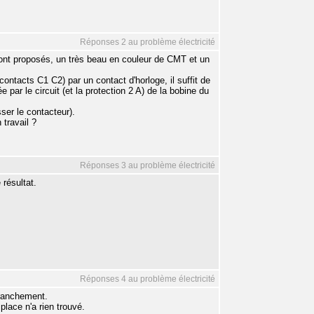
Réponses 2 au problème électricité
t proposés, un très beau en couleur de CMT et un
tacts C1 C2) par un contact d'horloge, il suffit de
 par le circuit (et la protection 2 A) de la bobine du
ser le contacteur).
travail ?
Réponses 3 au problème électricité
 résultat.
Réponses 4 au problème électricité
branchement.
lace n'a rien trouvé.