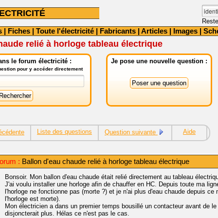
ECTRICITÉ
Reste
s
|
Fiches
|
Toute l'électricité
|
Fabricants
|
Articles
|
Images
|
Sch
haude relié à horloge tableau électrique
ns le forum électricité :
Je pose une nouvelle question :
question pour y accéder directement
Liste des questions
Aide
écédente
Question suivante
orum :
Ballon d'eau chaude relié à horloge tableau électrique
Bonsoir. Mon ballon d'eau chaude était relié directement au tableau électriq
J'ai voulu installer une horloge afin de chauffer en HC. Depuis toute ma ligne
l'horloge ne fonctionne pas (morte ?) et je n'ai plus d'eau chaude depuis c
l'horloge est morte).
Mon électricien a dans un premier temps bousillé un contacteur avant de le
disjoncterait plus. Hélas ce n'est pas le cas.