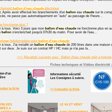
nchement
ballon
d'eau
chaude
électrique
r, Après avoir effectué les branchements d'un
ballon
eau
chaude
sur le compt
rcée, ne passe pas automatiquement en "auto" au passage de l'heure...
 fonctionne plus ?
r à tous. Voici 3 jours que mon
ballon
d'eau
chaude
ne fonctionne plus en au
n
ballon
s'enclenchait jusqu'à 07h30 du matin. Pour avoir de l'eau...
orloge
hebdomadaire pour
ballon
d'eau
chaude
 à tous. J'ai installé un
ballon
d'eau
chaude
de 200 litres dans une maison d
 sur deux. Je suis sur un contrat HP / HC mais je n'ai pas la...
>>> Résultats suivants pour : Ballon d'eau chaude relié à horloge
Fiches techniques et Vidéos électricité :
tion d'un
Informations sécurité
ètre
Les Consignes à suivre.
ulter la fiche
>> Consulter la fiche
 FIN DES
LE VA ET VIENT
MPES A