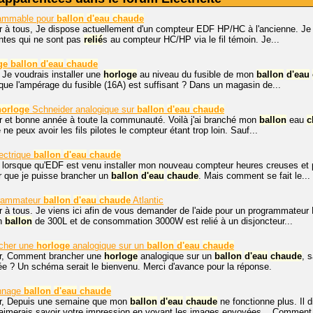
ammable pour
ballon
d'eau
chaude
r à tous, Je dispose actuellement d'un compteur EDF HP/HC à l'ancienne. Je
ntes qui ne sont pas
relié
s au compteur HC/HP via le fil témoin. Je...
ge
ballon
d'eau
chaude
 Je voudrais installer une
horloge
au niveau du fusible de mon
ballon
d'eau
 que l'ampérage du fusible (16A) est suffisant ? Dans un magasin de...
horloge
Schneider analogique sur
ballon
d'eau
chaude
r et bonne année à toute la communauté. Voilà j'ai branché mon
ballon
eau
c
ne peux avoir les fils pilotes le compteur étant trop loin. Sauf...
lectrique
ballon
d'eau
chaude
 lorsque qu'EDF est venu installer mon nouveau compteur heures creuses et pl
r que je puisse brancher un
ballon
d'eau
chaude
. Mais comment se fait le...
grammateur
ballon
d'eau
chaude
Atlantic
 à tous. Je viens ici afin de vous demander de l'aide pour un programmateur 
on
ballon
de 300L et de consommation 3000W est relié à un disjoncteur...
cher une
horloge
analogique sur un
ballon
d'eau
chaude
r, Comment brancher une
horloge
analogique sur un
ballon
d'eau
chaude
, 
e ? Un schéma serait le bienvenu. Merci d'avance pour la réponse.
annage
ballon
d'eau
chaude
r, Depuis une semaine que mon
ballon
d'eau
chaude
ne fonctionne plus. Il 
'aimerais savoir votre impression en voyant les images envoyées... Comment.