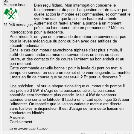
GL
Membre inscrit
Bien reçu fildard. Mon interrogation concerne le
fonctionnement du pont. La question est de savoir par
quelle action la montée est commandée, et comment le
système sait-il que la position haute est atteinte.
Autrement dit faut-il arrêter la pompe à un moment
31 946 messages
précis ou bien tourne-telle en permanence ? Mêmes
interrogations pour la descente.
Pour résumé, ce type de commande de moteur ne conviendrait pas
pour la levée mécanique du pont ou bien avec des artifices de
sécurité redondants.
Dans le cas d'un moteur asynchrone triphasé c'est plus simple, il
suffit de commander sa mise en service dans un sens ou dans
l'autre, et des contacts fin de course l'arrêtent au bon endroit et au
bon moment.
Cette commande est-elle bonne : pour la levée du pont on met la
pompe en service, on ouvre un robinet et le vérin engendre la montée
; mais en fin de course que se passe-t-il ? Et pour la descente ?
Une précision
: si sur la plaque signalétique du moteur de pompe il
est précisé 3 kW, il s'agit de la puissance utile ; la puissance
absorbée sera forcément plus grande. Mais 4 kW de variateur
autorise une certaine latitude. Il faudra un circuit spécifique 32 A pour
l'alimenter. On rappelle que la liaison variateur moteur est directe,
sans fusibles ni disjoncteur. Il est d'usage de faire cette liaison en
conducteurs blindés.
A suivre.
Cordialement.
26 novembre 2017 à 21:29