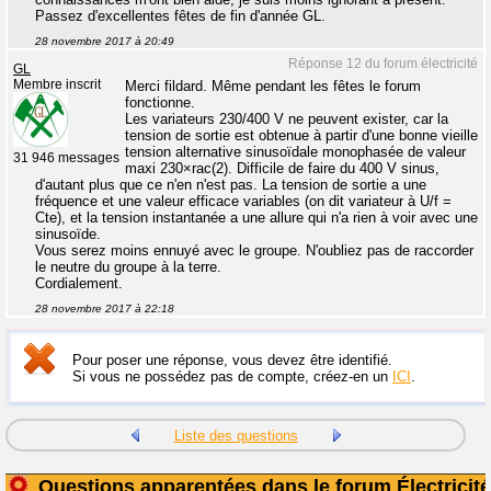
Passez d'excellentes fêtes de fin d'année GL.
28 novembre 2017 à 20:49
Réponse 12 du forum électricité
GL
Membre inscrit
Merci fildard. Même pendant les fêtes le forum
fonctionne.
Les variateurs 230/400 V ne peuvent exister, car la
tension de sortie est obtenue à partir d'une bonne vieille
tension alternative sinusoïdale monophasée de valeur
31 946 messages
maxi 230×rac(2). Difficile de faire du 400 V sinus,
d'autant plus que ce n'en n'est pas. La tension de sortie a une
fréquence et une valeur efficace variables (on dit variateur à U/f =
Cte), et la tension instantanée a une allure qui n'a rien à voir avec une
sinusoïde.
Vous serez moins ennuyé avec le groupe. N'oubliez pas de raccorder
le neutre du groupe à la terre.
Cordialement.
28 novembre 2017 à 22:18
Pour poser une réponse, vous devez être identifié.
Si vous ne possédez pas de compte, créez-en un
ICI
.
Liste des questions
Questions apparentées dans le forum Électricité