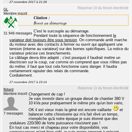
27 novembre 2017 à 21:28
Réponse 10 du forum électricité
GL
Membre inscrit
Citation :
Boost au démarrage
C'est le surcouple au démarrage.
31 946 messages
Pendant toute la séquence de fonctionnement
le
variateur doit toujours être sous tension
. On commande arrêt marche
du moteur avec des contacts à fermer ou ouvrir qui appliquent une
tension (interne au variateur) sur des bornes spécifiques. La notice du
variateur précise ces branchements.
Le câblage devra être adapté ; c'est pourquoi il faudrait mettre un
électricien sur le coup, car comme on comprend que vous n'êtes pas
du métier, il faut que tout cela fonctionne sans danger. Il faudra
certainement rajouter des relais de commande.
Cordialement.
27 novembre 2017 à 23:14
Réponse 11 du forum électricité
fildard
Membre inscrit
Changement de cap !
Je vais investir dans un groupe diesel de chantier 380 V
10 kVa pour pratiquement le même prix qu'un bon vario,
OK il est vieux mais la géné est encore vaillante
et
7 messages
balancer cette chinoiserie qui m'a fait rêvé un temps,
n'empêche qu'à notre époque je suis étonné que des
onduleurs 220/380 de forte puissance n'existent pas !
En tout cas merci et chapeau pour votre disponibilité, vos
connaissances m'ont bien aidé, je suis moins ignorant à présent.