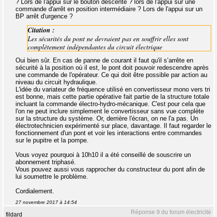
? Lors de l'appui sur le bouton descente ? lors de l'appui sur une
commande d'arrêt en position intermédiaire ? Lors de l'appui sur un
BP arrêt d'urgence ?
Citation :
Les sécurités du pont ne devraient pas en souffrir elles sont
complètement indépendantes du circuit électrique
Oui bien sûr. En cas de panne de courant il faut qu'il s’arrête en
sécurité à la position où il est, le pont doit pouvoir redescendre après
une commande de l'opérateur. Ce qui doit être possible par action au
niveau du circuit hydraulique.
L'idée du variateur de fréquence utilisé en convertisseur mono vers tri
est bonne, mais cette partie opérative fait partie de la structure totale
incluant la commande électro-hydro-mécanique. C'est pour cela que
l'on ne peut inclure simplement le convertisseur sans vue complète
sur la structure du système. Or, derrière l'écran, on ne l'a pas. Un
électrotechnicien expérimenté sur place, davantage. Il faut regarder le
fonctionnement d'un pont et voir les interactions entre commandes
sur le pupitre et la pompe.
Vous voyez pourquoi à 10h10 il a été conseillé de souscrire un
abonnement triphasé.
Vous pouvez aussi vous rapprocher du constructeur du pont afin de
lui soumettre le problème.
Cordialement.
27 novembre 2017 à 14:54
Réponse 9 du forum électricité
fildard