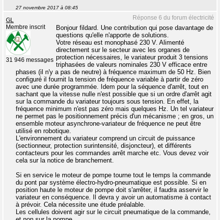
27 novembre 2017 à 08:45
Réponse 6 du forum électricité
GL
Membre inscrit
Bonjour fildard. Une contribution qui pose davantage de
questions qu'elle n'apporte de solutions.
Votre réseau est monophasé 230 V. Alimenté
directement sur le secteur avec les organes de
protection nécessaires, le variateur produit 3 tensions
31 946 messages
triphasées de valeurs nominales 230 V efficace entre
phases (il n'y a pas de neutre) à fréquence maximum de 50 Hz. Bien
configuré il fournit la tension de fréquence variable à partir de zéro
avec une durée programmée. Idem pour la séquence d'arrêt, tout en
sachant que la vitesse nulle n'est possible que si un ordre d'arrêt agit
sur la commande du variateur toujours sous tension. En effet, la
fréquence minimum n'est pas zéro mais quelques Hz. Un tel variateur
ne permet pas le positionnement précis d'un mécanisme ; en gros, un
ensemble moteur asynchrone-variateur de fréquence ne peut être
utilisé en robotique.
L'environnement du variateur comprend un circuit de puissance
(sectionneur, protection surintensité, disjoncteur), et différents
contacteurs pour les commandes arrêt marche etc. Vous devez voir
cela sur la notice de branchement.
Si en service le moteur de pompe tourne tout le temps la commande
du pont par système électro-hydro-pneumatique est possible. Si en
position haute le moteur de pompe doit s'arrêter, il faudra asservir le
variateur en conséquence. Il devra y avoir un automatisme à contact
à prévoir. Cela nécessite une étude préalable.
Les cellules doivent agir sur le circuit pneumatique de la commande,
et non sur la pompe.