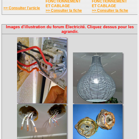
FONCTIONNEMENT
FONCTIONNEMENT
ET CABLAGE
ET CABLAGE
>> Consulter l'article
>> Consulter la fiche
>> Consulter la fiche
Images d'illustration du forum Électricité. Cliquez dessus pour les
agrandir.