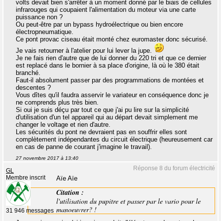
volts devait bien s'arrêter à un moment donné par le biais de cellules
infrarouges qui coupaient l'alimentation du moteur via une carte
puissance non ?
Ou peut-être par un bypass hydroélectrique ou bien encore
électropneumatique.
Ce pont provac ciseau était monté chez euromaster donc sécurisé.
Je vais retourner à l'atelier pour lui lever la jupe.
Je ne fais rien d'autre que de lui donner du 220 tri et que ce dernier
est replacé dans le bornier à sa place d'origine, là où le 380 était
branché.
Faut-il absolument passer par des programmations de montées et
descentes ?
Vous dîtes qu'il faudra asservir le variateur en conséquence donc je
ne comprends plus très bien.
Si oui je suis déçu par tout ce que j'ai pu lire sur la simplicité
d'utilisation d'un tel appareil qui au départ devait simplement me
changer le voltage et rien d'autre.
Les sécurités du pont ne devraient pas en souffrir elles sont
complètement indépendantes du circuit électrique (heureusement car
en cas de panne de courant j'imagine le travail).
27 novembre 2017 à 13:40
Réponse 8 du forum électricité
GL
Membre inscrit
Aïe Aïe
Citation :
l'utilisation du pupitre et passer par le vario pour le
manoeuvrer? !
31 946 messages