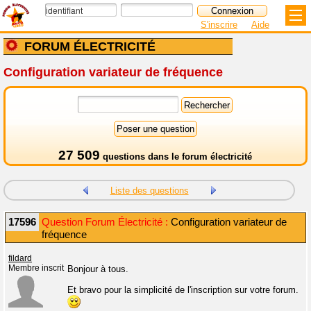
S'inscrire
Aide
FORUM ÉLECTRICITÉ
Configuration variateur de fréquence
27 509
questions dans le
forum électricité
Liste des questions
17596
Question Forum Électricité :
Configuration variateur de
fréquence
fildard
Membre inscrit
Bonjour à tous.
Et bravo pour la simplicité de l'inscription sur votre forum.