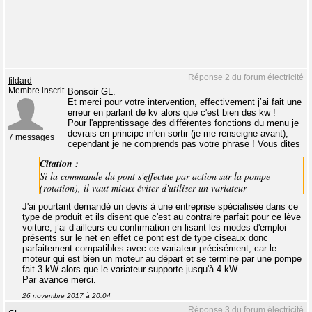
Réponse 2 du forum électricité
fildard
Membre inscrit
Bonsoir GL.
Et merci pour votre intervention, effectivement j’ai fait une
erreur en parlant de kv alors que c'est bien des kw !
Pour l'apprentissage des différentes fonctions du menu je
devrais en principe m'en sortir (je me renseigne avant),
7 messages
cependant je ne comprends pas votre phrase ! Vous dites
Citation :
Si la commande du pont s'effectue par action sur la pompe
(rotation), il vaut mieux éviter d'utiliser un variateur
J'ai pourtant demandé un devis à une entreprise spécialisée dans ce
type de produit et ils disent que c'est au contraire parfait pour ce lève
voiture, j’ai d’ailleurs eu confirmation en lisant les modes d'emploi
présents sur le net en effet ce pont est de type ciseaux donc
parfaitement compatibles avec ce variateur précisément, car le
moteur qui est bien un moteur au départ et se termine par une pompe
fait 3 kW alors que le variateur supporte jusqu'à 4 kW.
Par avance merci.
26 novembre 2017 à 20:04
Réponse 3 du forum électricité