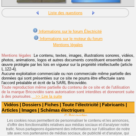
Liste des questions
Informations sur le forum Électricité
Informations sur le moteur du forum
Mentions légales
Mentions légales :
Le contenu, textes, images, illustrations sonores, vidéos,
photos, animations, logos et autres documents constituent ensemble une
œuvre protégée par les lois en vigueur sur la propriété intellectuelle (article
L.122-4).
Aucune exploitation commerciale ou non commerciale même partielle des
données qui sont présentées sur ce site ne pourra être effectuée sans
l'accord préalable et écrit de la SARL Bricovidéo.
Toute reproduction même partielle du contenu de ce site et de l'utilisation
de la marque Bricovidéo sans autorisation sont interdites et donneront suite
à des poursuites.
>> Lire la suite
Vidéos
|
Dossiers
|
Fiches
|
Toute l'électricité
|
Fabricants
|
Articles
|
Images
|
Schémas électriques
© Bricovidéo
Les cookies nous permettent de personnaliser le contenu et les annonces,
d'offrir des fonctionnalités relatives aux médias sociaux et d'analyser notre
trafic. Nous partageons également des informations sur l'utilisation de notre
site avec nos partenaires de médias sociaux, de publicité et d'analyse, qui