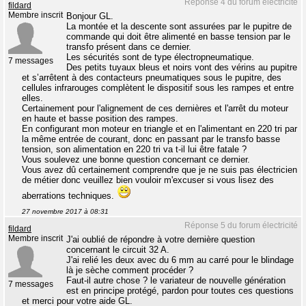
Réponse 4 du forum électricité
fildard
Membre inscrit
Bonjour GL.
La montée et la descente sont assurées par le pupitre de
commande qui doit être alimenté en basse tension par le
transfo présent dans ce dernier.
Les sécurités sont de type électropneumatique.
7 messages
Des petits tuyaux bleus et noirs vont des vérins au pupitre
et s’arrêtent à des contacteurs pneumatiques sous le pupitre, des
cellules infrarouges complètent le dispositif sous les rampes et entre
elles.
Certainement pour l'alignement de ces dernières et l'arrêt du moteur
en haute et basse position des rampes.
En configurant mon moteur en triangle et en l'alimentant en 220 tri par
la même entrée de courant, donc en passant par le transfo basse
tension, son alimentation en 220 tri va t-il lui être fatale ?
Vous soulevez une bonne question concernant ce dernier.
Vous avez dû certainement comprendre que je ne suis pas électricien
de métier donc veuillez bien vouloir m'excuser si vous lisez des
aberrations techniques.
27 novembre 2017 à 08:31
Réponse 5 du forum électricité
fildard
Membre inscrit
J'ai oublié de répondre à votre dernière question
concernant le circuit 32 A.
J'ai relié les deux avec du 6 mm au carré pour le blindage
là je sèche comment procéder ?
Faut-il autre chose ? le variateur de nouvelle génération
7 messages
est en principe protégé, pardon pour toutes ces questions
et merci pour votre aide GL.