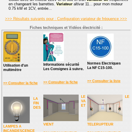
en changeant les barrettes.
Variateur
altivar 11... pour mon moteur
0.75 kW et 1CV, entrée...
>>> Résultats suivants pour : Configuration variateur de fréquence >>>
Fiches techniques et Vidéos électricité :
Normes Electriques
Informations sécurité
Utilisation d'un
La NF C15-100.
Les Consignes à suivre.
multimètre
>> Consulter la liste
>> Consulter la fiche
>> Consulter la fiche
LE
LE
LA
VA
FIN
ET
DES
VIENT
TELERUPTEUR
LAMPES A
INCANDESCENCE