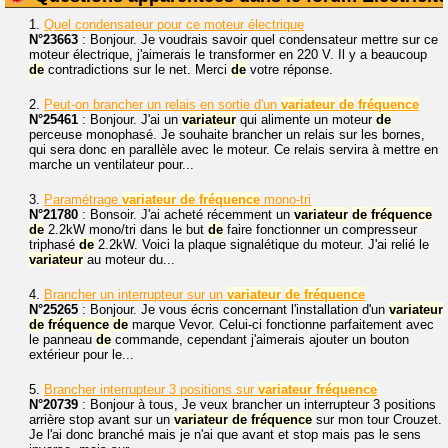
1.
Quel condensateur pour ce moteur électrique
N°23663
: Bonjour. Je voudrais savoir quel condensateur mettre sur ce
moteur électrique, j'aimerais le transformer en 220 V. Il y a beaucoup
de
contradictions sur le net. Merci
de
votre réponse.
2.
Peut-on brancher un relais en sortie d'un
variateur
de
fréquence
N°25461
: Bonjour. J'ai un
variateur
qui alimente un moteur
de
perceuse monophasé. Je souhaite brancher un relais sur les bornes,
qui sera donc en parallèle avec le moteur. Ce relais servira à mettre en
marche un ventilateur pour...
3.
Paramétrage
variateur
de
fréquence
mono-tri
N°21780
: Bonsoir. J'ai acheté récemment un
variateur
de
fréquence
de
2.2kW mono/tri dans le but
de
faire fonctionner un compresseur
triphasé
de
2.2kW. Voici la plaque signalétique du moteur. J'ai relié le
variateur
au moteur du...
4.
Brancher un interrupteur sur un
variateur
de
fréquence
N°25265
: Bonjour. Je vous écris concernant l'installation d'un
variateur
de
fréquence
de
marque Vevor. Celui-ci fonctionne parfaitement avec
le panneau
de
commande, cependant j'aimerais ajouter un bouton
extérieur pour le...
5.
Brancher interrupteur 3 positions sur
variateur
fréquence
N°20739
: Bonjour à tous, Je veux brancher un interrupteur 3 positions
arrière stop avant sur un
variateur
de
fréquence
sur mon tour Crouzet.
Je l'ai donc branché mais je n'ai que avant et stop mais pas le sens