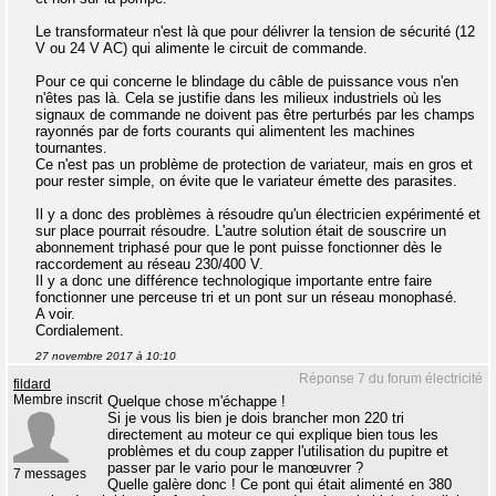
Le transformateur n'est là que pour délivrer la tension de sécurité (12
V ou 24 V AC) qui alimente le circuit de commande.
Pour ce qui concerne le blindage du câble de puissance vous n'en
n'êtes pas là. Cela se justifie dans les milieux industriels où les
signaux de commande ne doivent pas être perturbés par les champs
rayonnés par de forts courants qui alimentent les machines
tournantes.
Ce n'est pas un problème de protection de variateur, mais en gros et
pour rester simple, on évite que le variateur émette des parasites.
Il y a donc des problèmes à résoudre qu'un électricien expérimenté et
sur place pourrait résoudre. L'autre solution était de souscrire un
abonnement triphasé pour que le pont puisse fonctionner dès le
raccordement au réseau 230/400 V.
Il y a donc une différence technologique importante entre faire
fonctionner une perceuse tri et un pont sur un réseau monophasé.
A voir.
Cordialement.
27 novembre 2017 à 10:10
Réponse 7 du forum électricité
fildard
Membre inscrit
Quelque chose m'échappe !
Si je vous lis bien je dois brancher mon 220 tri
directement au moteur ce qui explique bien tous les
problèmes et du coup zapper l'utilisation du pupitre et
passer par le vario pour le manœuvrer ?
7 messages
Quelle galère donc ! Ce pont qui était alimenté en 380