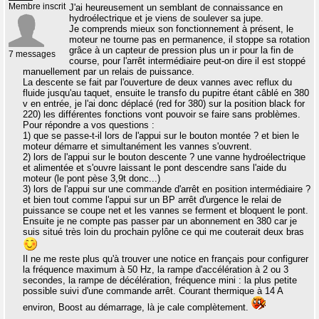
Membre inscrit
J'ai heureusement un semblant de connaissance en
hydroélectrique et je viens de soulever sa jupe.
Je comprends mieux son fonctionnement à présent, le
moteur ne tourne pas en permanence, il stoppe sa rotation
grâce à un capteur de pression plus un ir pour la fin de
7 messages
course, pour l'arrêt intermédiaire peut-on dire il est stoppé
manuellement par un relais de puissance.
La descente se fait par l'ouverture de deux vannes avec reflux du
fluide jusqu'au taquet, ensuite le transfo du pupitre étant câblé en 380
v en entrée, je l'ai donc déplacé (red for 380) sur la position black for
220) les différentes fonctions vont pouvoir se faire sans problèmes.
Pour répondre a vos questions :
1) que se passe-t-il lors de l'appui sur le bouton montée ? et bien le
moteur démarre et simultanément les vannes s'ouvrent.
2) lors de l'appui sur le bouton descente ? une vanne hydroélectrique
et alimentée et s'ouvre laissant le pont descendre sans l'aide du
moteur (le pont pèse 3,9t donc...)
3) lors de l'appui sur une commande d'arrêt en position intermédiaire ?
et bien tout comme l'appui sur un BP arrêt d'urgence le relai de
puissance se coupe net et les vannes se ferment et bloquent le pont.
Ensuite je ne compte pas passer par un abonnement en 380 car je
suis situé très loin du prochain pylône ce qui me couterait deux bras
Il ne me reste plus qu'à trouver une notice en français pour configurer
la fréquence maximum à 50 Hz, la rampe d'accélération à 2 ou 3
secondes, la rampe de décélération, fréquence mini : la plus petite
possible suivi d'une commande arrêt. Courant thermique à 14 A
environ, Boost au démarrage, là je cale complètement.