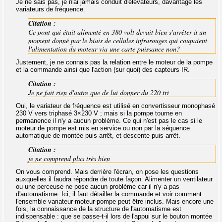
Je ne sais pas, je n'ai jamais conduit d'élévateurs, davantage les
variateurs de fréquence.
Citation :
Ce pont qui était alimenté en 380 volt devait bien s'arrêter à un
moment donné par le biais de cellules infrarouges qui coupaient
l'alimentation du moteur via une carte puissance non?
Justement, je ne connais pas la relation entre le moteur de la pompe
et la commande ainsi que l'action (sur quoi) des capteurs IR.
Citation :
Je ne fait rien d'autre que de lui donner du 220 tri
Oui, le variateur de fréquence est utilisé en convertisseur monophasé
230 V vers triphasé 3×230 V ; mais si la pompe tourne en
permanence il n'y a aucun problème. Ce qui n'est pas le cas si le
moteur de pompe est mis en service ou non par la séquence
automatique de montée puis arrêt, et descente puis arrêt.
Citation :
je ne comprend plus très bien
On vous comprend. Mais derrière l'écran, on pose les questions
auxquelles il faudra répondre de toute façon. Alimenter un ventilateur
ou une perceuse ne pose aucun problème car il n'y a pas
d'automatisme. Ici, il faut détailler la commande et voir comment
l'ensemble variateur-moteur-pompe peut être inclus. Mais encore une
fois, la connaissance de la structure de l'automatisme est
indispensable : que se passe-t-il lors de l'appui sur le bouton montée