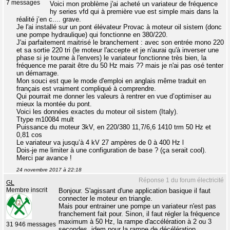
7 messages
Voici mon problème j'ai acheté un variateur de fréquence
hy series vfd qui à première vue est simple mais dans la
réalité j’en c.... grave.
Je l'ai installé sur un pont élévateur Provac à moteur oil sistem (donc
une pompe hydraulique) qui fonctionne en 380/220.
J'ai parfaitement maitrisé le branchement : avec son entrée mono 220
et sa sortie 220 tri (le moteur l'accepte et je n'aurai qu'à inverser une
phase si je tourne à l'envers) le variateur fonctionne très bien, la
fréquence me parait être du 50 Hz mais ?? mais je n'ai pas osé tenter
un démarrage.
Mon souci est que le mode d'emploi en anglais même traduit en
français est vraiment compliqué à comprendre.
Qui pourrait me donner les valeurs à rentrer en vue d’optimiser au
mieux la montée du pont.
Voici les données exactes du moteur oil sistem (Italy).
Ttype m10084 mult
Puissance du moteur 3kV, en 220/380 11,7/6,6 1410 trm 50 Hz et
0,81 cos
Le variateur va jusqu’à 4 kV 27 ampères de 0 à 400 Hz l
Dois-je me limiter à une configuration de base ? (ça serait cool).
Merci par avance !
24 novembre 2017 à 22:18
Réponse 1 du forum électricité
GL
Membre inscrit
Bonjour. S'agissant d'une application basique il faut
connecter le moteur en triangle.
Mais pour entrainer une pompe un variateur n'est pas
franchement fait pour. Sinon, il faut régler la fréquence
maximum à 50 Hz, la rampe d'accélération à 2 ou 3
31 946 messages
secondes, idem pour la rampe de décélération,