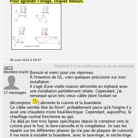
Pour agrandir l'image, cliquez dessus.
08 août 2024 à 09:57
Réponse 3 d'un contributeur du forum électricité
Jdi72
Membre inscrit
Bonsoir et merci pour ces réponses.
À l'intention de GL, voici quelques précisions sur mon
installation :
Il s'agit d'une vieille maison alimentée en triphasé avec
une installation partiellement refaite. Cependant, j'ai
17 messages
remarqué qu'un très vieux câble (dont l'isolant se
décompose
) alimente la cuisine et la buanderie.
Ce câble semble être du 6mm², probablement parce qu'à l'origine il y
avait une chaudière mixte fioul/électrique. Cependant, aujourd'hui, le
chauffage central fonctionne au gaz.
J'ai déjà pu tirer trois lignes spécifiques depuis le compteur vers la
cuisine pour le four, le lave-vaisselle et le congélateur. Je vais les
répartir sur les différentes phases (je n'ai pas de plaques de cuisson).
Il me reste à installer la buanderie, avec le lave-linge, le sèche-linge