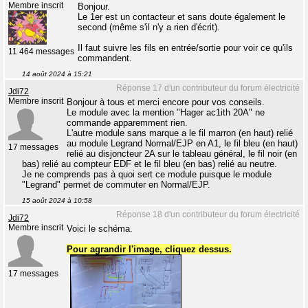
Membre inscrit
Bonjour.
Le 1er est un contacteur et sans doute également le
second (même s'il n'y a rien d'écrit).
Il faut suivre les fils en entrée/sortie pour voir ce qu'ils
11 464 messages
commandent.
14 août 2024 à 15:21
Réponse 17 d'un contributeur du forum électricité
Jdi72
Membre inscrit
Bonjour à tous et merci encore pour vos conseils.
Le module avec la mention "Hager ac1ith 20A" ne
commande apparemment rien.
L'autre module sans marque a le fil marron (en haut) relié
au module Legrand Normal/EJP en A1, le fil bleu (en haut)
17 messages
relié au disjoncteur 2A sur le tableau général, le fil noir (en
bas) relié au compteur EDF et le fil bleu (en bas) relié au neutre.
Je ne comprends pas à quoi sert ce module puisque le module
"Legrand" permet de commuter en Normal/EJP.
15 août 2024 à 10:58
Réponse 18 d'un contributeur du forum électricité
Jdi72
Membre inscrit
Voici le schéma.
Pour agrandir l'image, cliquez dessus.
17 messages