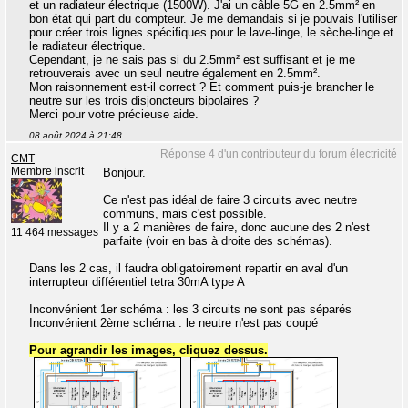
et un radiateur électrique (1500W). J'ai un câble 5G en 2.5mm² en
bon état qui part du compteur. Je me demandais si je pouvais l'utiliser
pour créer trois lignes spécifiques pour le lave-linge, le sèche-linge et
le radiateur électrique.
Cependant, je ne sais pas si du 2.5mm² est suffisant et je me
retrouverais avec un seul neutre également en 2.5mm².
Mon raisonnement est-il correct ? Et comment puis-je brancher le
neutre sur les trois disjoncteurs bipolaires ?
Merci pour votre précieuse aide.
08 août 2024 à 21:48
Réponse 4 d'un contributeur du forum électricité
CMT
Membre inscrit
Bonjour.
Ce n'est pas idéal de faire 3 circuits avec neutre
communs, mais c'est possible.
Il y a 2 manières de faire, donc aucune des 2 n'est
11 464 messages
parfaite (voir en bas à droite des schémas).
Dans les 2 cas, il faudra obligatoirement repartir en aval d'un
interrupteur différentiel tetra 30mA type A
Inconvénient 1er schéma : les 3 circuits ne sont pas séparés
Inconvénient 2ème schéma : le neutre n'est pas coupé
Pour agrandir les images, cliquez dessus.