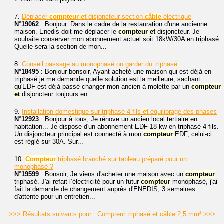
7.
Déplacer
compteur
et
disjoncteur section
câble
électrique
N°19062
: Bonjour. Dans le cadre de la restauration d'une ancienne
maison. Enedis doit me déplacer le
compteur
et
disjoncteur. Je
souhaite conserver mon abonnement actuel soit 18kW/30A en triphasé.
Quelle sera la section de mon...
8.
Conseil passage au monophasé ou garder du triphasé
N°18495
: Bonjour bonsoir, Ayant acheté une maison qui est déjà en
triphasé je me demande quelle solution est la meilleure, sachant
qu'EDF est déjà passé changer mon ancien à molette par un
compteur
et
disjoncteur toujours en...
9.
Installation domestique sur triphasé 4 fils
et
équilibrage des phases
N°12923
: Bonjour à tous, Je rénove un ancien local tertiaire en
habitation... Je dispose d'un abonnement EDF 18 kw en triphasé 4 fils.
Un disjoncteur principal est connecté à mon
compteur
EDF, celui-ci
est réglé sur 30A. Sur...
10.
Compteur
triphasé branché sur tableau préparé pour un
monophasé ?
N°19599
: Bonsoir, Je viens d'acheter une maison avec un
compteur
triphasé. J'ai refait l’électricité pour un futur
compteur
monophasé, j'ai
fait la demande de changement auprès d'ENEDIS, 3 semaines
d'attente pour un entretien...
>>> Résultats suivants pour : Compteur triphasé et câble 2,5 mm² >>>