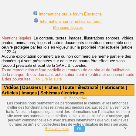
Informations sur le forum Électricité
Informations sur le moteur du forum
Mentions légales
Mentions légales :
Le contenu, textes, images, illustrations sonores, vidéos,
photos, animations, logos et autres documents constituent ensemble une
œuvre protégée par les lois en vigueur sur la propriété intellectuelle (article
L.122-4).
Aucune exploitation commerciale ou non commerciale même partielle des
données qui sont présentées sur ce site ne pourra être effectuée sans
l'accord préalable et écrit de la SARL Bricovidéo.
Toute reproduction même partielle du contenu de ce site et de l'utilisation
de la marque Bricovidéo sans autorisation sont interdites et donneront suite
à des poursuites.
>> Lire la suite
Vidéos
|
Dossiers
|
Fiches
|
Toute l'électricité
|
Fabricants
|
Articles
|
Images
|
Schémas électriques
© Bricovidéo
Les cookies nous permettent de personnaliser le contenu et les annonces,
d'offrir des fonctionnalités relatives aux médias sociaux et d'analyser notre
trafic. Nous partageons également des informations sur l'utilisation de notre
site avec nos partenaires de médias sociaux, de publicité et d'analyse, qui
peuvent combiner celles-ci avec d'autres informations que vous leur avez
fournies ou qu'ils ont collectées lors de votre utilisation de leurs services.
×
En savoir plus
Ok