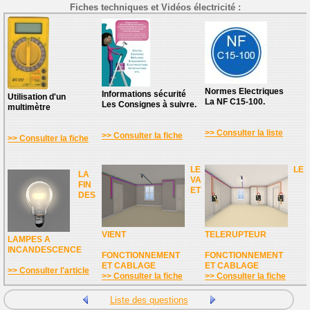
Fiches techniques et Vidéos électricité :
Normes Electriques
Informations sécurité
Utilisation d'un
La NF C15-100.
Les Consignes à suivre.
multimètre
>> Consulter la liste
>> Consulter la fiche
>> Consulter la fiche
LE
LE
LA
VA
FIN
ET
DES
VIENT
TELERUPTEUR
LAMPES A
INCANDESCENCE
FONCTIONNEMENT
FONCTIONNEMENT
ET CABLAGE
ET CABLAGE
>> Consulter l'article
>> Consulter la fiche
>> Consulter la fiche
Liste des questions