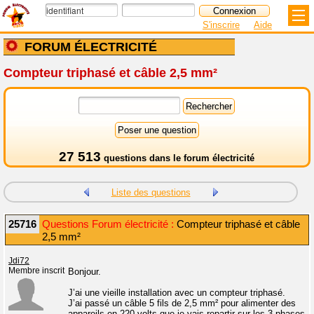
S'inscrire
Aide
FORUM ÉLECTRICITÉ
Compteur triphasé et câble 2,5 mm²
27 513
questions dans le
forum électricité
Liste des questions
25716
Questions Forum électricité :
Compteur triphasé et câble
2,5 mm²
Jdi72
Membre inscrit
Bonjour.
J’ai une vieille installation avec un compteur triphasé.
J’ai passé un câble 5 fils de 2,5 mm² pour alimenter des
appareils en 220 volts que je vais repartir sur les 3 phases