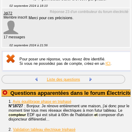
02 septembre 2024 à 18:10
Réponse 23 d'un contributeur du forum électricité
Jdi72
Membre inscrit
Merci pour ces précisions.
17 messages
02 septembre 2024 à 21:56
Pour poser une réponse, vous devez être identifié.
Si vous ne possédez pas de compte, créez-en un
ICI
.
Liste des questions
Questions apparentées dans le forum Électricité
1.
Avis équilibrage phase en triphasé
N°18727
: Bonjour. Je rénove entièrement une maison, j'ai donc pour le
moment tirer tous mes réseaux électriques à mon futur tableau. Le
compteur
EDF qui est situé à 60m de l'habitation
et
composer d'un
disjoncteur différentiel...
2.
Validation tableau électrique triphasé