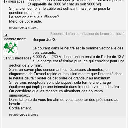
17 messages
(3 appareils de 3000 W chacun soit 9000 W)
Si j’ai bien compris, le câble est suffisant mais je me pose la
question du neutre.
La section est elle suffisante?
Merci de votre aide.
08 août 2024 à 06:53
Réponse 1 d'un contributeur du forum électricité
GL
Membre inscrit
Bonjour Jdi72.
Le courant dans le neutre est la somme vectorielle des
trois courants.
3 000 W et 230 V donne une intensité de l'ordre de 13 A
31 952 messages
si la charge est résistive pure, ce qui convient pour une
section de 2,5 mm².
Sans en savoir plus concernant les récepteurs alimentés, un
diagramme de Fresnel rapide au brouillon montre que l'intensité dans
le neutre devrait rester de cet ordre de grandeur au maximum.
Si les trois récepteurs sont identiques, cela forme une charge
équilibrée qui implique une intensité dans le neutre voisine de zéro.
On considère que les récepteurs absorbent des courants
sinusoïdaux.
Dans l'attente de vous lire afin de vous apporter des précisions au
besoin.
Cordialement.
08 août 2024 à 09:53