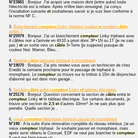
N°23881
: Bonjour. J'ai acquis une maison dont (entre autre) toute
l'électricité est à refaire. Après m'être bien renseigné, j'ai conçu
l'installation suivante
et
souhaiterais savoir si je suis bien conforme à
la norme NF C...
3.
Branchement
compteur
Linky triphasé couleur
et
nombre
câble
sortie ?
N°25979
: Bonjour. J'ai un branchement
compteur
Linky triphasé avec
4 câbles noir a l'arrivée en 4X10 a priori donc 3P+1N ou 1T (je ne sais
pas )
et
un sortie vers un
câble
3+Terre (je suppose) puisque de
couleur Noir, Marron, Bleu...
4.
Section
câble
passage triphasé à monophasé
N°19070
: Bonjour, J'ai pris rendez-vous avec un technicien de chez
Enedis la semaine prochaine pour le passage de triphasé à
monophasé. Le
compteur
se trouve sur le trottoir à 15m de disjoncteur
d'abonné qui est dans mon garage...
5.
Section
câble
entre
compteur
Linky
et
tableau électrique
N°25176
: Bonjour. Question concernant la section de
câble
entre le
compteur
Linky
et
le tableau électrique. Sur certains documents, je
trouve une section de
2,5
et
d’autres 10mm² Je ne sais plus quoi
prendre. Quelle section je...
6.
vieux
compteur
électrique triphasé passer en monophasé
N°190
: A la suite d'une rénovation complète du réseau intérieur, j'ai un
vieux
compteur
triphasé. Je souhaite passer en monophasé, mais
après avoir obtenu le Consuel, EDF ne veut pas brancher le
compteur
.
Il veut me faire payer un...