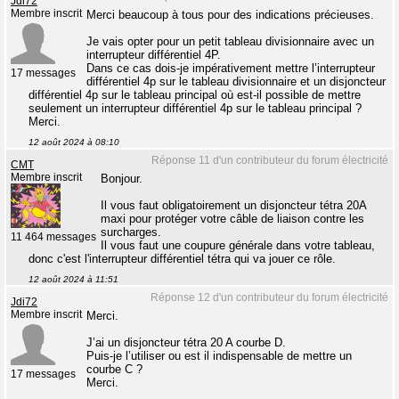
Jdi72
Membre inscrit
Merci beaucoup à tous pour des indications précieuses.
Je vais opter pour un petit tableau divisionnaire avec un
interrupteur différentiel 4P.
Dans ce cas dois-je impérativement mettre l’interrupteur
17 messages
différentiel 4p sur le tableau divisionnaire et un disjoncteur
différentiel 4p sur le tableau principal où est-il possible de mettre
seulement un interrupteur différentiel 4p sur le tableau principal ?
Merci.
12 août 2024 à 08:10
Réponse 11 d'un contributeur du forum électricité
CMT
Membre inscrit
Bonjour.
Il vous faut obligatoirement un disjoncteur tétra 20A
maxi pour protéger votre câble de liaison contre les
surcharges.
11 464 messages
Il vous faut une coupure générale dans votre tableau,
donc c'est l'interrupteur différentiel tétra qui va jouer ce rôle.
12 août 2024 à 11:51
Réponse 12 d'un contributeur du forum électricité
Jdi72
Membre inscrit
Merci.
J’ai un disjoncteur tétra 20 A courbe D.
Puis-je l’utiliser ou est il indispensable de mettre un
courbe C ?
17 messages
Merci.