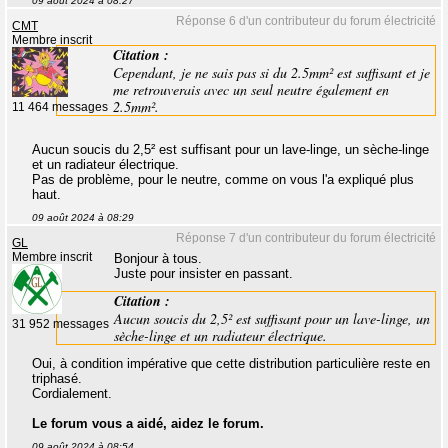
09 août 2024 à 08:27
Réponse 6 d'un contributeur du forum électricité
CMT
Membre inscrit
Citation :
Cependant, je ne sais pas si du 2.5mm² est suffisant et je
me retrouverais avec un seul neutre également en
2.5mm².
11 464 messages
Aucun soucis du 2,5² est suffisant pour un lave-linge, un sèche-linge
et un radiateur électrique.
Pas de problème, pour le neutre, comme on vous l'a expliqué plus
haut.
09 août 2024 à 08:29
Réponse 7 d'un contributeur du forum électricité
GL
Membre inscrit
Bonjour à tous.
Juste pour insister en passant.
Citation :
Aucun soucis du 2,5² est suffisant pour un lave-linge, un
31 952 messages
sèche-linge et un radiateur électrique.
Oui, à condition impérative que cette distribution particulière reste en
triphasé.
Cordialement.
Le forum vous a aidé, aidez le forum.
09 août 2024 à 08:54