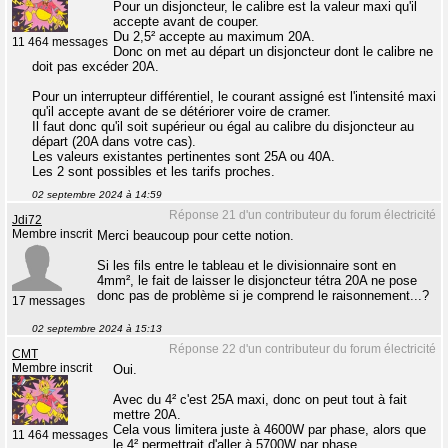
Pour un disjoncteur, le calibre est la valeur maxi qu'il
accepte avant de couper.
Du 2,5² accepte au maximum 20A.
11 464 messages
Donc on met au départ un disjoncteur dont le calibre ne
doit pas excéder 20A.
Pour un interrupteur différentiel, le courant assigné est l'intensité maxi
qu'il accepte avant de se détériorer voire de cramer.
Il faut donc qu'il soit supérieur ou égal au calibre du disjoncteur au
départ (20A dans votre cas).
Les valeurs existantes pertinentes sont 25A ou 40A.
Les 2 sont possibles et les tarifs proches.
02 septembre 2024 à 14:59
Réponse 21 d'un contributeur du forum électricité
Jdi72
Membre inscrit
Merci beaucoup pour cette notion.
Si les fils entre le tableau et le divisionnaire sont en
4mm², le fait de laisser le disjoncteur tétra 20A ne pose
donc pas de problème si je comprend le raisonnement...?
17 messages
02 septembre 2024 à 15:13
Réponse 22 d'un contributeur du forum électricité
CMT
Membre inscrit
Oui.
Avec du 4² c'est 25A maxi, donc on peut tout à fait
mettre 20A.
Cela vous limitera juste à 4600W par phase, alors que
11 464 messages
le 4² permettrait d'aller à 5700W par phase.