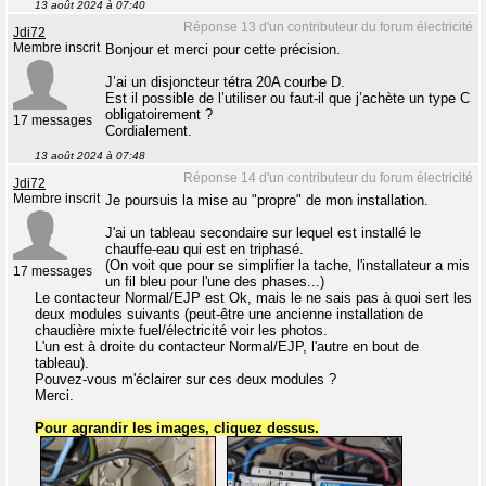
13 août 2024 à 07:40
Réponse 13 d'un contributeur du forum électricité
Jdi72
Membre inscrit
Bonjour et merci pour cette précision.
J’ai un disjoncteur tétra 20A courbe D.
Est il possible de l’utiliser ou faut-il que j’achète un type C
obligatoirement ?
17 messages
Cordialement.
13 août 2024 à 07:48
Réponse 14 d'un contributeur du forum électricité
Jdi72
Membre inscrit
Je poursuis la mise au "propre" de mon installation.
J'ai un tableau secondaire sur lequel est installé le
chauffe-eau qui est en triphasé.
(On voit que pour se simplifier la tache, l'installateur a mis
17 messages
un fil bleu pour l'une des phases...)
Le contacteur Normal/EJP est Ok, mais le ne sais pas à quoi sert les
deux modules suivants (peut-être une ancienne installation de
chaudière mixte fuel/électricité voir les photos.
L'un est à droite du contacteur Normal/EJP, l'autre en bout de
tableau).
Pouvez-vous m'éclairer sur ces deux modules ?
Merci.
Pour agrandir les images, cliquez dessus.