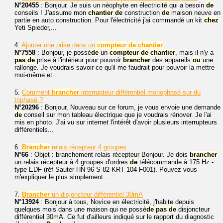
N°20455
: Bonjour. Je suis un néophyte en électricité qui a besoin
de
conseils ! J'assume mon
chantier
de
construction
de
maison neuve en
partie en auto construction. Pour l'électricité j'ai commandé un kit
chez
Yeti Spieder,...
4.
Ajouter une prise dans un
compteur
de
chantier
N°7558
: Bonjour, je possè
de
un
compteur
de
chantier
, mais il n'y a
pas
de
prise à l'intérieur pour pouvoir
brancher
des appareils
ou
une
rallonge. Je voudrais savoir ce qu'il me faudrait pour pouvoir la mettre
moi-même et...
5.
Comment
brancher
interrupteur différentiel monophasé sur du
triphasé ?
N°20296
: Bonjour, Nouveau sur ce forum, je vous envoie une demande
de
conseil sur mon tableau électrique que je voudrais rénover. Je l'ai
mis en photo. J'ai vu sur internet l'intérêt d'avoir plusieurs interrupteurs
différentiels...
6.
Brancher
relais récepteur 4 groupes
N°66
: Objet : branchement relais récepteur Bonjour. Je dois
brancher
un relais récepteur à 4 groupes d'ordres
de
télécommande à 175 Hz -
type EDF (réf Sauter HN 96-S-82 KRT 104 F001). Pouvez-vous
m'expliquer le plus simplement...
7.
Brancher
un disjoncteur différentiel 30mA
N°13924
: Bonjour à tous, Novice en électricité, j'habite depuis
quelques mois dans une maison qui ne possè
de
pas
de
disjoncteur
différentiel 30mA. Ce fut d'ailleurs indiqué sur le rapport du diagnostic