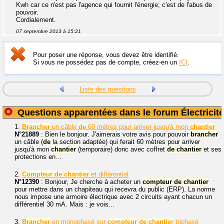
Kwh car ce n'est pas l'agence qui fournit l'énergie; c'est de l'abus de
pouvoir.
Cordialement.
07 septembre 2013 à 15:21
Pour poser une réponse, vous devez être identifié.
Si vous ne possédez pas de compte, créez-en un
ICI
.
Liste des questions
Questions apparentées dans le forum Électricité
1.
Brancher
un câble
de
60 mètres pour arriver jusqu'à mon
chantier
N°21889
: Bien le bonjour. J'aimerais votre avis pour pouvoir
brancher
un câble (
de
la section adaptée) qui ferait 60 mètres pour arriver
jusqu'à mon
chantier
(temporaire) donc avec coffret
de
chantier
et ses
protections en...
2.
Compteur
de
chantier
et différentiel
N°12390
: Bonjour, Je cherche à acheter un
compteur
de
chantier
pour mettre dans un chapiteau qui recevra du public (ERP). La norme
nous impose une armoire électrique avec 2 circuits ayant chacun un
différentiel 30 mA. Mais : je vois...
3.
Brancher
en monophasé sur
compteur
de
chantier
triphasé