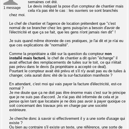
semaines cet été.
Le devis indiquait la pose d'un compteur de chantier mais
1 message
cela n'a pas été le cas : les ouvriers se sont branchés
chez moi.
Le chef de chantier et l'agence de location prétendent que "c'est
normal de se brancher chez les gens puisqu'on a besoin d'avoir de
l'électricité et que ça se fait, que les gens n'ont jamais rien dit" !
Je suis quand même étonnée de ces pratiques, je l'ai dit et je n'ai eu
que ces explications de "normalité".
Comme la propriétaire a râlé sur la question du compteur
non
installé mais facturé
, le chef de chantier a dit qu'en "échange" il
avait effectué des remplacements de tuiles sur le toit, ce qui n'était
pas prévu dans le devis (la propriétaire a accepté ce deal).
Pourtant le compteur avait été prévu et s'il n'y avait pas eu de tuiles à
changer, cela aurait donc été de la sur-facturation manifeste ?
En attendant, c'est moi qui vais payer la facture d'électricité, est-ce
normal ?
Je me doute que ça ne doit pas être énorme mais c'est sur le principe
que je ne suis pas d'accord. Je n'ai pas été informée de cela et je
pense qu'en tant que locataire je ne dois pas avoir à payer quoique ce
soit concernant des travaux pris en charge par une société
extérieure.
Je cherche donc à savoir si effectivement il y a une sorte d'usage qui
existe ?
Ou bien au contraire s'il existe un texte, une référence, une sorte de