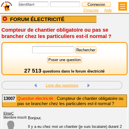
S'inscrire
Aide
FORUM ÉLECTRICITÉ
Compteur de chantier obligatoire ou pas se
brancher chez les particuliers est-il normal ?
27 513
questions dans le
forum électricité
Liste des questions
13007
Question électricité :
Compteur de chantier obligatoire ou
pas se brancher chez les particuliers est-il normal ?
EliseC
Membre inscrit
Bonjour,
Il y a eu chez moi un chantier (je suis locataire) durant 2