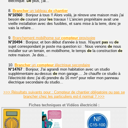
électrique.
De
plus, j'ai...
8.
Brancher
un tableau
de
chantier
N°16560
: Bonjour à tous !! Alors voilà, je rénove une maison mais j'ai
besoin
de
courant pour
les
travaux ! L'ancien propriétaire avait une
vieille installation avec des fusibles, et sans mise à la terre, donc je
vais la refaire...
9.
Branchement mobilhome sur
compteur
provisoire
N°20494
: Bonjour, et bon début d'année à tous. N'ayant
pas
vu
de
sujet correspondant je poste ma question ici : Nous venons
de
nous
installer sur un terrain, en mobilhome, le temps
de
la construction
de
notre maison. Je dois...
10.
Brancher
un
compteur
électrique secondaire
N°14767
: Bonjour, J'ai agrandi mon habitation avec un studio
supplémentaire au-dessus
de
mon garage.... Je chauffe ce studio à
l'électricité donc j'ai dû prendre du 16 mm² pour relier mon panneau
électrique secondaire du studio...
>>> Résultats suivants pour : Compteur de chantier obligatoire ou pas se
brancher chez les particuliers est-il normal ? >>>
Fiches techniques et Vidéos électricité :