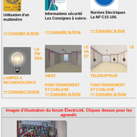
Normes Electriques
Informations sécurité
Utilisation d'un
La NF C15-100.
Les Consignes à suivre.
multimètre
>> Consulter la liste
>> Consulter la fiche
>> Consulter la fiche
LE
LE
LA
VA
FIN
ET
DES
VIENT
TELERUPTEUR
LAMPES A
INCANDESCENCE
FONCTIONNEMENT
FONCTIONNEMENT
ET CABLAGE
ET CABLAGE
>> Consulter l'article
>> Consulter la fiche
>> Consulter la fiche
Images d'illustration du forum Électricité. Cliquez dessus pour les
agrandir.