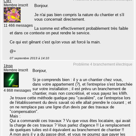
CMT
Membre inscrit
Bonjour.
Je n'ai pas bien compris la nature du chantier et s'il
vous concernait directement.
11 466 messages
La somme est effectivement probablement très faible
et dans ce contexte on peut rendre le service.
Ce qui est gênant c'est qu'on vous ait forcé la main.
@+
07 septembre 2013 à 14:10
Problème 4 branchement électrique
1Insp
Membre inscrit
Bonjour,
Si je comprends bien : il y a un chantier chez vous,
dans votre appartement (?), et l'entreprise s'est branchée
sur votre installation ; il est prévu un branchement de
4 868 messages
chantier, mais non concrétisé, et vous payez les kWh.
Je trouve cette méthode quelque peu "cavalière", car l'entreprise lors
de l'établissement du devis savait où elle allait prendre le courant ; et
on ne remplace pas une ligne d'un devis par des travaux de
"compensation".
Mais :
Qui a commandé ces travaux ? Vu que vous êtes locataire, qui avait
la charge de ces travaux ? Vous parlez d'agence !! Le remplacement
de quelques tuiles est-il équivalent au branchement de chantier !!
A mon avis il y a du passe droit, et vous ne pourrez que payer les