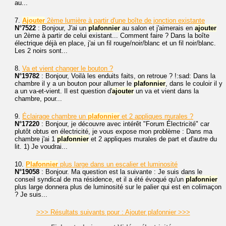
au...
7.
Ajouter
2ème lumière à partir d'une boîte de jonction existante
N°7522
: Bonjour, J'ai un
plafonnier
au salon et j'aimerais en
ajouter
un 2ème à partir de celui existant... Comment faire ? Dans la boîte
électrique déjà en place, j'ai un fil rouge/noir/blanc et un fil noir/blanc.
Les 2 noirs sont...
8.
Va et vient changer le bouton ?
N°19782
: Bonjour, Voilà les enduits faits, on retroue ? !:sad: Dans la
chambre il y a un bouton pour allumer le
plafonnier
, dans le couloir il y
a un va-et-vient. Il est question d'
ajouter
un va et vient dans la
chambre, pour...
9.
Éclairage chambre un
plafonnier
et 2 appliques murales ?
N°17220
: Bonjour, je découvre avec intérêt "Forum Électricité" car
plutôt obtus en électricité, je vous expose mon problème : Dans ma
chambre j'ai 1
plafonnier
et 2 appliques murales de part et d'autre du
lit. 1) Je voudrai...
10.
Plafonnier
plus large dans un escalier et luminosité
N°19058
: Bonjour. Ma question est la suivante : Je suis dans le
conseil syndical de ma résidence, et il a été évoqué qu'un
plafonnier
plus large donnera plus de luminosité sur le palier qui est en colimaçon
? Je suis...
>>> Résultats suivants pour : Ajouter plafonnier >>>