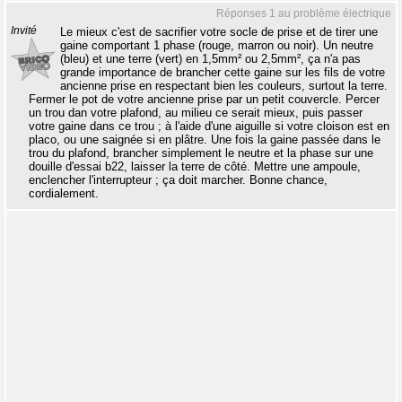
Réponses 1 au problème électrique
Invité
Le mieux c'est de sacrifier votre socle de prise et de tirer une
gaine comportant 1 phase (rouge, marron ou noir). Un neutre
(bleu) et une terre (vert) en 1,5mm² ou 2,5mm², ça n'a pas
grande importance de brancher cette gaine sur les fils de votre
ancienne prise en respectant bien les couleurs, surtout la terre.
Fermer le pot de votre ancienne prise par un petit couvercle. Percer
un trou dan votre plafond, au milieu ce serait mieux, puis passer
votre gaine dans ce trou ; à l'aide d'une aiguille si votre cloison est en
placo, ou une saignée si en plâtre. Une fois la gaine passée dans le
trou du plafond, brancher simplement le neutre et la phase sur une
douille d'essai b22, laisser la terre de côté. Mettre une ampoule,
enclencher l'interrupteur ; ça doit marcher. Bonne chance,
cordialement.