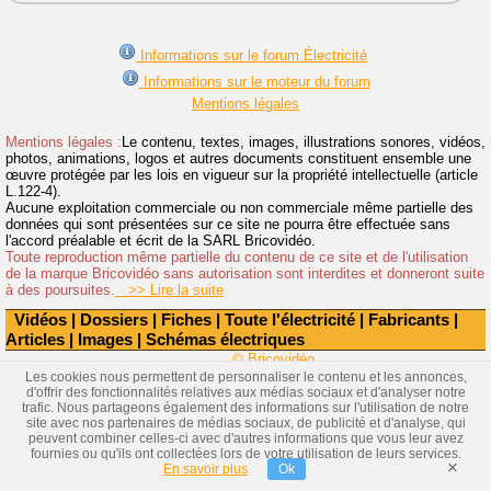
Informations sur le forum Électricité
Informations sur le moteur du forum
Mentions légales
Mentions légales :
Le contenu, textes, images, illustrations sonores, vidéos,
photos, animations, logos et autres documents constituent ensemble une
œuvre protégée par les lois en vigueur sur la propriété intellectuelle (article
L.122-4).
Aucune exploitation commerciale ou non commerciale même partielle des
données qui sont présentées sur ce site ne pourra être effectuée sans
l'accord préalable et écrit de la SARL Bricovidéo.
Toute reproduction même partielle du contenu de ce site et de l'utilisation
de la marque Bricovidéo sans autorisation sont interdites et donneront suite
à des poursuites.
>> Lire la suite
Vidéos
|
Dossiers
|
Fiches
|
Toute l'électricité
|
Fabricants
|
Articles
|
Images
|
Schémas électriques
© Bricovidéo
Les cookies nous permettent de personnaliser le contenu et les annonces,
d'offrir des fonctionnalités relatives aux médias sociaux et d'analyser notre
trafic. Nous partageons également des informations sur l'utilisation de notre
site avec nos partenaires de médias sociaux, de publicité et d'analyse, qui
peuvent combiner celles-ci avec d'autres informations que vous leur avez
fournies ou qu'ils ont collectées lors de votre utilisation de leurs services.
×
En savoir plus
Ok