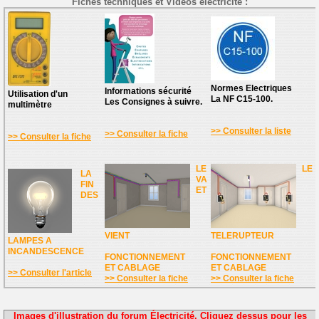
Fiches techniques et Vidéos électricité :
Normes Electriques
Informations sécurité
Utilisation d'un
La NF C15-100.
Les Consignes à suivre.
multimètre
>> Consulter la liste
>> Consulter la fiche
>> Consulter la fiche
LE
LE
LA
VA
FIN
ET
DES
VIENT
TELERUPTEUR
LAMPES A
INCANDESCENCE
FONCTIONNEMENT
FONCTIONNEMENT
ET CABLAGE
ET CABLAGE
>> Consulter l'article
>> Consulter la fiche
>> Consulter la fiche
Images d'illustration du forum Électricité. Cliquez dessus pour les