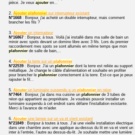
pièce. Je veux
ajouter
en...
2.
Ajouter plafonnier
sur interrupteur existant
N°1668
: Bonjour, j'ai acheté un double interrupteur, mais comment
brancher les fils ?
3.
Ajouter
un interrupteur
N°16867
: Bonjour, à tous. Voilà j'ai installé dans ma salle de bain un
miroir avec spots devant un domino libre avec 3 fils. Lors du premier
raccordement mes spots se sont allumés en même temps que mon
plafonnier
de salle de bain,...
4.
Ajouter
la terre sur un
plafonnier
N°22539
: Bonjour. J'ai un
plafonnier
dont la terre est reliée au support
métallique. Je change le câble d'alimentation et souhaite en profiter
pour brancher le
plafonnier
correctement à la terre. Est-ce que je peux
rajouter le fil...
5.
Ajouter
un luminaire suspendu a un
plafonnier
en néon
N°7464
: Bonjour, j'ai dans ma cuisine un
plafonnier
de 3 tubes de
néon qui appartient au propriétaire. Je voudrais pouvoir installer un
luminaire suspendu à cet endroit sans défaire l'installation existante.
Merci à l'avance de m'aider.
6.
Ajouter
une lampe sur un va et vient existant
N°21849
: Bonjour à toutes à tous. J’ai une vieille installation électrique
dans une chambre avec une applique au-dessus du lit en va et vient un
inter à l’entrée, l’autre au dessus-du-lit. Je souhaite mettre une lumière