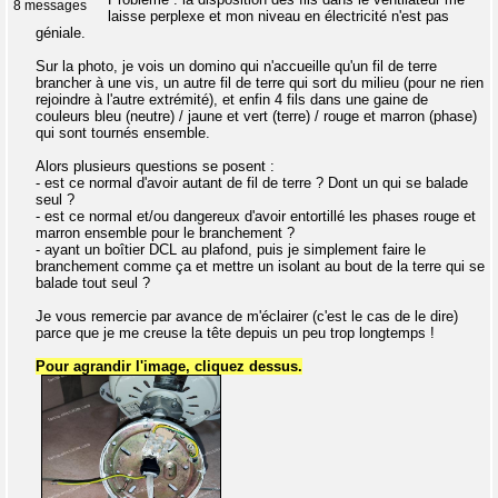
8 messages
laisse perplexe et mon niveau en électricité n'est pas
géniale.
Sur la photo, je vois un domino qui n'accueille qu'un fil de terre
brancher à une vis, un autre fil de terre qui sort du milieu (pour ne rien
rejoindre à l'autre extrémité), et enfin 4 fils dans une gaine de
couleurs bleu (neutre) / jaune et vert (terre) / rouge et marron (phase)
qui sont tournés ensemble.
Alors plusieurs questions se posent :
- est ce normal d'avoir autant de fil de terre ? Dont un qui se balade
seul ?
- est ce normal et/ou dangereux d'avoir entortillé les phases rouge et
marron ensemble pour le branchement ?
- ayant un boîtier DCL au plafond, puis je simplement faire le
branchement comme ça et mettre un isolant au bout de la terre qui se
balade tout seul ?
Je vous remercie par avance de m'éclairer (c'est le cas de le dire)
parce que je me creuse la tête depuis un peu trop longtemps !
Pour agrandir l'image, cliquez dessus.