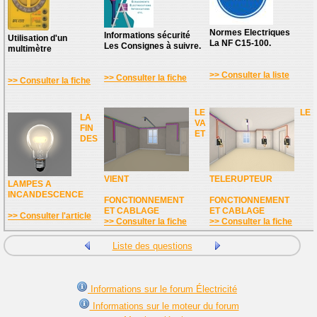
Normes Electriques
Informations sécurité
Utilisation d'un
La NF C15-100.
Les Consignes à suivre.
multimètre
>> Consulter la liste
>> Consulter la fiche
>> Consulter la fiche
LE
LE
LA
VA
FIN
ET
DES
VIENT
TELERUPTEUR
LAMPES A
INCANDESCENCE
FONCTIONNEMENT
FONCTIONNEMENT
ET CABLAGE
ET CABLAGE
>> Consulter l'article
>> Consulter la fiche
>> Consulter la fiche
Liste des questions
Informations sur le forum Électricité
Informations sur le moteur du forum