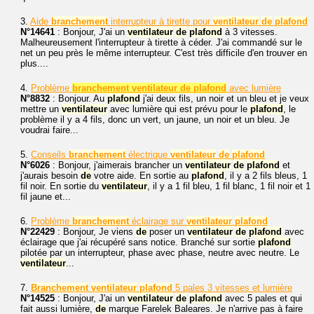
3.
Aide
branchement
interrupteur à tirette pour
ventilateur
de
plafond
N°14641
: Bonjour, J'ai un
ventilateur
de
plafond
à 3 vitesses.
Malheureusement l'interrupteur à tirette à céder. J'ai commandé sur le
net un peu près le même interrupteur. C'est très difficile d'en trouver en
plus....
4.
Problème
branchement ventilateur de plafond
avec lumière
N°8832
: Bonjour. Au
plafond
j'ai deux fils, un noir et un bleu et je veux
mettre un
ventilateur
avec lumière qui est prévu pour le
plafond
, le
problème il y a 4 fils, donc un vert, un jaune, un noir et un bleu. Je
voudrai faire...
5.
Conseils
branchement
électrique
ventilateur
de
plafond
N°6026
: Bonjour, j'aimerais brancher un
ventilateur
de
plafond
et
j'aurais besoin
de
votre aide. En sortie au
plafond
, il y a 2 fils bleus, 1
fil noir. En sortie du
ventilateur
, il y a 1 fil bleu, 1 fil blanc, 1 fil noir et 1
fil jaune et...
6.
Problème
branchement
éclairage sur
ventilateur
plafond
N°22429
: Bonjour, Je viens
de
poser un
ventilateur
de
plafond
avec
éclairage que j'ai récupéré sans notice. Branché sur sortie
plafond
pilotée par un interrupteur, phase avec phase, neutre avec neutre. Le
ventilateur
...
7.
Branchement
ventilateur
plafond
5 pales 3 vitesses et lumière
N°14525
: Bonjour, J'ai un
ventilateur
de
plafond
avec 5 pales et qui
fait aussi lumière,
de
marque Farelek Baleares. Je n'arrive pas à faire