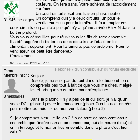
couleurs. On fera sans. Votre schéma de raccordement
est faux.
Un court-circuit serait une liaison phase-neutre.
On comprend qu'il y a deux circuits, un pour le
31 945 messages
ventilateur et un pour la lumière. Il faut coupler ces
deux circuits en parallèle puisqu'il n'y a qu'une arrivée Ph + N dans le
boîtier plafond.
Vous vous débrouillez pour réunir tous les fils de terre ensemble.
Il a été suggéré de tester les deux circuits sur l'établi en les
alimentant séparément. Pour la lumière, pas de problème. Pour le
ventilateur, ce peut être dangereux.
Cordialement.
07 novembre 2022 à 17:16
Réponse 7 d'un contributeur du forum électricité
Toma
Membre inscrit
Bonjour
Désolé, je ne suis pas du tout dans l'électricité et je ne
comprends pas tout à fait ce que vous me dites, malgré
les efforts que vous faites pour m'expliquer.
8 messages
Dans le plafond il n'y a pas de fil qui sort, je n'ai qu'un
socle DCL (photo 1) avec le connecteur (photo 2) qui a trois entrées
pour mettre les trois fils de mon ventilateur (photo 3).
Si je comprends bien : je lie les 2 fils de terre de mon ventilateur
ensemble que j'insère dans mon connecteur, puis le neutre (bleu) et
enfin le rouge et le marron liés ensemble dans la phase c'est bien
cela ?