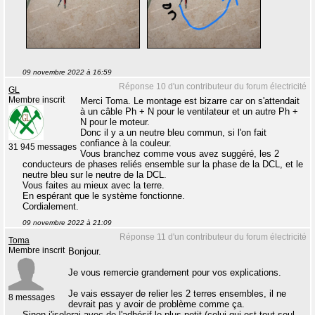
09 novembre 2022 à 16:59
Réponse 10 d'un contributeur du forum électricité
GL
Membre inscrit
Merci Toma. Le montage est bizarre car on s'attendait
à un câble Ph + N pour le ventilateur et un autre Ph +
N pour le moteur.
Donc il y a un neutre bleu commun, si l'on fait
confiance à la couleur.
31 945 messages
Vous branchez comme vous avez suggéré, les 2
conducteurs de phases reliés ensemble sur la phase de la DCL, et le
neutre bleu sur le neutre de la DCL.
Vous faites au mieux avec la terre.
En espérant que le système fonctionne.
Cordialement.
09 novembre 2022 à 21:09
Réponse 11 d'un contributeur du forum électricité
Toma
Membre inscrit
Bonjour.
Je vous remercie grandement pour vos explications.
Je vais essayer de relier les 2 terres ensembles, il ne
8 messages
devrait pas y avoir de problème comme ça.
Sinon j'isolerai avec de l'adhésif le plus petit (celui qui est tout seul