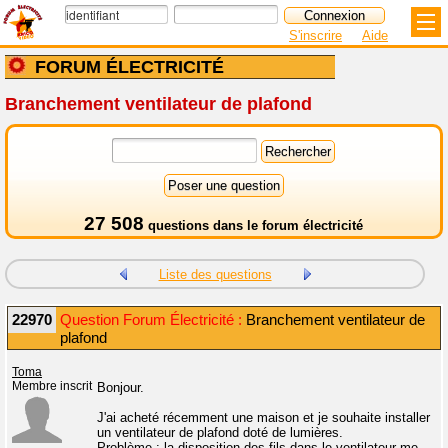
S'inscrire
Aide
FORUM ÉLECTRICITÉ
Branchement ventilateur de plafond
27 508
questions dans le
forum électricité
Liste des questions
22970
Question Forum Électricité :
Branchement ventilateur de
plafond
Toma
Membre inscrit
Bonjour.
J'ai acheté récemment une maison et je souhaite installer
un ventilateur de plafond doté de lumières.
Problème : la disposition des fils dans le ventilateur me