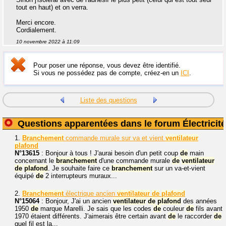
tout en haut) et on verra.
Merci encore.
Cordialement.
10 novembre 2022 à 11:09
Pour poser une réponse, vous devez être identifié.
Si vous ne possédez pas de compte, créez-en un
ICI
.
Liste des questions
Questions apparentées dans le forum Électricité
1.
Branchement
commande murale sur va et vient
ventilateur
plafond
N°13615
: Bonjour à tous ! J'aurai besoin d'un petit coup
de
main
concernant le
branchement
d'une commande murale
de
ventilateur
de
plafond
. Je souhaite faire ce
branchement
sur un va-et-vient
équipé
de
2 interrupteurs muraux...
2.
Branchement
électrique ancien
ventilateur
de
plafond
N°15064
: Bonjour, J'ai un ancien
ventilateur
de
plafond
des années
1950
de
marque Marelli. Je sais que les codes
de
couleur
de
fils avant
1970 étaient différents. J'aimerais être certain avant
de
le raccorder
de
quel fil est la...