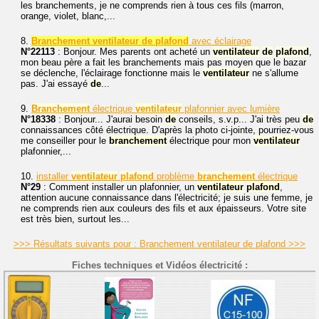
les branchements, je ne comprends rien à tous ces fils (marron,
orange, violet, blanc,...
8.
Branchement ventilateur de plafond
avec éclairage
N°22113
: Bonjour. Mes parents ont acheté un
ventilateur
de
plafond
,
mon beau père a fait les branchements mais pas moyen que le bazar
se déclenche, l'éclairage fonctionne mais le
ventilateur
ne s'allume
pas. J'ai essayé
de
...
9.
Branchement
électrique
ventilateur
plafonnier avec lumière
N°18338
: Bonjour... J'aurai besoin
de
conseils, s.v.p... J'ai très peu
de
connaissances côté électrique. D'après la photo ci-jointe, pourriez-vous
me conseiller pour le
branchement
électrique pour mon
ventilateur
plafonnier,...
10.
installer
ventilateur
plafond
problème
branchement
électrique
N°29
: Comment installer un plafonnier, un
ventilateur
plafond
,
attention aucune connaissance dans l'électricité; je suis une femme, je
ne comprends rien aux couleurs des fils et aux épaisseurs. Votre site
est très bien, surtout les...
>>> Résultats suivants pour : Branchement ventilateur de plafond >>>
Fiches techniques et Vidéos électricité :