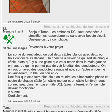
08 novembre 2022 à 08:09
Réponse 8 d'un contributeur du forum électricité
GL
Membre inscrit
Bonjour Toma. Les embases DCL sont destinées à
simplifier les raccordements sans avoir besoin d'outil.
Quelquefois, ça complique.
Revenons à votre projet.
31 945 messages
En sortie du ventilateur, on voit deux câbles blancs avec deux ou
trois conducteurs dedans. On cherche à savoir ce qui sort de chaque
câble, alors qu'il y a une gaine que vous tenez dans la main gauche
en haut, ce qui ne permet pas de voir le détail des conducteurs. On
en voit un avec des conducteurs rouge et noir, sur l'autre on devine
un jaune/vert, un bleu ou noir et ??
Une fois que cela sera plus clair, on réunira les alimentation phase et
neutre de chaque câble (un câble moteur et un câble lumière), vous
connecterez dans l'embase mâle DCL (avec la terre), et l'ensemble
devrait fonctionner.
A suivre.
Cordialement.
08 novembre 2022 à 10:49
Réponse 9 d'un contributeur du forum électricité
Toma
Membre inscrit
Bonjour, merci beaucoup pour cette réponse détaillée.