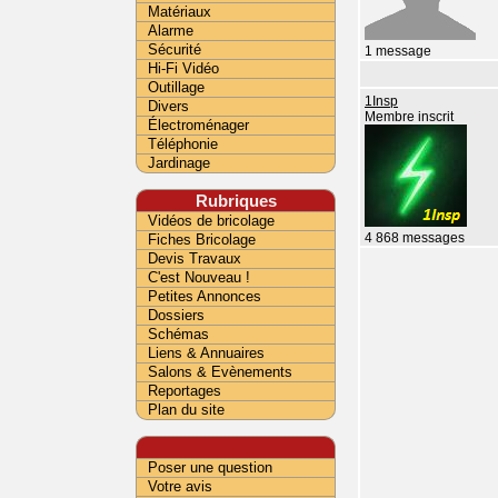
Matériaux
Alarme
Sécurité
1 message
Hi-Fi Vidéo
Outillage
1Insp
Divers
Membre inscrit
Électroménager
Téléphonie
Jardinage
Rubriques
Vidéos de bricolage
Fiches Bricolage
4 868 messages
Devis Travaux
C'est Nouveau !
Petites Annonces
Dossiers
Schémas
Liens & Annuaires
Salons & Evènements
Reportages
Plan du site
Poser une question
Votre avis