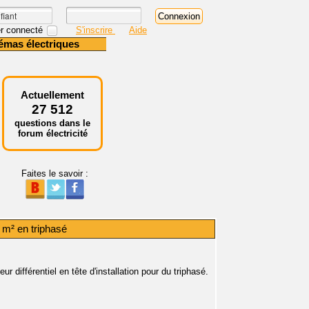
r connecté
S'inscrire
Aide
émas électriques
Actuellement
27 512
questions dans le
forum électricité
Faites le savoir :
 m² en triphasé
r différentiel en tête d'installation pour du triphasé.