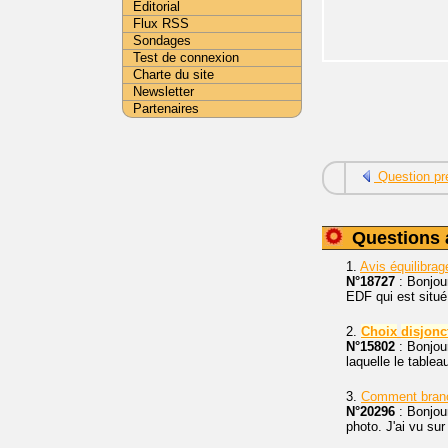
Editorial
Flux RSS
Sondages
Test de connexion
Charte du site
Newsletter
Partenaires
Question pr
Questions 
1.
Avis équilibra
N°18727
: Bonjou
EDF qui est situé
2.
Choix
disjonc
N°15802
: Bonjour
laquelle le table
3.
Comment branch
N°20296
: Bonjou
photo. J'ai vu sur 