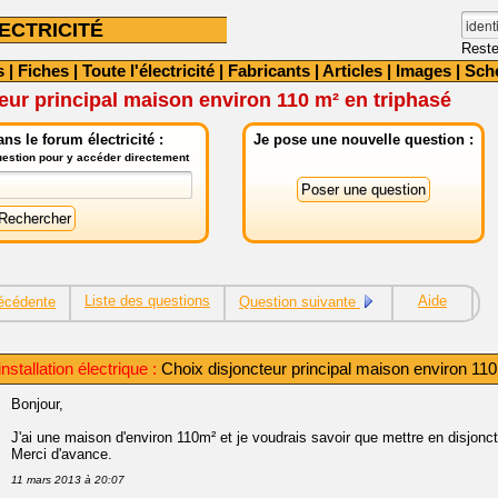
ECTRICITÉ
Reste
s
|
Fiches
|
Toute l'électricité
|
Fabricants
|
Articles
|
Images
|
Sch
eur principal maison environ 110 m² en triphasé
ns le forum électricité :
Je pose une nouvelle question :
question pour y accéder directement
Liste des questions
Aide
écédente
Question suivante
nstallation électrique :
Choix disjoncteur principal maison environ 110
Bonjour,
J'ai une maison d'environ 110m² et je voudrais savoir que mettre en disjoncteu
Merci d'avance.
11 mars 2013 à 20:07