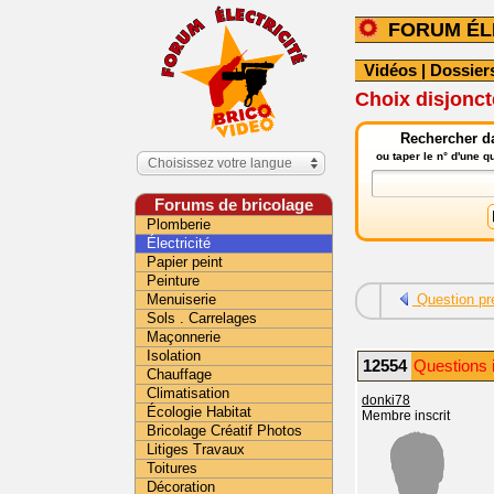
FORUM ÉL
Vidéos
|
Dossier
Choix disjonct
Rechercher da
ou taper le n° d'une 
Choisissez votre langue
Forums de bricolage
Plomberie
Électricité
Papier peint
Peinture
Menuiserie
Question pr
Sols . Carrelages
Maçonnerie
Isolation
12554
Questions i
Chauffage
Climatisation
donki78
Écologie Habitat
Membre inscrit
Bricolage Créatif Photos
Litiges Travaux
Toitures
Décoration