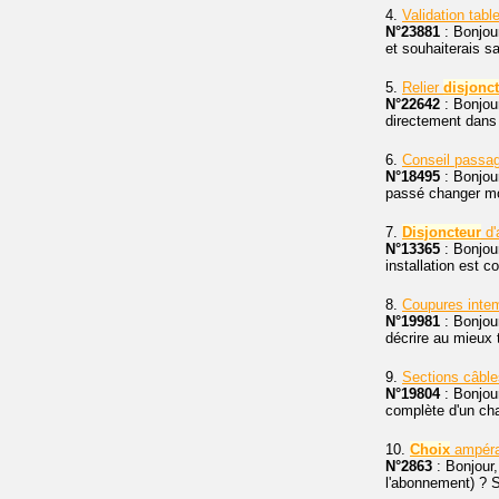
4.
Validation tabl
N°23881
: Bonjour
et souhaiterais s
5.
Relier
disjonc
N°22642
: Bonjour
directement dans 
6.
Conseil passa
N°18495
: Bonjou
passé changer mo
7.
Disjoncteur
d'
N°13365
: Bonjou
installation est 
8.
Coupures inte
N°19981
: Bonjou
décrire au mieux 
9.
Sections câble
N°19804
: Bonjour
complète d'un ch
10.
Choix
ampér
N°2863
: Bonjour,
l'abonnement) ? S