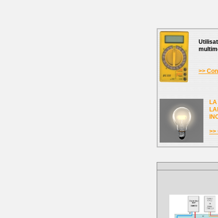
Utilisa
multim
>> Cons
LA
LA
IN
>> 