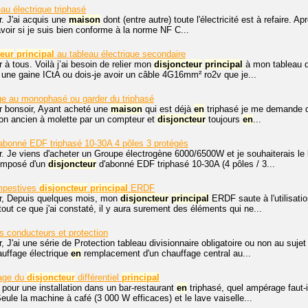
eau électrique triphasé
. J'ai acquis une
maison
dont (entre autre) toute l'électricité est à refaire. Ap
avoir si je suis bien conforme à la norme NF C...
teur
principal
au tableau électrique secondaire
 à tous. Voilà j’ai besoin de relier mon
disjoncteur
principal
à mon tableau qu
une gaine ICtA ou dois-je avoir un câble 4G16mm² ro2v que je...
ge au monophasé ou garder du triphasé
r bonsoir, Ayant acheté une
maison
qui est déjà
en
triphasé je me demande qu
n ancien à molette par un compteur et
disjoncteur
toujours
en
...
abonné EDF triphasé 10-30A 4 pôles 3 protégés
r. Je viens d'acheter un Groupe électrogène 6000/6500W et je souhaiterais le
composé d'un
disjoncteur
d'abonné EDF triphasé 10-30A (4 pôles / 3...
mpestives
disjoncteur
principal
ERDF
r, Depuis quelques mois, mon
disjoncteur
principal
ERDF saute à l'utilisati
tout ce que j'ai constaté, il y aura surement des éléments qui ne...
s conducteurs et protection
, J'ai une série de Protection tableau divisionnaire obligatoire ou non au suje
auffage électrique
en
remplacement d'un chauffage central au...
age du
disjoncteur
différentiel
principal
 pour une installation dans un bar-restaurant
en
triphasé, quel ampérage faut-i
eule la machine à café (3 000 W efficaces) et le lave vaiselle...