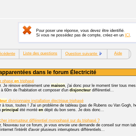
Pour poser une réponse, vous devez être identifié.
Si vous ne possédez pas de compte, créez-en un
ICI
.
Liste des questions
Aide
écédente
Question suivante
apparentées dans le forum Électricité
ge phase
en
triphasé
r. Je rénove entièrement une
maison
, j'ai donc pour le moment tirer tous me
 à 60m de l'habitation et composer d'un
disjoncteur
différentiel...
teur
divisionnaire installation électrique triphasé
 à tous, toutes ! J'ai un problème de tableau (pas de Rubens ou Van Gogh, hé
au
principal
été monté
en
dépit du bon sens. Je dois donc...
er interrupteur différentiel monophasé sur du triphasé ?
r, Nouveau sur ce forum, je vous envoie une demande de conseil sur mon table
internet l'intérêt d'avoir plusieurs interrupteurs différentiels...