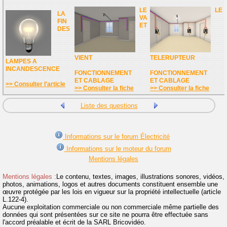
LE
LE
LA
VA
FIN
ET
DES
VIENT
TELERUPTEUR
LAMPES A
INCANDESCENCE
FONCTIONNEMENT
FONCTIONNEMENT
ET CABLAGE
ET CABLAGE
>> Consulter l'article
>> Consulter la fiche
>> Consulter la fiche
Liste des questions
Informations sur le forum Électricité
Informations sur le moteur du forum
Mentions légales
Mentions légales :
Le contenu, textes, images, illustrations sonores, vidéos,
photos, animations, logos et autres documents constituent ensemble une
œuvre protégée par les lois en vigueur sur la propriété intellectuelle (article
L.122-4).
Aucune exploitation commerciale ou non commerciale même partielle des
données qui sont présentées sur ce site ne pourra être effectuée sans
l'accord préalable et écrit de la SARL Bricovidéo.