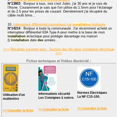
N°13803
: Bonjour à tous, moi c'est Jules, j'ai 30 ans et je suis de
l'Aisne. Couramment je sais que l'on utilise du 1.5mm pour l’éclairage
et du 2.5 pour les prises de courant. Dernièrement j'ai récupéré du
câble multi brins...
10.
Interrupteur différentiel monophasé sur
installation
triphasée
N°14214
: Bonjour à toute la communauté. J'ai récemment acheté un
interrupteur différentiel 63A Type A pour mettre à la base de mon
installation
éclectique pour protéger davantage ma maison
(L'
installation
date
des
années...
>>> Résultats suivants pour : Section des fils dans installation électrique
>>>
Fiches techniques et Vidéos électricité :
Normes Electriques
Informations sécurité
Utilisation d'un
La NF C15-100.
Les Consignes à suivre.
multimètre
>> Consulter la liste
>> Consulter la fiche
>> Consulter la fiche