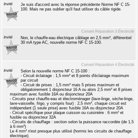
Invité
Je suis d'accord avec la réponse précédente Norme NF C 15-
100. Mais ne pas oublier qu'il faut utiliser du câble rigide.
Conseil Réparation 3 Électricité
Invité
Non, le chauffe-eau électrique câblage en 2,5 mm², différentiel
30 mA type AC, nouvelle norme NF C 15-100.
Conseil Réparation 4 Électricité
Invité
Selon la nouvelle norme NF C 15-100 :
- Circuit éclairage : 1,5 mm² et 8 points d'éclairage maximum
par circuit
- Circuit de prises : 1,5 mm² mais 5 prises maximum et
obligatoirement 1 disjoncteur 16 A ou alors 2,5 mm² et 8 prises
maximum avec fusible 16A ou disjoncteur 20A
- Circuits pour chauffe-eau et électroménager (lave-linge, sèche-linge,
lave-vaisselle, frigo, y compris four) : 2,5 mm², chaque circuit est
indépendant (1 seule prise) avec fusible 16A ou disjoncteur 20A
- Circuit spécifique pour plaque cuisson ou cuisinière : 6 mm² et
fusible ou disjoncteur 32A
- Circuits de chauffage : section selon la puissance raccordée (de 1,5
à 6 mm²)
Le 4 mm² n'est presque plus utilisé (hormis les circuits de chauffage
électrique).