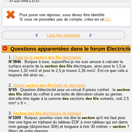
27 août 2008 à 11:12
Pour poser une réponse, vous devez être identifié.
Si vous ne possédez pas de compte, créez-en un
ICI
.
Liste des questions
Questions apparentées dans le forum Électricité
1.
Chute de la
section
des
fils
électriques
N°3846
: Bonjour à tous, aujourd'hui je me suis amusé à calculer la
surface exacte de la
section
des
fils
électriques, ainsi pour le 1,5 je
trouve 1,32 mm2 et pour le 2,5 je trouve 2,26 mm2. Est-ce que cela a
toujours été ainsi ou...
2.
choisir
section
des
fils
boite de dérivation
N°65
: Question d'électricité pour un circuit 8 prises confort : la
section
des
fils
allant du coffret à une boite de dérivation située au grenier,
doit-elle être égale à la somme
des
sections
des
fils
sortants, soit 2,5
mm² x 8 =...
3.
Section
des
fils
électriques en triphasé
N°1009
: Bonjour, pourriez-vous me dire la
section
qu'il me faut pour
tirer une ligne en triphasé du tableau EDF à mon tableau qui est dams
mon garage (disjoncteur 30A) et longueur à tirer 30 mètres =
section
?
Merci de votre réponse....