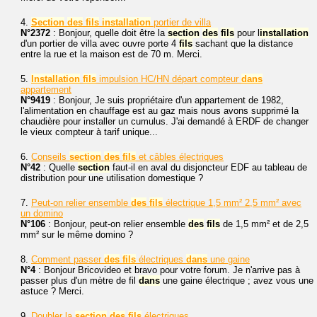
4.
Section
des
fils
installation
portier de villa
N°2372
: Bonjour, quelle doit être la
section
des
fils
pour l
installation
d'un portier de villa avec ouvre porte 4
fils
sachant que la distance
entre la rue et la maison est de 70 m. Merci.
5.
Installation
fils
impulsion HC/HN départ compteur
dans
appartement
N°9419
: Bonjour, Je suis propriétaire d'un appartement de 1982,
l'alimentation en chauffage est au gaz mais nous avons supprimé la
chaudière pour installer un cumulus. J'ai demandé à ERDF de changer
le vieux compteur à tarif unique...
6.
Conseils
section
des
fils
et câbles électriques
N°42
: Quelle
section
faut-il en aval du disjoncteur EDF au tableau de
distribution pour une utilisation domestique ?
7.
Peut-on relier ensemble
des
fils
électrique 1,5 mm² 2,5 mm² avec
un domino
N°106
: Bonjour, peut-on relier ensemble
des
fils
de 1,5 mm² et de 2,5
mm² sur le même domino ?
8.
Comment passer
des
fils
électriques
dans
une gaine
N°4
: Bonjour Bricovideo et bravo pour votre forum. Je n'arrive pas à
passer plus d'un mètre de fil
dans
une gaine électrique ; avez vous une
astuce ? Merci.
9.
Doubler la
section
des
fils
électriques