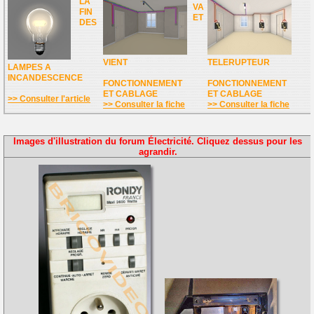
LA
VA
FIN
ET
DES
VIENT
TELERUPTEUR
LAMPES A
INCANDESCENCE
FONCTIONNEMENT
FONCTIONNEMENT
ET CABLAGE
ET CABLAGE
>> Consulter l'article
>> Consulter la fiche
>> Consulter la fiche
Images d'illustration du forum Électricité. Cliquez dessus pour les
agrandir.