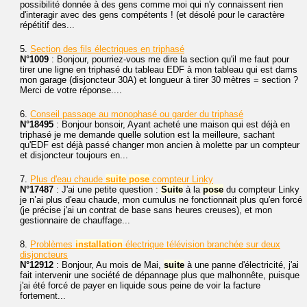
possibilité donnée à des gens comme moi qui n'y connaissent rien
d'interagir avec des gens compétents ! (et désolé pour le caractère
répétitif des...
5.
Section des fils électriques en triphasé
N°1009
: Bonjour, pourriez-vous me dire la section qu'il me faut pour
tirer une ligne en triphasé du tableau EDF à mon tableau qui est dams
mon garage (disjoncteur 30A) et longueur à tirer 30 mètres = section ?
Merci de votre réponse....
6.
Conseil passage au monophasé ou garder du triphasé
N°18495
: Bonjour bonsoir, Ayant acheté une maison qui est déjà en
triphasé je me demande quelle solution est la meilleure, sachant
qu'EDF est déjà passé changer mon ancien à molette par un compteur
et disjoncteur toujours en...
7.
Plus d'eau chaude
suite
pose
compteur Linky
N°17487
: J'ai une petite question :
Suite
à la
pose
du compteur Linky
je n’ai plus d'eau chaude, mon cumulus ne fonctionnait plus qu'en forcé
(je précise j'ai un contrat de base sans heures creuses), et mon
gestionnaire de chauffage...
8.
Problèmes
installation
électrique télévision branchée sur deux
disjoncteurs
N°12912
: Bonjour, Au mois de Mai,
suite
à une panne d'électricité, j'ai
fait intervenir une société de dépannage plus que malhonnête, puisque
j'ai été forcé de payer en liquide sous peine de voir la facture
fortement...