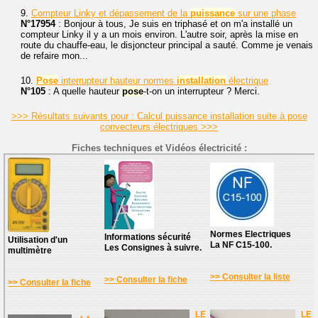
9.
Compteur Linky et dépassement de la
puissance
sur une phase
N°17954
: Bonjour à tous, Je suis en triphasé et on m'a installé un
compteur Linky il y a un mois environ. L'autre soir, après la mise en
route du chauffe-eau, le disjoncteur principal a sauté. Comme je venais
de refaire mon...
10.
Pose
interrupteur hauteur normes
installation
électrique
N°105
: A quelle hauteur
pose
-t-on un interrupteur ? Merci.
>>> Résultats suivants pour : Calcul puissance installation suite à pose
convecteurs électriques >>>
Fiches techniques et Vidéos électricité :
Normes Electriques
Informations sécurité
Utilisation d'un
La NF C15-100.
Les Consignes à suivre.
multimètre
>> Consulter la liste
>> Consulter la fiche
>> Consulter la fiche
LE
LE