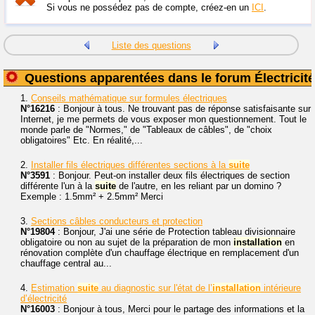
Si vous ne possédez pas de compte, créez-en un
ICI
.
Liste des questions
Questions apparentées dans le forum Électricité
1.
Conseils mathématique sur formules électriques
N°16216
: Bonjour à tous. Ne trouvant pas de réponse satisfaisante sur
Internet, je me permets de vous exposer mon questionnement. Tout le
monde parle de "Normes," de "Tableaux de câbles", de "choix
obligatoires" Etc. En réalité,...
2.
Installer fils électriques différentes sections à la
suite
N°3591
: Bonjour. Peut-on installer deux fils électriques de section
différente l'un à la
suite
de l'autre, en les reliant par un domino ?
Exemple : 1.5mm² + 2.5mm² Merci
3.
Sections câbles conducteurs et protection
N°19804
: Bonjour, J'ai une série de Protection tableau divisionnaire
obligatoire ou non au sujet de la préparation de mon
installation
en
rénovation complète d'un chauffage électrique en remplacement d'un
chauffage central au...
4.
Estimation
suite
au diagnostic sur l'état de l’
installation
intérieure
d’électricité
N°16003
: Bonjour à tous, Merci pour le partage des informations et la