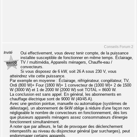
Conseils Forum 2
Invité
Oui effectivement, vous devez tenir compte, de la puissance
installée susceptible de fonctionner en même temps. Éclairage,
TV / multimédia, Appareils ménagers, Chauffe-eau /
convecteurs.
Si vous disposez de 6 kW, soit 26 A sous 230 V, vous
atteindrez vite cette puissance.
Par exemple en moyenne : Éclairage, réfrigérateur, congélateur, TV,
Ordi (800 W)+ Four (1800 W)+ 1 convecteur de (1000 W)+ 2 de 1500
W (3000 W) et 1 de 2000 W (2000 W) soit TOTAL = 8600 W.
La conclusion est sans appel. En général, les abonnements en
chauffage électrique sont de 9000 W (40/45 A).
Avec une gestion pointue, manuelle ou automatique (systèmes de
délestage), un abonnement de 6kW oblige à réduire d'une façon non
négligeable le nombre de convecteurs en fonctionnement, dès lors
que plusieurs appareils ménagers assez consommateurs d'énergie
fonctionnent simultanément.
A noter que par ailleurs, le fait de provoquer des déclenchement
intempestifs au niveau du disjoncteur général (par surcharges), peut
endommager certains appareils.