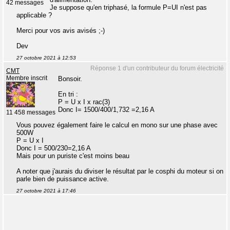
42 messages
Je suppose qu'en triphasé, la formule P=UI n'est pas
applicable ?
Merci pour vos avis avisés ;-)
Dev
27 octobre 2021 à 12:53
Réponse 1 d'un contributeur du forum électricité
CMT
Membre inscrit
Bonsoir.
En tri :
P = U x I x rac(3)
Donc I= 1500/400/1,732 =2,16 A
11 458 messages
Vous pouvez également faire le calcul en mono sur une phase avec
500W
P = U x I
Donc I = 500/230=2,16 A
Mais pour un puriste c'est moins beau
A noter que j'aurais du diviser le résultat par le cosphi du moteur si on
parle bien de puissance active.
27 octobre 2021 à 17:46