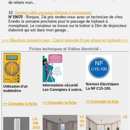
de refaire mon...
10.
Section câble passage triphasé à monophasé
N°19070
: Bonjour, J'ai pris rendez-vous avec un technicien de chez
Enedis la semaine prochaine pour le passage de triphasé à
monophasé. Le compteur se trouve sur le trottoir à 15m de disjoncteur
d'abonné qui est dans mon garage...
>>> Résultats suivants pour : Calcul intensité fil par phase en triphasé >>>
Fiches techniques et Vidéos électricité :
Normes Electriques
Informations sécurité
Utilisation d'un
La NF C15-100.
Les Consignes à suivre.
multimètre
>> Consulter la liste
>> Consulter la fiche
>> Consulter la fiche
LE
LE
LA
VA
FIN
ET
DES