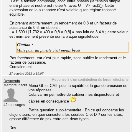
U est la tension composée, donc entre phases (la tension simple
entre phase et neutre est notée V, avec U = V× rac(3)). Cette
expression de la puissance n'est valable qu'en régime triphasé
équilibré.
En prenant arbitrairement un rendement de 0,8 et un facteur de
puissance de 0,8, on obtient :
I = 1 500 / [1,732 × 400 × 0,8 × 0,8] = pas loin de 3,4 A ; cette valeur
est normalement présente sur la plaque signalétique.
Citation :
Mais pour un puriste c'est moins beau
Pas forcément, car c'est plus rapide, sans oublier le rendement et le
facteur de puissance.
Cordialement.
27 octobre 2021 à 19:07
Réponse 3 d'un contributeur du forum électricité
Devavrata
Membre inscrit
Merci GL et CMT pour la rapidité et la grande précision de
vos réponses.
Cela va me permettre de calibrer mes disjoncteurs et
câbles en conséquence
42 messages
Petite question supplémentaire : En ce qui concerne les
disjoncteurs, en quoi consistent les courbes C et D ? sur les sites,
grosse différence de prix entre ces deux types…
Dev