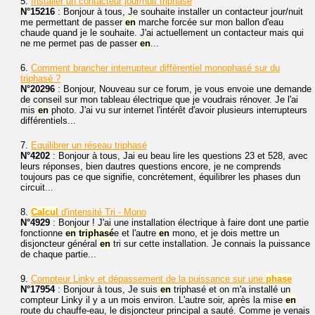
5.
Installer un contacteur jour/nuit triphasé
N°15216
: Bonjour à tous, Je souhaite installer un contacteur jour/nuit
me permettant de passer
en
marche forcée sur mon ballon d'eau
chaude quand je le souhaite. J'ai actuellement un contacteur mais qui
ne me permet pas de passer
en
...
6.
Comment brancher interrupteur différentiel monophasé sur du
triphasé ?
N°20296
: Bonjour, Nouveau sur ce forum, je vous envoie une demande
de conseil sur mon tableau électrique que je voudrais rénover. Je l'ai
mis
en
photo. J'ai vu sur internet l'intérêt d'avoir plusieurs interrupteurs
différentiels...
7.
Equilibrer un réseau triphasé
N°4202
: Bonjour à tous, Jai eu beau lire les questions 23 et 528, avec
leurs réponses, bien dautres questions encore, je ne comprends
toujours pas ce que signifie, concrètement, équilibrer les phases dun
circuit...
8.
Calcul
d'intensité Tri - Mono
N°4929
: Bonjour ! J'ai une installation électrique à faire dont une partie
fonctionne
en
triphasé
e et l'autre
en
mono, et je dois mettre un
disjoncteur général
en
tri sur cette installation. Je connais la puissance
de chaque partie...
9.
Compteur Linky et dépassement de la puissance sur une
phase
N°17954
: Bonjour à tous, Je suis
en
triphasé et on m'a installé un
compteur Linky il y a un mois environ. L'autre soir, après la mise
en
route du chauffe-eau, le disjoncteur principal a sauté. Comme je venais