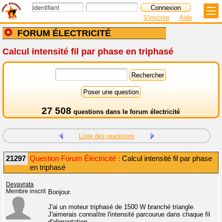
S'inscrire
Aide
FORUM ÉLECTRICITÉ
Calcul intensité fil par phase en triphasé
27 508
questions dans le
forum électricité
Liste des questions
21297
Question Forum Électricité :
Calcul intensité fil par phase
en triphasé
Devavrata
Membre inscrit
Bonjour.
J'ai un moteur triphasé de 1500 W branché triangle.
J'aimerais connaître l'intensité parcourue dans chaque fil
d'alimentation.