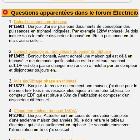
Questions apparentées dans le forum Électricité
1.
Calcul
puissance
en
triphasé
N°16601
: Bonjour, J'ai sur plusieurs documents de conception des
puissances
en
triphasé indiquées.
Par
exemple 12kW triphasé. Je dois
inclure sous le même disjoncteur triphasé
en
tête la puissance
en
tri
mais aussi celle...
2.
Conseil passage au monophasé ou garder du triphasé
N°18495
: Bonjour bonsoir, Ayant acheté une maison qui est déjà
en
triphasé je me demande quelle solution est la meilleure, sachant
qu'EDF est déjà passé changer mon ancien à molette
par
un compteur
et disjoncteur toujours
en
...
3.
Avis équilibrage
phase
en
triphasé
N°18727
: Bonjour. Je rénove entièrement une maison, j'ai donc pour le
moment tirer tous mes réseaux électriques à mon futur tableau. Le
compteur EDF qui est situé à 60m de l'habitation et composer d'un
disjoncteur différentiel...
4.
Répartition tableau triphasé 15KVA
N°23483
: Bonjour. Actuellement
en
cours de rénovation complète
d'une ancienne maison des années 80, je dois refaire le tableau
électrique qui est actuellement
en
triphasé. Je souhaite conserver
l'alimentation
en
tri et j'ai souscrit...