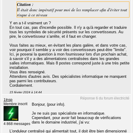
Citation :
Il était donc impératif pour moi de les remplacer afin d'éviter tout
risque à ce niveau
Y en a t-il vraiment un ?
En tout cas, pas d'incendie possible. Il n'y a qu'à regarder et traduire
tous les symboles de sécurité présents sur les convertisseurs. Au
pire, le convertisseur s’arrête, et il faut en changer.
Vous faites au mieux, en évitant les plans galère, et dans votre cas,
voir pourquoi il semble y a voir des convertisseurs peut-être "limite".
Ici, je poserai la question à mon fournisseur lors d'un prochain achat,
à savoir s'il y a des alimentations centralisées dans les grandes
salles informatiques. Mais 8 postes correspond juste à une très petite
installation.
Vous êtes renseigné.
Attendons d'autres avis. Des spécialistes informatique ne manquent
pas parmi les contributeurs.
Cordialement.
15 février 2024 à 14:44
Réponse 6 du forum électricité
1Insp
Membre inscrit
Bonjour, (pour info).
Je ne suis pas spécialiste en informatique.
Cependant, pour avoir fait beaucoup de vérifications
dans le domaine industriel, j'ai vu:
4 868 messages
L'onduleur centralisé qui alimentait tout, il doit être bien dimensionné