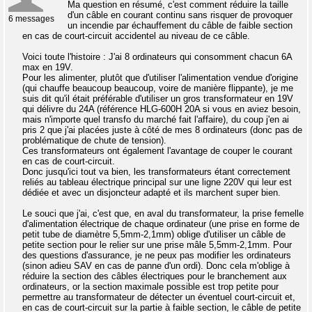
Ma question en résumé, c'est comment réduire la taille
d'un câble en courant continu sans risquer de provoquer
6 messages
un incendie par échauffement du câble de faible section
en cas de court-circuit accidentel au niveau de ce câble.
Voici toute l'histoire : J'ai 8 ordinateurs qui consomment chacun 6A
max en 19V.
Pour les alimenter, plutôt que d'utiliser l'alimentation vendue d'origine
(qui chauffe beaucoup beaucoup, voire de manière flippante), je me
suis dit qu'il était préférable d'utiliser un gros transformateur en 19V
qui délivre du 24A (référence HLG-600H 20A si vous en aviez besoin,
mais n'importe quel transfo du marché fait l'affaire), du coup j'en ai
pris 2 que j'ai placées juste à côté de mes 8 ordinateurs (donc pas de
problématique de chute de tension).
Ces transformateurs ont également l'avantage de couper le courant
en cas de court-circuit.
Donc jusqu'ici tout va bien, les transformateurs étant correctement
reliés au tableau électrique principal sur une ligne 220V qui leur est
dédiée et avec un disjoncteur adapté et ils marchent super bien.
Le souci que j'ai, c'est que, en aval du transformateur, la prise femelle
d'alimentation électrique de chaque ordinateur (une prise en forme de
petit tube de diamètre 5,5mm-2,1mm) oblige d'utiliser un câble de
petite section pour le relier sur une prise mâle 5,5mm-2,1mm. Pour
des questions d'assurance, je ne peux pas modifier les ordinateurs
(sinon adieu SAV en cas de panne d'un ordi). Donc cela m'oblige à
réduire la section des câbles électriques pour le branchement aux
ordinateurs, or la section maximale possible est trop petite pour
permettre au transformateur de détecter un éventuel court-circuit et,
en cas de court-circuit sur la partie à faible section, le câble de petite