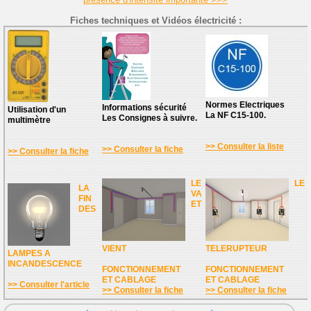
Fiches techniques et Vidéos électricité :
Normes Electriques
Informations sécurité
Utilisation d'un
La NF C15-100.
Les Consignes à suivre.
multimètre
>> Consulter la liste
>> Consulter la fiche
>> Consulter la fiche
LE
LE
LA
VA
FIN
ET
DES
VIENT
TELERUPTEUR
LAMPES A
INCANDESCENCE
FONCTIONNEMENT
FONCTIONNEMENT
ET CABLAGE
ET CABLAGE
>> Consulter l'article
>> Consulter la fiche
>> Consulter la fiche