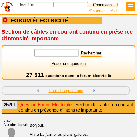
S'inscrire
Aide
FORUM ÉLECTRICITÉ
Section de câbles en courant continu en présence
d'intensité importante
27 511
questions dans le
forum électricité
Liste des questions
25201
Question Forum Électricité :
Section de câbles en courant
continu en présence d'intensité importante
tilapin
Membre inscrit
Bonjour.
Ah la la, j'aime les plans galères.