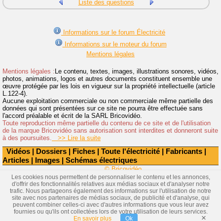
Liste des questions
Informations sur le forum Électricité
Informations sur le moteur du forum
Mentions légales
Mentions légales :
Le contenu, textes, images, illustrations sonores, vidéos,
photos, animations, logos et autres documents constituent ensemble une
œuvre protégée par les lois en vigueur sur la propriété intellectuelle (article
L.122-4).
Aucune exploitation commerciale ou non commerciale même partielle des
données qui sont présentées sur ce site ne pourra être effectuée sans
l'accord préalable et écrit de la SARL Bricovidéo.
Toute reproduction même partielle du contenu de ce site et de l'utilisation
de la marque Bricovidéo sans autorisation sont interdites et donneront suite
à des poursuites.
>> Lire la suite
Vidéos
|
Dossiers
|
Fiches
|
Toute l'électricité
|
Fabricants
|
Articles
|
Images
|
Schémas électriques
© Bricovidéo
Les cookies nous permettent de personnaliser le contenu et les annonces,
d'offrir des fonctionnalités relatives aux médias sociaux et d'analyser notre
trafic. Nous partageons également des informations sur l'utilisation de notre
site avec nos partenaires de médias sociaux, de publicité et d'analyse, qui
peuvent combiner celles-ci avec d'autres informations que vous leur avez
fournies ou qu'ils ont collectées lors de votre utilisation de leurs services.
×
En savoir plus
Ok