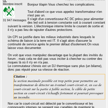
GL
Membre inscrit
Bonjour tilapin Vous cherchez les complications.
Tout d'abord ce que vous appelez transformateur n'en
n'est pas un.
Il s'agit d'un convertisseur AC DC prévu pour alimenter
31 947 messages
des led soit à tension constante soit à courant constant
suivant la version. L'électronique interne limite le courant de sortie et
il n'y a pas lieu de rajouter d'autres protections.
Un CPI se justifie dans les milieux industriels dans lesquels le
schéma de liaison à la terre est IT. Il s'agit alors d'assurer la
continuité de service après le premier défaut d'isolement.On vous
laisse vous documenter.
On voit que vous manipulez davantage que la plupart des invités du
forum ; mais cela ne doit pas vous inciter à chercher ou contrer des
risques là où il n'y en n'a pas.
Le commutateur chinois est un DJ thermique sans plus (un bilame),
donc pas réputé pour sa vitesse de réaction.
Citation :
la section maximale possible est trop petite pour permettre au
transformateur de détecter un éventuel court-circuit et, en cas de
court-circuit sur la partie à faible section, le câble de petite
section en court-circuit s'échauffe fortement et pourrait provoquer
un incendie.
Non car le court-circuit est détecté par le convertisseur et les
composants internes ne seraient pas capables de maintenir le