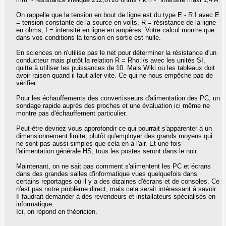
On rappelle que la tension en bout de ligne est du type E - R.I avec E
= tension constante de la source en volts, R = résistance de la ligne
en ohms, I = intensité en ligne en ampères. Votre calcul montre que
dans vos conditions la tension en sortie est nulle.
En sciences on n'utilise pas le net pour déterminer la résistance d'un
conducteur mais plutôt la relation R = Rho.l/s avec les unités SI,
quitte à utiliser les puissances de 10. Mais Wiki ou les tableaux doit
avoir raison quand il faut aller vite. Ce qui ne nous empêche pas de
vérifier.
Pour les échauffements des convertisseurs d'alimentation des PC, un
sondage rapide auprès des proches et une évaluation ici même ne
montre pas d'échauffement particulier.
Peut-être devriez vous approfondir ce qui pourrait s'apparenter à un
dimensionnement limite, plutôt qu'employer des grands moyens qui
ne sont pas aussi simples que cela en a l'air. Et une fois
l'alimentation générale HS, tous les postes seront dans le noir.
Maintenant, on ne sait pas comment s'alimentent les PC et écrans
dans des grandes salles d'informatique vues quelquefois dans
certains reportages où il y a des dizaines d'écrans et de consoles. Ce
n'est pas notre problème direct, mais cela serait intéressant à savoir.
Il faudrait demander à des revendeurs et installateurs spécialisés en
informatique.
Ici, on répond en théoricien.