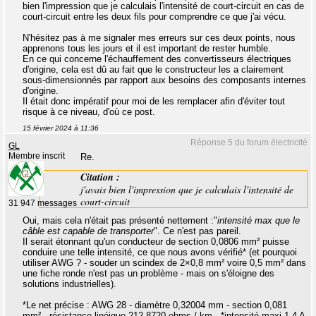
bien l'impression que je calculais l'intensité de court-circuit en cas de
court-circuit entre les deux fils pour comprendre ce que j'ai vécu.
N'hésitez pas à me signaler mes erreurs sur ces deux points, nous
apprenons tous les jours et il est important de rester humble.
En ce qui concerne l'échauffement des convertisseurs électriques
d'origine, cela est dû au fait que le constructeur les a clairement
sous-dimensionnés par rapport aux besoins des composants internes
d'origine.
Il était donc impératif pour moi de les remplacer afin d'éviter tout
risque à ce niveau, d'où ce post.
15 février 2024 à 11:36
Réponse 5 du forum électricité
GL
Membre inscrit
Re.
Citation :
j'avais bien l'impression que je calculais l'intensité de
court-circuit
31 947 messages
Oui, mais cela n'était pas présenté nettement :"
intensité max que le
câble est capable de transporter
". Ce n'est pas pareil.
Il serait étonnant qu'un conducteur de section 0,0806 mm² puisse
conduire une telle intensité, ce que nous avons vérifié* (et pourquoi
utiliser AWG ? - souder un scindex de 2×0,8 mm² voire 0,5 mm² dans
une fiche ronde n'est pas un problème - mais on s'éloigne des
solutions industrielles).
*Le net précise : AWG 28 - diamètre 0,32004 mm - section 0,081
mm² - résistance linéique 212,8720 ohms / km - *intensité maxi 1,4 A