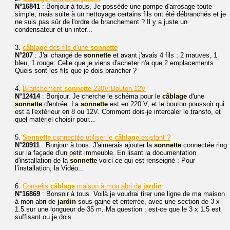
N°16841
: Bonjour à tous, Je possède une pompe d'arrosage toute
simple, mais suite à un nettoyage certains fils ont été débranchés et je
ne suis pas sûr de l'ordre de branchement ? Il y a juste un
condensateur et un inter...
3.
câblage
des fils d'une
sonnette
N°207
: J'ai changé de
sonnette
et avant j'avais 4 fils : 2 mauves, 1
bleu, 1 rouge. Celle que je viens d'acheter n'a que 2 emplacements.
Quels sont les fils que je dois brancher ?
4.
Branchement
sonnette
220V Bouton 12V
N°12414
: Bonjour. Je cherche le schéma pour le
câblage
d'une
sonnette
d'entrée. La
sonnette
est en 220 V, et le bouton poussoir qui
est à l'extérieur en 8 ou 12V. Comment dois-je intercaler le transfo, et
quel matériel choisir pour...
5.
Sonnette
connectée utiliser le
câblage
existant ?
N°20911
: Bonjour à tous. J'aimerais ajouter la
sonnette
connectée ring
sur la façade d'un petit immeuble. En lisant la documentation
d'installation de la
sonnette
voici ce qui est renseigné : Pour
l’installation, la Vidéo...
6.
Conseils
câblage
maison à mon abri de
jardin
N°16869
: Bonsoir à tous. Voilà je voudrai tirer une ligne de ma maison
à mon abri de
jardin
sous gaine et enterrée, avec une section de 3 x
1.5 sur une longueur de 35 m. Ma question : est-ce que le 3 x 1.5 est
suffisant ou je dois...