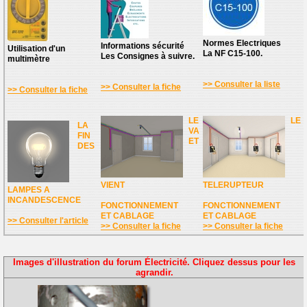
Normes Electriques
Informations sécurité
Utilisation d'un
La NF C15-100.
Les Consignes à suivre.
multimètre
>> Consulter la liste
>> Consulter la fiche
>> Consulter la fiche
LE
LE
LA
VA
FIN
ET
DES
VIENT
TELERUPTEUR
LAMPES A
INCANDESCENCE
FONCTIONNEMENT
FONCTIONNEMENT
ET CABLAGE
ET CABLAGE
>> Consulter l'article
>> Consulter la fiche
>> Consulter la fiche
Images d'illustration du forum Électricité. Cliquez dessus pour les
agrandir.