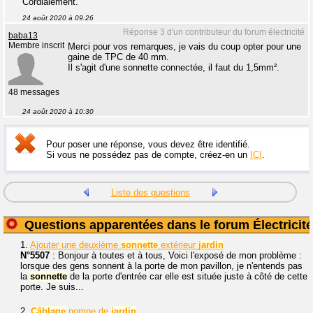
Cordialement.
24 août 2020 à 09:26
Réponse 3 d'un contributeur du forum électricité
baba13
Membre inscrit
Merci pour vos remarques, je vais du coup opter pour une
gaine de TPC de 40 mm.
Il s'agit d'une sonnette connectée, il faut du 1,5mm².
48 messages
24 août 2020 à 10:30
Pour poser une réponse, vous devez être identifié.
Si vous ne possédez pas de compte, créez-en un
ICI
.
Liste des questions
Questions apparentées dans le forum Électricité
1.
Ajouter une deuxième
sonnette
extérieur
jardin
N°5507
: Bonjour à toutes et à tous, Voici l'exposé de mon problème :
lorsque des gens sonnent à la porte de mon pavillon, je n'entends pas
la
sonnette
de la porte d'entrée car elle est située juste à côté de cette
porte. Je suis...
2.
Câblage
pompe de
jardin