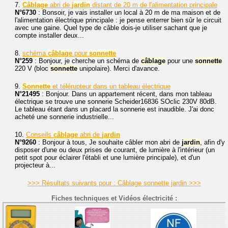
7.
Câblage
abri de
jardin
distant de 20 m de l'alimentation principale
N°6730
: Bonsoir, je vais installer un local à 20 m de ma maison et de
l'alimentation électrique principale : je pense enterrer bien sûr le circuit
avec une gaine. Quel type de câble dois-je utiliser sachant que je
compte installer deux...
8.
schéma
câblage
pour
sonnette
N°259
: Bonjour, je cherche un schéma de
câblage
pour une
sonnette
220 V (bloc
sonnette
unipolaire). Merci d'avance.
9.
Sonnette
et télérupteur dans un tableau électrique
N°21495
: Bonjour. Dans un appartement récent, dans mon tableau
électrique se trouve une sonnerie Scheider16836 SOclic 230V 80dB.
Le tableau étant dans un placard la sonnerie est inaudible. J'ai donc
acheté une sonnerie industrielle...
10.
Conseils
câblage
abri de
jardin
N°9260
: Bonjour à tous, Je souhaite câbler mon abri de
jardin
, afin d'y
disposer d'une ou deux prises de courant, de lumière à l'intérieur (un
petit spot pour éclairer l'établi et une lumière principale), et d'un
projecteur à...
>>> Résultats suivants pour : Câblage sonnette jardin >>>
Fiches techniques et Vidéos électricité :