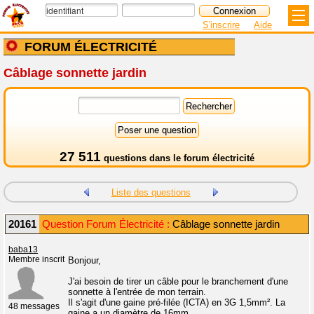
S'inscrire
Aide
FORUM ÉLECTRICITÉ
Câblage sonnette jardin
27 511
questions dans le
forum électricité
Liste des questions
20161
Question Forum Électricité :
Câblage sonnette jardin
baba13
Membre inscrit
Bonjour,
J'ai besoin de tirer un câble pour le branchement d'une
sonnette à l'entrée de mon terrain.
Il s'agit d'une gaine pré-filée (ICTA) en 3G 1,5mm². La
48 messages
gaine a un diamètre de 16mm.