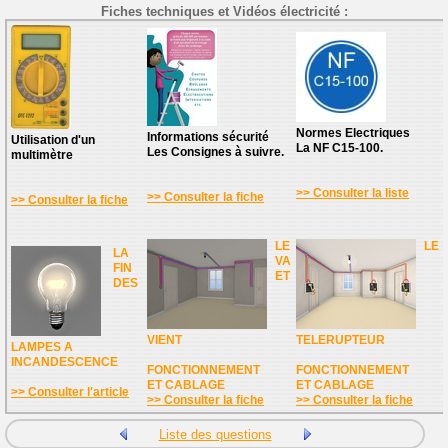
Fiches techniques et Vidéos électricité :
Normes Electriques
Informations sécurité
Utilisation d'un
La NF C15-100.
Les Consignes à suivre.
multimètre
>> Consulter la liste
>> Consulter la fiche
>> Consulter la fiche
LE
LE
LA
VA
FIN
ET
DES
VIENT
TELERUPTEUR
LAMPES A
INCANDESCENCE
FONCTIONNEMENT
FONCTIONNEMENT
ET CABLAGE
ET CABLAGE
>> Consulter l'article
>> Consulter la fiche
>> Consulter la fiche
Liste des questions