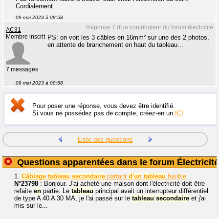
Cordialement.
09 mai 2023 à 08:58
Réponse 7 d'un contributeur du forum électricité
AC31
Membre inscrit
PS: on voit les 3 câbles en 16mm² sur une des 2 photos,
en attente de branchement en haut du tableau...
7 messages
09 mai 2023 à 08:58
Pour poser une réponse, vous devez être identifié.
Si vous ne possédez pas de compte, créez-en un
ICI
.
Liste des questions
Questions apparentées dans le forum Électricité
1.
Câblage
tableau
secondaire
partant
d'un
tableau
fusible
N°23798
: Bonjour. J'ai acheté une maison dont l'électricité doit être
refaite
en
partie. Le
tableau
principal avait un interrupteur différentiel
de type A 40 A 30 MA, je l'ai passé sur le
tableau
secondaire
et j'ai
mis sur le...