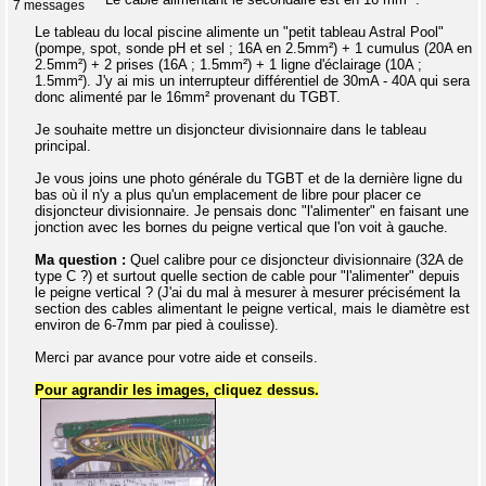
7 messages
Le tableau du local piscine alimente un "petit tableau Astral Pool"
(pompe, spot, sonde pH et sel ; 16A en 2.5mm²) + 1 cumulus (20A en
2.5mm²) + 2 prises (16A ; 1.5mm²) + 1 ligne d'éclairage (10A ;
1.5mm²). J'y ai mis un interrupteur différentiel de 30mA - 40A qui sera
donc alimenté par le 16mm² provenant du TGBT.
Je souhaite mettre un disjoncteur divisionnaire dans le tableau
principal.
Je vous joins une photo générale du TGBT et de la dernière ligne du
bas où il n'y a plus qu'un emplacement de libre pour placer ce
disjoncteur divisionnaire. Je pensais donc "l'alimenter" en faisant une
jonction avec les bornes du peigne vertical que l'on voit à gauche.
Ma question :
Quel calibre pour ce disjoncteur divisionnaire (32A de
type C ?) et surtout quelle section de cable pour "l'alimenter" depuis
le peigne vertical ? (J'ai du mal à mesurer à mesurer précisément la
section des cables alimentant le peigne vertical, mais le diamètre est
environ de 6-7mm par pied à coulisse).
Merci par avance pour votre aide et conseils.
Pour agrandir les images, cliquez dessus.