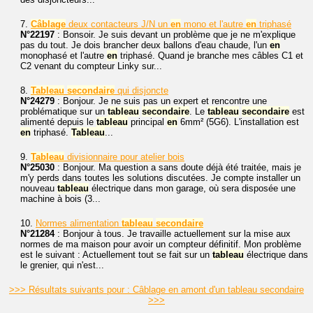
7.
Câblage
deux contacteurs J/N un
en
mono et l'autre
en
triphasé
N°22197
: Bonsoir. Je suis devant un problème que je ne m'explique
pas du tout. Je dois brancher deux ballons d'eau chaude, l'un
en
monophasé et l'autre
en
triphasé. Quand je branche mes câbles C1 et
C2 venant du compteur Linky sur...
8.
Tableau
secondaire
qui disjoncte
N°24279
: Bonjour. Je ne suis pas un expert et rencontre une
problématique sur un
tableau
secondaire
. Le
tableau
secondaire
est
alimenté depuis le
tableau
principal
en
6mm² (5G6). L'installation est
en
triphasé.
Tableau
...
9.
Tableau
divisionnaire pour atelier bois
N°25030
: Bonjour. Ma question a sans doute déjà été traitée, mais je
m'y perds dans toutes les solutions discutées. Je compte installer un
nouveau
tableau
électrique dans mon garage, où sera disposée une
machine à bois (3...
10.
Normes alimentation
tableau
secondaire
N°21284
: Bonjour à tous. Je travaille actuellement sur la mise aux
normes de ma maison pour avoir un compteur définitif. Mon problème
est le suivant : Actuellement tout se fait sur un
tableau
électrique dans
le grenier, qui n'est...
>>> Résultats suivants pour : Câblage en amont d'un tableau secondaire
>>>