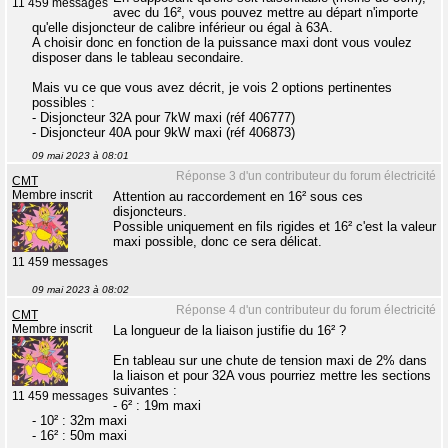
11 459 messages
avec du 16², vous pouvez mettre au départ n'importe
qu'elle disjoncteur de calibre inférieur ou égal à 63A.
A choisir donc en fonction de la puissance maxi dont vous voulez
disposer dans le tableau secondaire.
Mais vu ce que vous avez décrit, je vois 2 options pertinentes
possibles :
- Disjoncteur 32A pour 7kW maxi (réf 406777)
- Disjoncteur 40A pour 9kW maxi (réf 406873)
09 mai 2023 à 08:01
Réponse 3 d'un contributeur du forum électricité
CMT
Membre inscrit
Attention au raccordement en 16² sous ces
disjoncteurs.
Possible uniquement en fils rigides et 16² c'est la valeur
maxi possible, donc ce sera délicat.
11 459 messages
09 mai 2023 à 08:02
Réponse 4 d'un contributeur du forum électricité
CMT
Membre inscrit
La longueur de la liaison justifie du 16² ?
En tableau sur une chute de tension maxi de 2% dans
la liaison et pour 32A vous pourriez mettre les sections
suivantes :
11 459 messages
- 6² : 19m maxi
- 10² : 32m maxi
- 16² : 50m maxi