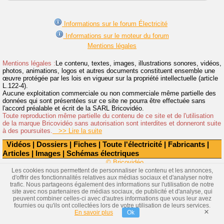
Informations sur le forum Électricité
Informations sur le moteur du forum
Mentions légales
Mentions légales :
Le contenu, textes, images, illustrations sonores, vidéos,
photos, animations, logos et autres documents constituent ensemble une
œuvre protégée par les lois en vigueur sur la propriété intellectuelle (article
L.122-4).
Aucune exploitation commerciale ou non commerciale même partielle des
données qui sont présentées sur ce site ne pourra être effectuée sans
l'accord préalable et écrit de la SARL Bricovidéo.
Toute reproduction même partielle du contenu de ce site et de l'utilisation
de la marque Bricovidéo sans autorisation sont interdites et donneront suite
à des poursuites.
>> Lire la suite
Vidéos
|
Dossiers
|
Fiches
|
Toute l'électricité
|
Fabricants
|
Articles
|
Images
|
Schémas électriques
© Bricovidéo
Les cookies nous permettent de personnaliser le contenu et les annonces,
d'offrir des fonctionnalités relatives aux médias sociaux et d'analyser notre
trafic. Nous partageons également des informations sur l'utilisation de notre
site avec nos partenaires de médias sociaux, de publicité et d'analyse, qui
peuvent combiner celles-ci avec d'autres informations que vous leur avez
fournies ou qu'ils ont collectées lors de votre utilisation de leurs services.
×
En savoir plus
Ok