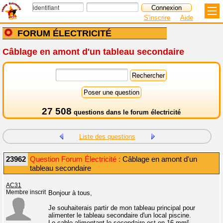
S'inscrire
Aide
FORUM ÉLECTRICITÉ
Câblage en amont d'un tableau secondaire
27 508
questions dans le
forum électricité
Liste des questions
23962
Question Forum Électricité :
Câblage en amont d'un
tableau secondaire
AC31
Membre inscrit
Bonjour à tous,
Je souhaiterais partir de mon tableau principal pour
alimenter le tableau secondaire d'un local piscine.
Le cable alimentant le secondaire est en 16 mm² .