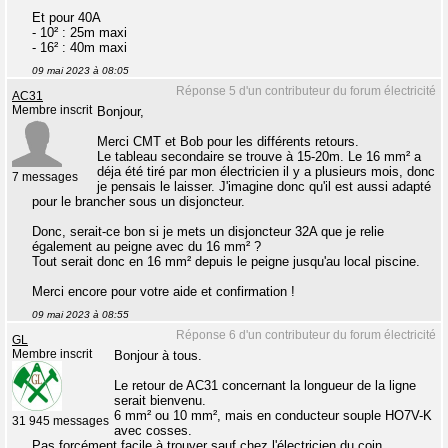
Et pour 40A
- 10² : 25m maxi
- 16² : 40m maxi
09 mai 2023 à 08:05
Réponse 5 d'un contributeur du forum électricité
AC31
Membre inscrit
Bonjour,
Merci CMT et Bob pour les différents retours.
Le tableau secondaire se trouve à 15-20m. Le 16 mm² a
déja été tiré par mon électricien il y a plusieurs mois, donc
7 messages
je pensais le laisser. J'imagine donc qu'il est aussi adapté
pour le brancher sous un disjoncteur.
Donc, serait-ce bon si je mets un disjoncteur 32A que je relie
également au peigne avec du 16 mm² ?
Tout serait donc en 16 mm² depuis le peigne jusqu'au local piscine.
Merci encore pour votre aide et confirmation !
09 mai 2023 à 08:55
Réponse 6 d'un contributeur du forum électricité
GL
Membre inscrit
Bonjour à tous.
Le retour de AC31 concernant la longueur de la ligne
serait bienvenu.
6 mm² ou 10 mm², mais en conducteur souple HO7V-K
31 945 messages
avec cosses.
Pas forcément facile à trouver sauf chez l'électricien du coin.