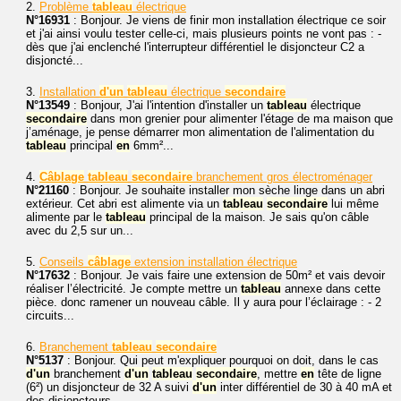
2.
Problème
tableau
électrique
N°16931
: Bonjour. Je viens de finir mon installation électrique ce soir
et j'ai ainsi voulu tester celle-ci, mais plusieurs points ne vont pas : -
dès que j'ai enclenché l'interrupteur différentiel le disjoncteur C2 a
disjoncté...
3.
Installation
d'un
tableau
électrique
secondaire
N°13549
: Bonjour, J'ai l'intention d'installer un
tableau
électrique
secondaire
dans mon grenier pour alimenter l'étage de ma maison que
j’aménage, je pense démarrer mon alimentation de l'alimentation du
tableau
principal
en
6mm²...
4.
Câblage
tableau
secondaire
branchement gros électroménager
N°21160
: Bonjour. Je souhaite installer mon sèche linge dans un abri
extérieur. Cet abri est alimente via un
tableau
secondaire
lui même
alimente par le
tableau
principal de la maison. Je sais qu'on câble
avec du 2,5 sur un...
5.
Conseils
câblage
extension installation électrique
N°17632
: Bonjour. Je vais faire une extension de 50m² et vais devoir
réaliser l’électricité. Je compte mettre un
tableau
annexe dans cette
pièce. donc ramener un nouveau câble. Il y aura pour l’éclairage : - 2
circuits...
6.
Branchement
tableau
secondaire
N°5137
: Bonjour. Qui peut m'expliquer pourquoi on doit, dans le cas
d'un
branchement
d'un
tableau
secondaire
, mettre
en
tête de ligne
(6²) un disjoncteur de 32 A suivi
d'un
inter différentiel de 30 à 40 mA et
des disjoncteurs...