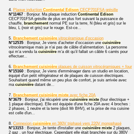
4.
Plaque induction
Continental
Edison
CECP701FSA grésille
N°11467
: Bonjour. Ma plaque induction
Continental
Edison
CECP701FSA grésille de plus en plus fort suivant la puissance de
chauffe,
branchement
normal PE sur la terre, N (bleu et gris) sur le
bleu, L (noir et gris) sur le rouge. Est-ce...
5.
Branchement
cuisinière
vitrocéramique d’occasion
N°12535
: Bonjour, Je viens d’acheter d’occasion une
cuisinière
vitrocéramique mais je n’ai pas de câble d’alimentation. La personne
qui m’a vendu la
cuisinière
m’a dit qu’il fallait un câble 6 carrés pour
effectuer...
6.
Branchement
cuisinière
plaques de cuisson vitrocéramiques + four
N°15160
: Bonjour, Je viens d'emménager dans un studio en location,
équipé d'un petit réfrigérateur et de plaques de cuisson électriques.
Souhaitant quand même un peu plus de confort, je suis arrivée avec
ma
cuisinière
datant de...
7.
Branchement
cuisinière
mixte
avec fiche 20A
N°3679
: Bonjour, j'ai récupéré une
cuisinière
mixte
(four électrique +
1 plaque électrique). Elle est équipée d'une fiche 20A avec 4 broches :
2 phases, 1 neutre et la terre (dixit Mr BHV), et la prise de ma cuisine
est celle d'un...
8.
Connexion
cuisinière
en 380V triphasé vers 220V monophasé
N°13153
: Bonjour, Je tente d'installer une
cuisinière
mixte
2 plaques,
2 gaz , un four électrique. Cependant elle était branchée sur du 380V