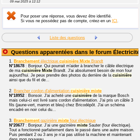
09 mai 2025 à 12:12
Pour poser une réponse, vous devez être identifié.
Si vous ne possédez pas de compte, créez-en un
ICI
.
Liste des questions
Questions apparentées dans le forum Électricité
1.
Branchement
électrique
cuisinière
Mixte
Brandt
N°18678
: Bonjour. Qui pourrait m'aider à brancher le câble électrique
de ma
cuisinière
Mixte
Brandt. J'ai absolument besoin de mon four
aujourd'hui. Je peux prendre des photos du derrière de la
cuisinière
ainsi que du fil et de...
2.
Brancher cordon d'alimentation
cuisinière
mixte
N°18952
: Bonsoir. J'ai acheté une
cuisinière
de la marque Bosch
mais celui-ci est livré sans cordon d'alimentation. J'ai pris un câble 3
fils (jaune-vert, marron et bleu) chez Bricodépôt. J'ai un schéma
encadré en noir celui du...
3.
Branchement
gazinière
mixte
four électrique
N°20677
: Bonjour. J’ai une gazinière
mixte
Sauter (four électrique).
Tout a fonctionné parfaitement dans le passé dans une autre maison.
Puis pendant 2 ou 3 ans je n’ai pas utilisé la machine et maintenant
dans mon nouveau...