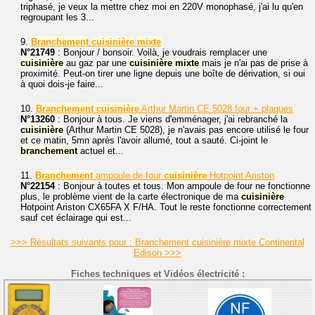
triphasé, je veux la mettre chez moi en 220V monophasé, j'ai lu qu'en
regroupant les 3...
9.
Branchement
cuisinière
mixte
N°21749
: Bonjour / bonsoir. Voilà, je voudrais remplacer une
cuisinière
au gaz par une
cuisinière
mixte
mais je n'ai pas de prise à
proximité. Peut-on tirer une ligne depuis une boîte de dérivation, si oui
à quoi dois-je faire...
10.
Branchement
cuisinière
Arthur Martin CE 5028 four + plaques
N°13260
: Bonjour à tous. Je viens d'emménager, j'ai rebranché la
cuisinière
(Arthur Martin CE 5028), je n'avais pas encore utilisé le four
et ce matin, 5mn après l'avoir allumé, tout a sauté. Ci-joint le
branchement
actuel et...
11.
Branchement
ampoule de four
cuisinière
Hotpoint Ariston
N°22154
: Bonjour à toutes et tous. Mon ampoule de four ne fonctionne
plus, le problème vient de la carte électronique de ma
cuisinière
Hotpoint Ariston CX65FA X F/HA. Tout le reste fonctionne correctement
sauf cet éclairage qui est...
>>> Résultats suivants pour : Branchement cuisinière mixte Continental
Edison >>>
Fiches techniques et Vidéos électricité :