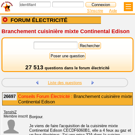
S'inscrire
Aide
FORUM ÉLECTRICITÉ
Branchement cuisinière mixte Continental Edison
27 513
questions dans le
forum électricité
Liste des questions
26697
Conseils Forum Électricité :
Branchement cuisinière mixte
Continental Edison
TenshiZ
Membre inscrit
Bonjour.
Je viens de faire l'acquisition de la cuisinière mixte
Continental Edison CECDF6060B1, elle a 4 feux au gaz et
un four électrique. J'ai une prise 32A dans la cuisine.