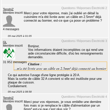
Questions / Réponses Électricité 2
TenshiZ
Membre inscrit
Merci pour votre réponse, mais j'ai oublié un détail la
cuisinière m'a été livrée avec un câble en 2.5mm² déjà
connecté au bornier, est-ce que ça pose un problème ?
4 messages
09 mai 2025 à 01:05
Questions / Réponses Électricité 3
GL
Membre inscrit
Bonjour,
Vos informations étaient incomplètes ce qui rend une
aide circonstanciée difficile, d'où les renseignements
demandés.
31 952 messages
Citation :
...m'a été livrée avec un câble en 2.5mm² déjà connecté au bornier
Ce qui autorise l'usage d'une ligne protégée à 20 A.
Mais la sortie de câble 32 A convient si elle est inutilisée pour une
plaque de cuisson.
Cordialement.
09 mai 2025 à 08:58
Questions / Réponses Électricité 4
TenshiZ
Membre inscrit
Merci pour vos réponses, je vous embête une dernière
fois mais si je remplace le câble d'alimentation par un
6mm² est-ce que c'est plus sûr ?