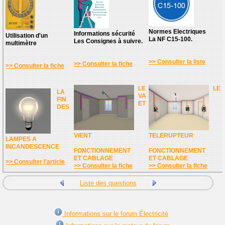
Normes Electriques
Informations sécurité
Utilisation d'un
La NF C15-100.
Les Consignes à suivre.
multimètre
>> Consulter la liste
>> Consulter la fiche
>> Consulter la fiche
LE
LE
LA
VA
FIN
ET
DES
VIENT
TELERUPTEUR
LAMPES A
INCANDESCENCE
FONCTIONNEMENT
FONCTIONNEMENT
ET CABLAGE
ET CABLAGE
>> Consulter l'article
>> Consulter la fiche
>> Consulter la fiche
Liste des questions
Informations sur le forum Électricité