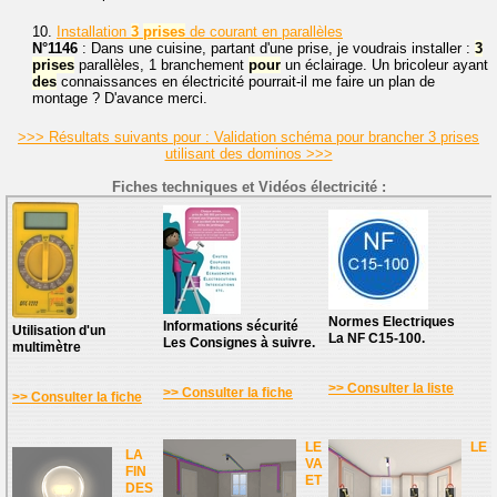
10.
Installation
3
prises
de courant en parallèles
N°1146
: Dans une cuisine, partant d'une prise, je voudrais installer :
3
prises
parallèles, 1 branchement
pour
un éclairage. Un bricoleur ayant
des
connaissances en électricité pourrait-il me faire un plan de
montage ? D'avance merci.
>>> Résultats suivants pour : Validation schéma pour brancher 3 prises
utilisant des dominos >>>
Fiches techniques et Vidéos électricité :
Normes Electriques
Informations sécurité
Utilisation d'un
La NF C15-100.
Les Consignes à suivre.
multimètre
>> Consulter la liste
>> Consulter la fiche
>> Consulter la fiche
LE
LE
LA
VA
FIN
ET
DES