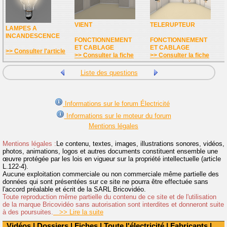
VIENT
TELERUPTEUR
LAMPES A
INCANDESCENCE
FONCTIONNEMENT
FONCTIONNEMENT
ET CABLAGE
ET CABLAGE
>> Consulter l'article
>> Consulter la fiche
>> Consulter la fiche
Liste des questions
Informations sur le forum Électricité
Informations sur le moteur du forum
Mentions légales
Mentions légales :
Le contenu, textes, images, illustrations sonores, vidéos,
photos, animations, logos et autres documents constituent ensemble une
œuvre protégée par les lois en vigueur sur la propriété intellectuelle (article
L.122-4).
Aucune exploitation commerciale ou non commerciale même partielle des
données qui sont présentées sur ce site ne pourra être effectuée sans
l'accord préalable et écrit de la SARL Bricovidéo.
Toute reproduction même partielle du contenu de ce site et de l'utilisation
de la marque Bricovidéo sans autorisation sont interdites et donneront suite
à des poursuites.
>> Lire la suite
Vidéos
|
Dossiers
|
Fiches
|
Toute l'électricité
|
Fabricants
|