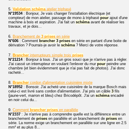
5.
Validation
schéma
atelier triphasé
N°19534
: Bonjour, Je vais changer l'installation électrique (et
compteur) de mon atelier, passage de mono à triphasé
pour
ajout d'une
machine à bois et aspiration. J'ai fait un
schéma
avant de réaliser les
travaux, et je dois...
6.
Branchement de
3
prises
en série
N°606
: Comment
brancher
3
prises
en série en partant d'une boite de
dérivation ? Pourrais-je avoir le
schéma
? Merci de votre réponse.
7.
Brancher
interrupteurs simple trois
prises
N°21214
: Bonjour à tous. J'ai un gros souci que je n'arrive pas à régler.
J'ai cassé un interrupteur en voulant l'enlever du mur
pour
peindre une
chambre (et bien évidemment que je n'ai pas fait de photos). J'ai donc
racheté...
8.
Brancher
cordon d'alimentation cuisinière mixte
N°18952
: Bonsoir. J'ai acheté une cuisinière de la marque Bosch mais
celui-ci est livré sans cordon d'alimentation. J'ai pris un câble
3
fils
(jaune-vert, marron et bleu) chez Bricodépôt. J'ai un
schéma
encadré
en noir celui du...
9.
Comment
brancher
prises
en parallèle
N°2337
: Je n'arrive pas à comprendre quelle est la différence entre un
branchement de
prises
en parallèle et un branchement de
prises
en
série. La norme exige un branchement en parallèle sur une ligne en 2.5
mm² et au plus 8...