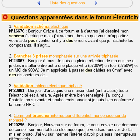
Liste des questions
Questions apparentées dans le forum Électricité
1.
Validation
schéma
électrique
N°16676
: Bonjour Grâce à ce forum et à d'autres j'ai dessiné mon
schéma
électrique mais j'ai vraiment besoin que vous m'apportiez
votre aide
pour
vérifier si il y a
des
erreurs avant que je n'achète les
composants. Il s'agit...
2.
Brancher
3
prises
monophasée sur une arrivée triphasée
N°24667
: Bonjour à tous. Je suis en pleine réfection de ma cuisine et
je dois installer entre autre une plaque vitro (5700W) un four (3750W) et
un MO de 900W. Je m’apprêtais à passer
des
câbles en 6mm² avec
des
disjoncteurs de...
3.
Validation
tableau électrique triphasé
N°23881
: Bonjour. J'ai acquis une maison dont (entre autre) toute
l'électricité est à refaire. Après m'être bien renseigné, j'ai conçu
l'installation suivante et souhaiterais savoir si je suis bien conforme à
la norme NF C...
4.
Comment
brancher
interrupteur différentiel monophasé sur du
triphasé ?
N°20296
: Bonjour, Nouveau sur ce forum, je vous envoie une demande
de conseil sur mon tableau électrique que je voudrais rénover. Je l'ai
mis en photo. J'ai vu sur internet l'intérêt d'avoir plusieurs interrupteurs
différentiels...