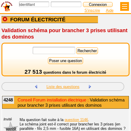
S'inscrire
Aide
FORUM ÉLECTRICITÉ
Validation schéma pour brancher 3 prises utilisant
des dominos
27 513
questions dans le
forum électricité
Liste des questions
4248
Conseil Forum installation électrique :
Validation schéma
pour brancher 3 prises utilisant des dominos
Invité
Ma question fait suite à la
question 1146
.
Le schéma joint est-il correct pour brancher les 3 prises (en
parallèle - fils 2,5 mm - fusible 16A) en utilisant des dominos ?