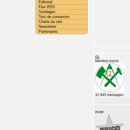
Editorial
Flux RSS
Sondages
Test de connexion
Charte du site
Newsletter
Partenaires
GL
Membre inscrit
31 945 messages
Invité