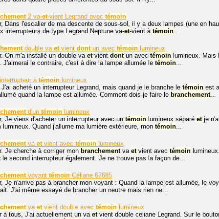
nchement
2 va-
et
-vient Legrand avec
témoin
r, Dans l'escalier de ma descente de sous-sol, il y a deux lampes (une en ha
ux interrupteurs de type Legrand Neptune va-
et
-vient à
témoin
...
chement
double va
et
vient
dont
un avec
témoin
lumineux
r. On m'a installé un double va
et
vient
dont
un avec
témoin
lumineux. Mais l
. J'aimerai le contraire, c'est à dire la lampe allumée le
témoin
...
interrupteur à
témoin
lumineux
 J'ai acheté un interrupteur Legrand, mais quand je le branche le
témoin
est a
t allumé quand la lampe est allumée. Comment dois-je faire le
branchement
...
nchement
d'un
témoin
lumineux
, Je viens d'acheter un interrupteur avec un
témoin
lumineux séparé
et
je n'a
n
lumineux. Quand j'allume ma lumière extérieure, mon
témoin
...
nchement
va
et
vient avec
témoin
lumineux
r. Je cherche à corriger mon
branchement
va
et
vient avec
témoin
lumineux. 
t
le second interrupteur également. Je ne trouve pas la façon de...
nchement
voyant
témoin
Céliane 67685
, Je n'arrive pas à brancher mon voyant : Quand la lampe est allumée, le voy
 fait. J'ai même essayé de brancher un neutre mais rien ne...
nchement
va
et
vient double avec
témoin
lumineux
 à tous, J'ai actuellement un va
et
vient double celiane Legrand. Sur le bout