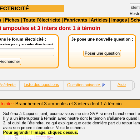
ECTRICITÉ
Reste
s
|
Fiches
|
Toute l'électricité
|
Fabricants
|
Articles
|
Images
|
Sch
ampoules et 3 inters dont 1 à témoin
ns le forum électricité :
Je pose une nouvelle question :
question pour y accéder directement
Liste des questions
Aide
écédente
Question suivante
ricite :
Branchement 3 ampoules et 3 inters dont 1 à témoin
Schéma à l'appui ci-joint, pourriez-vous me dire SVP si mon branchement e
Il y a un interrupteur à témoin avec neutre dont le témoin s'allumera quand
2, si oubli de l'éteindre, ce qui explique que cette dernière part du retour
avec son propre interrupteur. Voici le schéma :
Pour agrandir l'image, cliquez dessus.