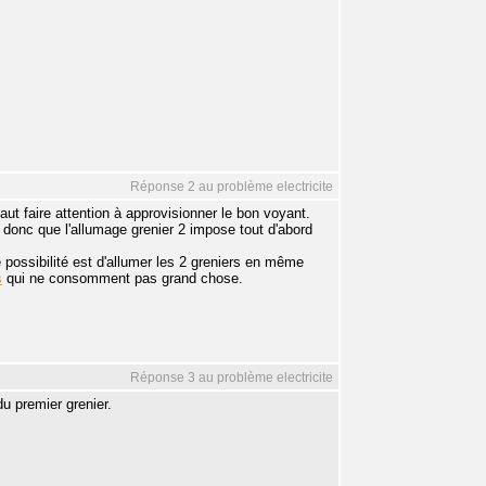
Réponse 2 au problème electricite
aut faire attention à approvisionner le bon voyant.
1, donc que l'allumage grenier 2 impose tout d'abord
possibilité est d'allumer les 2 greniers en même
s
qui ne consomment pas grand chose.
Réponse 3 au problème electricite
du premier grenier.