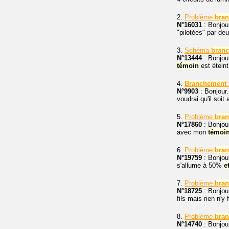
2.
Problème
bra
N°16031
: Bonjou
"pilotées" par de
3.
Schéma
bran
N°13444
: Bonjou
témoin
est éteint
4.
Branchement
N°9903
: Bonjour.
voudrai qu'il soi
5.
Problème
bra
N°17860
: Bonjour
avec mon
témoi
6.
Problème
bra
N°19759
: Bonjou
s'allume à 50%
e
7.
Problème
bra
N°18725
: Bonjour
fils mais rien n'y
8.
Problème
bra
N°14740
: Bonjour