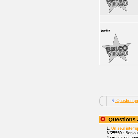
Invité
Question pr
Questions 
1.
Un seul interr
N°25550
: Bonjour
4 circuits de lumi