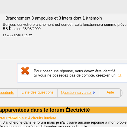
Branchement 3 ampoules et 3 inters dont 1 à témoin
Bonjour, oui votre branchement est correct, cela fonctionnera comme prévu.
BB l'ancien 23/08/2009
23 août 2009 à 10:27
Pour poser une réponse, vous devez être identifié.
Si vous ne possédez pas de compte, créez-en un
ICI
.
Liste des questions
Aide
écédente
Question suivante
apparentées dans le forum Électricité
upteur
témoin
sur 4 circuits lumière
. J'ai cherché dans le forum mais je n'ai trouvé aucune réponse à mon problèm
ères dans quatre pièces différentes au sous-sol. Il n'y...