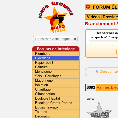
FORUM ÉL
Vidéos
|
Dossier
Branchement 3 
Rechercher da
ou taper le n° d'une 
Choisissez votre langue
Forums de bricolage
Plomberie
Électricité
Papier peint
Peinture
Menuiserie
Question pr
Sols . Carrelages
Maçonnerie
Isolation
6093
Pannes Elect
Chauffage
Climatisation
Écologie Habitat
Invité
Bricolage Créatif Photos
Litiges Travaux
Toitures
Décoration