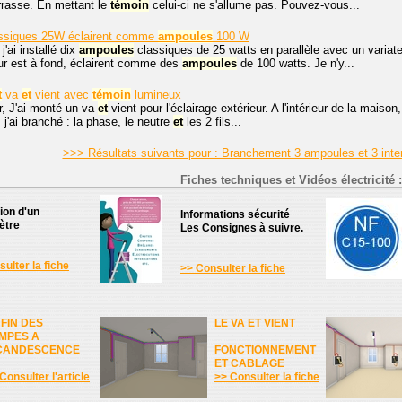
errasse. En mettant le
témoin
celui-ci ne s'allume pas. Pouvez-vous...
ssiques 25W éclairent comme
ampoules
100 W
j'ai installé dix
ampoules
classiques de 25 watts en parallèle avec un variat
eur est à fond, éclairent comme des
ampoules
de 100 watts. Je n'y...
t
va
et
vient avec
témoin
lumineux
r, J'ai monté un va
et
vient pour l'éclairage extérieur. A l'intérieur de la maison,
j'ai branché : la phase, le neutre
et
les 2 fils...
>>> Résultats suivants pour : Branchement 3 ampoules et 3 inte
Fiches techniques et Vidéos électricité :
tion d'un
Informations sécurité
ètre
Les Consignes à suivre.
ulter la fiche
>> Consulter la fiche
 FIN DES
LE VA ET VIENT
MPES A
CANDESCENCE
FONCTIONNEMENT
ET CABLAGE
Consulter l'article
>> Consulter la fiche