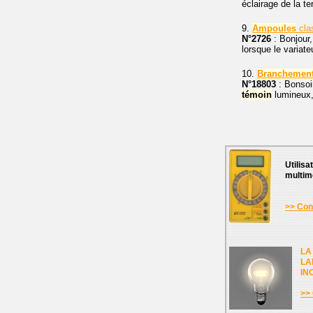
éclairage de la t
9.
Ampoules
cla
N°2726
: Bonjour, 
lorsque le variat
10.
Branchemen
N°18803
: Bonsoi
témoin
lumineux, 
Utilisa
multim
>> Cons
LA
LA
IN
>> 