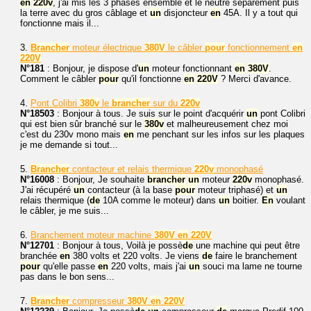
en
220v
, j'ai mis les 3 phases ensemble et le neutre séparément puis
la terre avec du gros câblage et
un
disjoncteur
en
45A. Il y a tout qui
fonctionne mais il...
3.
Brancher
moteur électrique
380V
le câbler
pour
fonctionnement
en
220V
N°181
: Bonjour, je dispose d'
un
moteur fonctionnant
en
380V
.
Comment le câbler
pour
qu'il fonctionne
en
220V
? Merci d'avance.
4.
Pont Colibri
380v
le
brancher
sur du
220v
N°18503
: Bonjour à tous. Je suis sur le point d'acquérir
un
pont Colibri
qui est bien sûr branché sur le
380v
et malheureusement chez moi
c'est du 230v mono mais
en
me penchant sur les infos sur les plaques
je me demande si tout...
5.
Brancher
contacteur et relais thermique
220v
monophasé
N°16008
: Bonjour, Je souhaite
brancher
un
moteur
220v
monophasé.
J'ai récupéré
un
contacteur (à la base
pour
moteur triphasé) et
un
relais thermique (
de
10A comme le moteur) dans
un
boitier.
En
voulant
le câbler, je me suis...
6.
Branchement moteur machine
380V
en
220V
N°12701
: Bonjour à tous, Voilà je possè
de
une machine qui peut être
branchée
en
380 volts et 220 volts. Je viens
de
faire le branchement
pour
qu'elle passe
en
220 volts, mais j'ai
un
souci ma lame ne tourne
pas dans le bon sens...
7.
Brancher
compresseur
380V
en
220V