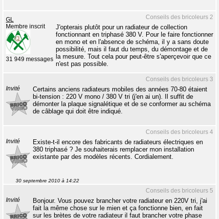
Conseils des bricoleurs 2
GL
Membre inscrit
J'opterais plutôt pour un radiateur de collection
fonctionnant en triphasé 380 V. Pour le faire fonctionner
en mono et en l'absence de schéma, il y a sans doute
possibilité, mais il faut du temps, du démontage et de
la mesure. Tout cela pour peut-être s'aperçevoir que ce
31 949 messages
n'est pas possible.
Conseils des bricoleurs 3
Invité
Certains anciens radiateurs mobiles des années 70-80 étaient
bi-tension : 220 V mono / 380 V tri (j'en ai un). Il suffit de
démonter la plaque signalétique et de se conformer au schéma
de câblage qui doit être indiqué.
Conseils des bricoleurs 4
Invité
Existe-t-il encore des fabricants de radiateurs électriques en
380 triphasé ? Je souhaiterais remplacer mon installation
existante par des modèles récents. Cordialement.
30 septembre 2010 à 14:22
Conseils des bricoleurs 5
Invité
Bonjour. Vous pouvez brancher votre radiateur en 220V tri, j'ai
fait la même chose sur le mien et ça fonctionne bien, en fait
sur les brètes de votre radiateur il faut brancher votre phase