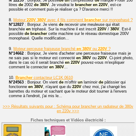
N°12239
: Bonjour, Je possè
de
un
compresseur
de
marque Prodif 100
litres
de
2002
de
380V
. Je voudrai le
brancher
en
220V
, est-ce
possible et comment puis-je réaliser ça ? D'avance merci !!
8.
Moteur
220V
380V
avec 4 fils comment
brancher
sur monophasé ?
N°12827
: Bonjour. Je viens
de
recevoir une meuleuse qui était
branchée
en
triphasé. Sur la machine il est inscrit
220V
/
380V
. Est-il
possible
de
brancher
cette machine sur le réseau domestique 200V
monophasé. Quelle modification...
9.
Moteur perceuse fraiseuse branché
en
380V
ou
220V
?
N°14662
: Bonjour, Je viens d'acheter une perceuse fraiseuse mais je
ne sais pas si le moteur est connecté
en
380V
ou
220V
. Ci-joint photo,
dans le cas où il serait branché
en
220V
pouvez-vous m'expliquer
comment le connecter
en
380V
...
10.
Brancher
contacteur LC1K 0610
N°24563
: Bonjour. On vient
de
m'offrir
un
laminoir
de
pâtissier qui
fonctionne
en
380V
, n'ayant que du
220V
chez moi, j'ai changé les
barrettes du moteur et sachant que le moteur doit tourner à l'envers
comme à l'endroit, j'ai mis le...
>>> Résultats suivants pour : Schéma pour brancher un radiateur de 380v
en 220v >>>
Fiches techniques et Vidéos électricité :