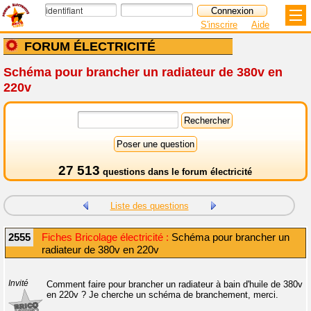
S'inscrire
Aide
FORUM ÉLECTRICITÉ
Schéma pour brancher un radiateur de 380v en
220v
27 513
questions dans le
forum électricité
Liste des questions
2555
Fiches Bricolage électricité :
Schéma pour brancher un
radiateur de 380v en 220v
Invité
Comment faire pour brancher un radiateur à bain d'huile de 380v
en 220v ? Je cherche un schéma de branchement, merci.