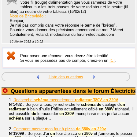
votre fil (rouge) d'alimentation que vous ramenez de votre
tableau sur les trois phases de votre radiateur et le neutre (fil
bleu) au neutre de votre tableau. (16/02/12)
Note de Bricovidéo :
Bonjour,
Je n'ai pas compris dans votre réponse le terme de "brètes".
Pourriez-vous donner des précisions concernant ce mot ? Merci.
Cordialement, Roland, modérateur du forum-électricité.com
16 février 2012 à 10:52
Pour poser une réponse, vous devez être identifié.
Si vous ne possédez pas de compte, créez-en un
ICI
.
Liste des questions
Questions apparentées dans le forum Électricité
1.
Recherche
schéma
raccordement
radiateur
380V
en
220V
N°5482
: Bonjour à tous, je recherche le
schéma
de
câblage d'
un
radiateur
à bain d'huile Philips actuellement câblé
en
380V
triphasé. Il
est possible
de
le raccorder
en
220V
monophasé mais je n'ai aucun
schéma
sur la plaque...
2.
Comment passer mon four à pizza
de
380v
en
220v
N°19099
: Bonjour. J'ai
un
four à pizza
en
380v
et j'aimerais le passer