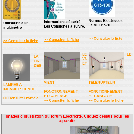
Normes Electriques
Informations sécurité
Utilisation d'un
La NF C15-100.
Les Consignes à suivre.
multimètre
>> Consulter la liste
>> Consulter la fiche
>> Consulter la fiche
LE
LE
LA
VA
FIN
ET
DES
VIENT
TELERUPTEUR
LAMPES A
INCANDESCENCE
FONCTIONNEMENT
FONCTIONNEMENT
ET CABLAGE
ET CABLAGE
>> Consulter l'article
>> Consulter la fiche
>> Consulter la fiche
Images d'illustration du forum Électricité. Cliquez dessus pour les
agrandir.