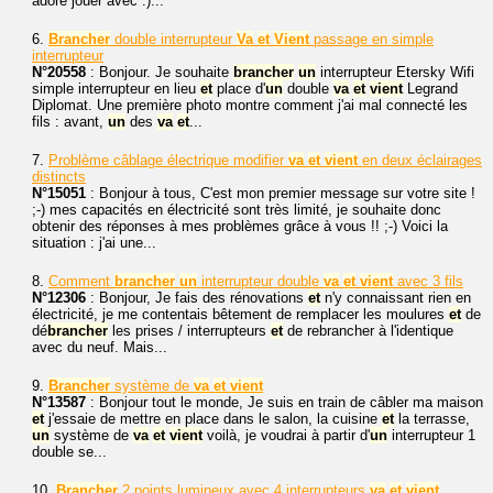
adore jouer avec :)...
6.
Brancher
double interrupteur
Va
et
Vient
passage en simple
interrupteur
N°20558
: Bonjour. Je souhaite
brancher
un
interrupteur Etersky Wifi
simple interrupteur en lieu
et
place d'
un
double
va
et
vient
Legrand
Diplomat. Une première photo montre comment j'ai mal connecté les
fils : avant,
un
des
va
et
...
7.
Problème câblage électrique modifier
va
et
vient
en deux éclairages
distincts
N°15051
: Bonjour à tous, C'est mon premier message sur votre site !
;-) mes capacités en électricité sont très limité, je souhaite donc
obtenir des réponses à mes problèmes grâce à vous !! ;-) Voici la
situation : j'ai une...
8.
Comment
brancher
un
interrupteur double
va
et
vient
avec 3 fils
N°12306
: Bonjour, Je fais des rénovations
et
n'y connaissant rien en
électricité, je me contentais bêtement de remplacer les moulures
et
de
dé
brancher
les prises / interrupteurs
et
de rebrancher à l'identique
avec du neuf. Mais...
9.
Brancher
système de
va
et
vient
N°13587
: Bonjour tout le monde, Je suis en train de câbler ma maison
et
j'essaie de mettre en place dans le salon, la cuisine
et
la terrasse,
un
système de
va
et
vient
voilà, je voudrai à partir d'
un
interrupteur 1
double se...
10.
Brancher
2 points lumineux avec 4 interrupteurs
va
et
vient