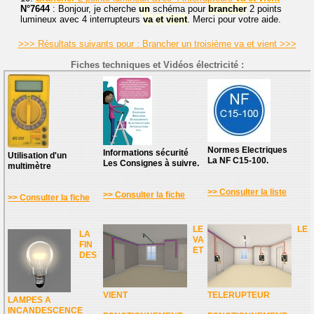
N°7644
: Bonjour, je cherche
un
schéma pour
brancher
2 points
lumineux avec 4 interrupteurs
va
et
vient
. Merci pour votre aide.
>>> Résultats suivants pour : Brancher un troisième va et vient >>>
Fiches techniques et Vidéos électricité :
Normes Electriques
Informations sécurité
Utilisation d'un
La NF C15-100.
Les Consignes à suivre.
multimètre
>> Consulter la liste
>> Consulter la fiche
>> Consulter la fiche
LE
LE
LA
VA
FIN
ET
DES
VIENT
TELERUPTEUR
LAMPES A
INCANDESCENCE