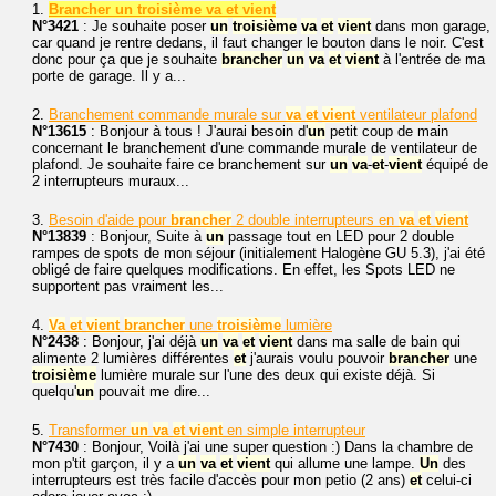
1.
Brancher un troisième va et vient
N°3421
: Je souhaite poser
un
troisième
va
et
vient
dans mon garage,
car quand je rentre dedans, il faut changer le bouton dans le noir. C'est
donc pour ça que je souhaite
brancher
un
va
et
vient
à l'entrée de ma
porte de garage. Il y a...
2.
Branchement commande murale sur
va
et
vient
ventilateur plafond
N°13615
: Bonjour à tous ! J'aurai besoin d'
un
petit coup de main
concernant le branchement d'une commande murale de ventilateur de
plafond. Je souhaite faire ce branchement sur
un
va
-
et
-
vient
équipé de
2 interrupteurs muraux...
3.
Besoin d'aide pour
brancher
2 double interrupteurs en
va
et
vient
N°13839
: Bonjour, Suite à
un
passage tout en LED pour 2 double
rampes de spots de mon séjour (initialement Halogène GU 5.3), j'ai été
obligé de faire quelques modifications. En effet, les Spots LED ne
supportent pas vraiment les...
4.
Va
et
vient
brancher
une
troisième
lumière
N°2438
: Bonjour, j'ai déjà
un
va
et
vient
dans ma salle de bain qui
alimente 2 lumières différentes
et
j'aurais voulu pouvoir
brancher
une
troisième
lumière murale sur l'une des deux qui existe déjà. Si
quelqu'
un
pouvait me dire...
5.
Transformer
un
va
et
vient
en simple interrupteur
N°7430
: Bonjour, Voilà j'ai une super question :) Dans la chambre de
mon p'tit garçon, il y a
un
va
et
vient
qui allume une lampe.
Un
des
interrupteurs est très facile d'accès pour mon petio (2 ans)
et
celui-ci