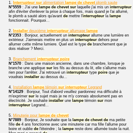
1.
Interrupteur
sur
alimentation
lampe
de
chevet
plomb saute
N°5559
: J'ai une
lampe
de
chevet
sur
laquelle j'ai mis un
interrupteur
afin d'éviter d'enlever la prise à chaque fois, mais quand je l'ai allumé,
le plomb a sauté alors qu'avant
de
mettre l'
interrupteur
la
lampe
fonctionnait. Pourquoi...
2.
Installer
deuxième
interrupteur
allumage
lampe
N°2353
: Bonjour, actuellement un
interrupteur
allume une lumière en
extérieur. J'aimerais mettre en plus un
interrupteur
dehors pour
allumer cette même lumiere. Quel est le type
de
branchement que je
dois réaliser ? Merci.
3.
Branchement
interrupteur
poire
N°1570
: Dans une maison ancienne, dans une chambre, lorsque je
branche une applique
sur
les fils au dessus du lit, elle s'allume mais
rien pour l'arrêter. J'ai retrouvé un
interrupteur
type
poire
que je
voudrais
installer
au dessus du...
4.
Installation
lampe
témoin
sur
interrupteur
Legrand
N°14129
: Bonjour, Tout d'abord veuillez pardonnez ma difficulté à
m'exprimer
sur
le sujet mais je ne m'y connais absolument pas en
électricité. Je souhaite
installer
une
lampe
témoin
sur
mon
interrupteur
Legrand...
5.
Minuterie pour
lampe
de
chevet
N°7889
: Bonjour, Je souhaite que la
lampe
de
chevet
de
ma petite
fille
de
4 ans fonctionne avec une minuterie car ma fille l'allume pour
boire et oublie
de
l'éteindre ; la
lampe
reste donc allumée toute la nuit.