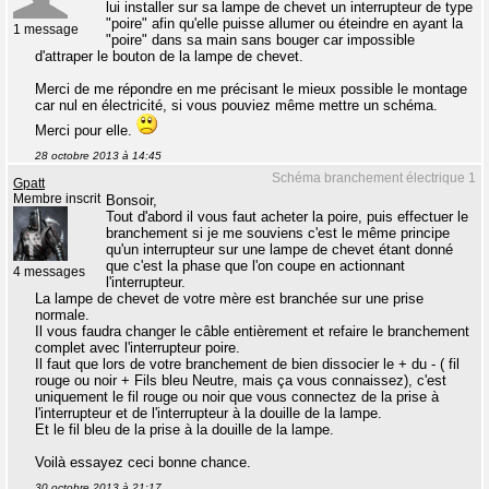
lui installer sur sa lampe de chevet un interrupteur de type
"poire" afin qu'elle puisse allumer ou éteindre en ayant la
1 message
"poire" dans sa main sans bouger car impossible
d'attraper le bouton de la lampe de chevet.
Merci de me répondre en me précisant le mieux possible le montage
car nul en électricité, si vous pouviez même mettre un schéma.
Merci pour elle.
28 octobre 2013 à 14:45
Schéma branchement électrique 1
Gpatt
Membre inscrit
Bonsoir,
Tout d'abord il vous faut acheter la poire, puis effectuer le
branchement si je me souviens c'est le même principe
qu'un interrupteur sur une lampe de chevet étant donné
que c'est la phase que l'on coupe en actionnant
4 messages
l'interrupteur.
La lampe de chevet de votre mère est branchée sur une prise
normale.
Il vous faudra changer le câble entièrement et refaire le branchement
complet avec l'interrupteur poire.
Il faut que lors de votre branchement de bien dissocier le + du - ( fil
rouge ou noir + Fils bleu Neutre, mais ça vous connaissez), c'est
uniquement le fil rouge ou noir que vous connectez de la prise à
l'interrupteur et de l'interrupteur à la douille de la lampe.
Et le fil bleu de la prise à la douille de la lampe.
Voilà essayez ceci bonne chance.
30 octobre 2013 à 21:17