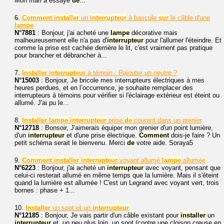
Mon mari a essayé
de
...
6.
Comment
installer
un
interrupteur
à bascule
sur
le câble d'une
lampe
N°7881
: Bonjour, j'ai acheté une
lampe
décorative mais
malheureusement elle n'a pas d'
interrupteur
pour l'allumer l'éteindre. Et
comme la prise est cachée derrière le lit, c'est vraiment pas pratique
pour brancher et débrancher à...
7.
Installer
interrupteur
à témoin : Rajouter un neutre ?
N°15003
: Bonjour, Je bricole mes interrupteurs électriques à mes
heures perdues, et en l’occurrence, je souhaite remplacer des
interrupteurs à témoins pour vérifier si l'éclairage extérieur est éteint ou
allumé. J'ai pu le...
8.
Installer
lampe
interrupteur
prise
de
courant dans un grenier
N°12718
: Bonsoir, J'aimerais équiper mon grenier d'un point lumière,
d'un
interrupteur
et d'une prise électrique.
Comment
dois-je faire ? Un
petit schéma serait le bienvenu. Merci
de
votre aide. Soraya5
9.
Comment
installer
interrupteur
voyant allumé
lampe
allumée
N°6223
: Bonjour, j'ai acheté un
interrupteur
avec voyant, pensant que
celui-ci resterait allumé en même temps que la lumière. Mais il s'éteint
quand la lumière est allumée ! C'est un Legrand avec voyant vert, trois
bornes : phase + 1...
10.
Installer
un spot et un
interrupteur
N°12185
: Bonjour, Je vais partir d'un câble existant pour
installer
un
interrupteur
et, un peu plus loin, un spot (contre une cloison creuse en