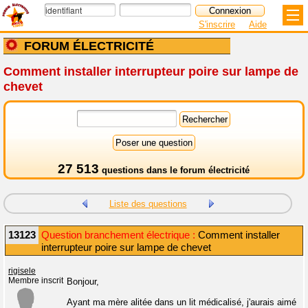
S'inscrire
Aide
FORUM ÉLECTRICITÉ
Comment installer interrupteur poire sur lampe de
chevet
27 513
questions dans le
forum électricité
Liste des questions
13123
Question branchement électrique :
Comment installer
interrupteur poire sur lampe de chevet
rigisele
Membre inscrit
Bonjour,
Ayant ma mère alitée dans un lit médicalisé, j'aurais aimé