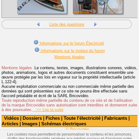
Liste des questions
Informations sur le forum Électricité
Informations sur le moteur du forum
Mentions légales
Mentions légales :
Le contenu, textes, images, illustrations sonores, vidéos,
photos, animations, logos et autres documents constituent ensemble une
œuvre protégée par les lois en vigueur sur la propriété intellectuelle (article
L.122-4).
Aucune exploitation commerciale ou non commerciale même partielle des
données qui sont présentées sur ce site ne pourra être effectuée sans
l'accord préalable et écrit de la SARL Bricovidéo.
Toute reproduction même partielle du contenu de ce site et de l'utilisation
de la marque Bricovidéo sans autorisation sont interdites et donneront suite
à des poursuites.
>> Lire la suite
Vidéos
|
Dossiers
|
Fiches
|
Toute l'électricité
|
Fabricants
|
Articles
|
Images
|
Schémas électriques
© Bricovidéo
Les cookies nous permettent de personnaliser le contenu et les annonces,
d'offrir des fonctionnalités relatives aux médias sociaux et d'analyser notre