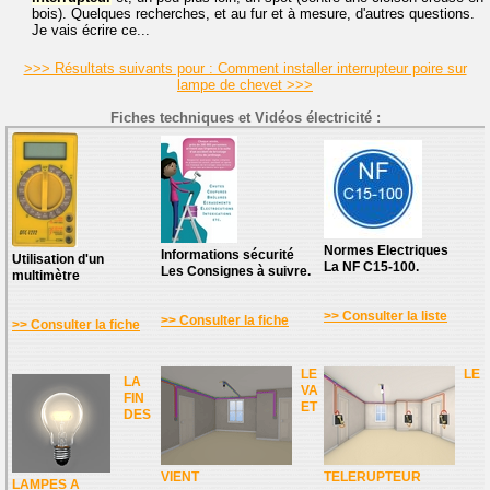
bois). Quelques recherches, et au fur et à mesure, d'autres questions.
Je vais écrire ce...
>>> Résultats suivants pour : Comment installer interrupteur poire sur
lampe de chevet >>>
Fiches techniques et Vidéos électricité :
Normes Electriques
Informations sécurité
Utilisation d'un
La NF C15-100.
Les Consignes à suivre.
multimètre
>> Consulter la liste
>> Consulter la fiche
>> Consulter la fiche
LE
LE
LA
VA
FIN
ET
DES
VIENT
TELERUPTEUR
LAMPES A