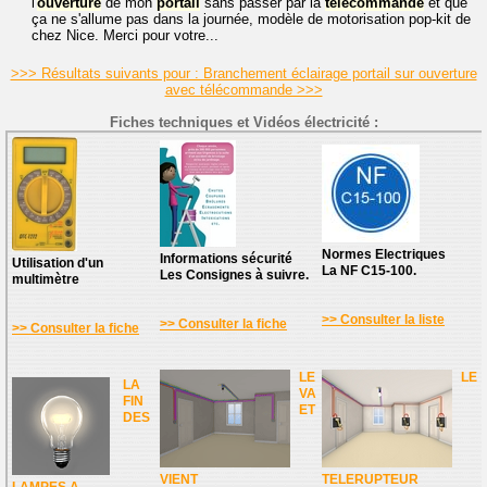
l'
ouverture
de mon
portail
sans passer par la
télécommande
et que
ça ne s'allume pas dans la journée, modèle de motorisation pop-kit de
chez Nice. Merci pour votre...
>>> Résultats suivants pour : Branchement éclairage portail sur ouverture
avec télécommande >>>
Fiches techniques et Vidéos électricité :
Normes Electriques
Informations sécurité
Utilisation d'un
La NF C15-100.
Les Consignes à suivre.
multimètre
>> Consulter la liste
>> Consulter la fiche
>> Consulter la fiche
LE
LE
LA
VA
FIN
ET
DES
VIENT
TELERUPTEUR