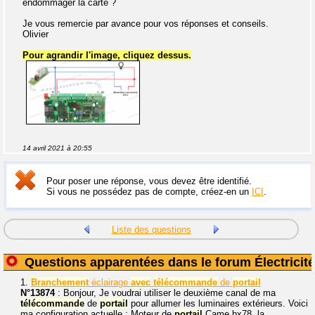
endommager la carte ?
Je vous remercie par avance pour vos réponses et conseils.
Olivier
Pour agrandir l'image, cliquez dessus.
14 avril 2021 à 20:55
Pour poser une réponse, vous devez être identifié.
Si vous ne possédez pas de compte, créez-en un
ICI
.
Liste des questions
Questions apparentées dans le forum Électricité
1.
Branchement
éclairage
avec
télécommande
de
portail
N°13874
: Bonjour, Je voudrai utiliser le deuxième canal de ma
télécommande
de
portail
pour allumer les luminaires extérieurs. Voici
ma configuration actuelle : Moteur de
portail
Came bx78, la