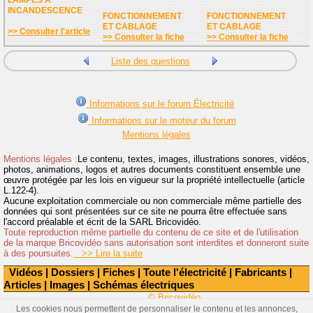
LAMPES A
INCANDESCENCE
FONCTIONNEMENT
FONCTIONNEMENT
ET CABLAGE
ET CABLAGE
>> Consulter l'article
>> Consulter la fiche
>> Consulter la fiche
Liste des questions
Informations sur le forum Électricité
Informations sur le moteur du forum
Mentions légales
Mentions légales :
Le contenu, textes, images, illustrations sonores, vidéos,
photos, animations, logos et autres documents constituent ensemble une
œuvre protégée par les lois en vigueur sur la propriété intellectuelle (article
L.122-4).
Aucune exploitation commerciale ou non commerciale même partielle des
données qui sont présentées sur ce site ne pourra être effectuée sans
l'accord préalable et écrit de la SARL Bricovidéo.
Toute reproduction même partielle du contenu de ce site et de l'utilisation
de la marque Bricovidéo sans autorisation sont interdites et donneront suite
à des poursuites.
>> Lire la suite
Vidéos
|
Dossiers
|
Fiches
|
Toute l'électricité
|
Fabricants
|
Articles
|
Images
|
Schémas électriques
© Bricovidéo
Les cookies nous permettent de personnaliser le contenu et les annonces,