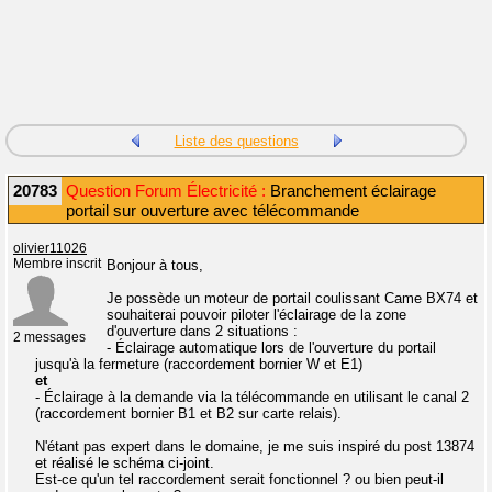
Liste des questions
20783
Question Forum Électricité :
Branchement éclairage
portail sur ouverture avec télécommande
olivier11026
Membre inscrit
Bonjour à tous,
Je possède un moteur de portail coulissant Came BX74 et
souhaiterai pouvoir piloter l'éclairage de la zone
d'ouverture dans 2 situations :
2 messages
- Éclairage automatique lors de l'ouverture du portail
jusqu'à la fermeture (raccordement bornier W et E1)
et
- Éclairage à la demande via la télécommande en utilisant le canal 2
(raccordement bornier B1 et B2 sur carte relais).
N'étant pas expert dans le domaine, je me suis inspiré du post 13874
et réalisé le schéma ci-joint.
Est-ce qu'un tel raccordement serait fonctionnel ? ou bien peut-il