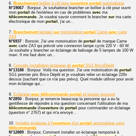
6.
Branchement
boîtier à clé pour
ouverture
portail
automatique
N°19067
: Bonjour, Je souhaiterai brancher un boîtier à clé pour ouvrir
mon
portail
de l'extérieur en cas de problèmes
avec
ma
télécommande
. Je voudrai savoir comment le brancher
sur
ma carte
électronique de mon
portail
, j'ai un...
7.
Branchement
lampes
sur
motorisation
portail
Came
avec
carte
ZA3
N°6937
: Bonsoir, J'ai une motorisation de
portail
de marque Came
avec
carte ZA3 qui prévoit une connexion lampe cycle 220 V - 60 W.
Je souhaite y brancher un éclairage de balisage de 5 lampes de 100 W
maxi. Il me faut donc un...
8.
Conseils installation éclairage de
portail
SG1 BricoDépôt
N°13188
: Bonjour. Voilà ma question. J'ai une motorisation de
portail
SG1 premier prix Brico Dépôt et je voudrais relier un éclairage 220v
dessus (sachant que ce n'ai pas prévu). Quel module utiliser pour avoir
mon éclairage qui...
9.
Eclairage
avec
télécommande
portail
et bouton poussoir
N°2850
: Bonjour, je remercie beaucoup la personne qui a eu la
gentillesse de répondre à ma question concernant l'utilisation de ma
télécommande
d'
ouverture
de
portail
pour commander un éclairage
(question n° 2767) et qui m'a envoyé...
10.
Installer éclairage à l'
ouverture
d'un
portail
automatique sans
télécommande
N°12889
: Bonjour, Comment installer un éclairage temporisé à