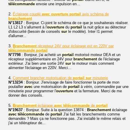
télécommande
envoie une impulsion en...
2.
Éclairage couplé
avec
ouverture
portail
avis schéma de
branchement
N°13817
: Bonjour. Ci-joint le schéma de ce que je souhaiterais réaliser.
L1 L2 L3 s’allument à l'
ouverture
du
portail
la nuit grâce au détecteur
d'obscurité (besoin de conseils
sur
le modèle). Inter I1 permet
d'allumer...
3.
Branchement
récepteur 24V pour éclairage ext en 220V par
télécommande
portail
N°7798
: Bonjour, j'ai acheté un
portail
motorisé moteur DEA et un
récepteur supplémentaire en 24V pour
branchement
de l'éclairage
extérieur. J'ai bien une sortie 24V
sur
le moteur mais comment
alimenter l'éclairage en 220V. Merci...
4.
Comment brancher motorisation de
portail
sur
minuterie
N°13234
: Bonjour. J'envisage de faire fonctionner la porte de mon
poulailler
avec
une motorisation de
portail
à vérin, commandée par une
minuterie pour programmer l'
ouverture
et la fermeture. Merci de me
donner des conseils.
5.
Branchement
éclairage
avec
télécommande
de
portail
N°19637
: Bonjour. Suite à la question 13874 :
Branchement
éclairage
avec
télécommande
de
portail
J'ai fait les branchements comme
demandés ? Mais ça ne fonctionne pas. J'ai installé le même relais et
j'ai un télérupteur de...