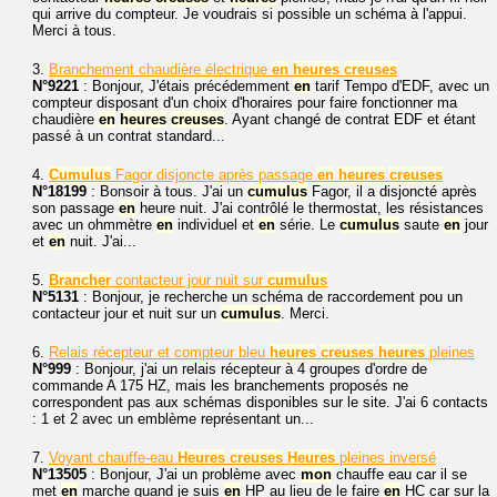
qui arrive du compteur. Je voudrais si possible un schéma à l'appui.
Merci à tous.
3.
Branchement chaudière électrique
en
heures
creuses
N°9221
: Bonjour, J'étais précédemment
en
tarif Tempo d'EDF, avec un
compteur disposant d'un choix d'horaires pour faire fonctionner ma
chaudière
en
heures
creuses
. Ayant changé de contrat EDF et étant
passé à un contrat standard...
4.
Cumulus
Fagor disjoncte après passage
en
heures
creuses
N°18199
: Bonsoir à tous. J'ai un
cumulus
Fagor, il a disjoncté après
son passage
en
heure nuit. J'ai contrôlé le thermostat, les résistances
avec un ohmmètre
en
individuel et
en
série. Le
cumulus
saute
en
jour
et
en
nuit. J'ai...
5.
Brancher
contacteur jour nuit sur
cumulus
N°5131
: Bonjour, je recherche un schéma de raccordement pou un
contacteur jour et nuit sur un
cumulus
. Merci.
6.
Relais récepteur et compteur bleu
heures
creuses
heures
pleines
N°999
: Bonjour, j'ai un relais récepteur à 4 groupes d'ordre de
commande A 175 HZ, mais les branchements proposés ne
correspondent pas aux schémas disponibles sur le site. J'ai 6 contacts
: 1 et 2 avec un emblème représentant un...
7.
Voyant chauffe-eau
Heures
creuses
Heures
pleines inversé
N°13505
: Bonjour, J'ai un problème avec
mon
chauffe eau car il se
met
en
marche quand je suis
en
HP au lieu de le faire
en
HC car sur la