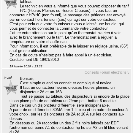
tableau.
Le technicien vous a informé que vous pouvez disposer du tarif
H/C (Heures Pleines ou Heures Creuses). il vous faut un
contacteur HP/HC (non fourni), le passage des périodes est envoyé
par un contact hors tension (sec) qui agit sur votre contacteur.
C'est pour cela que votre fournisseur vous a laissé une boucle, qui
vous permet de connecter la commande votre contacteur.
J'attire votre attention sur le point qu'un thermostat n'a rien à voir
avec le branchement ou le tarif. Le thermostat sert à réguler la
température de votre chauffe-eau.
Pour information, il est préférable de le laisser en réglage usine, (65°)
sauf grosse utilisation.
En cas de doute n'hésitez pas à faire appel à un électricien.
Cordialement DB 19/01/2010
19 janvier 2010 à 23:38
Conseils Forum electricite 5
Invité
Bonsoir,
C'est simple quand on connait et compliqué si novice.
Il faut un contacteur heures creuses heures pleines, un
disjoncteur 2A et un 16A
Tout se passe au tableau des disjoncteurs si encore de la place
sinon place près de ce tableau un 2ème petit boîtier 6 modules.
Dans ce cas un disjoncteur différentiel sera indispensable.
A partir de ce différentiel 30MA tirer 1 fil bleu et un autre de couleur à
votre choix, sur les disjoncteurs de 2A et 16 A sur les contacts au-
dessus.
En dessous du 2A raccorder un des 2 fils noirs laissés par EDF,
l'autre noir sur borne A1 du contacteur hp hc sur A2 un fil bleu venant
du 2A.