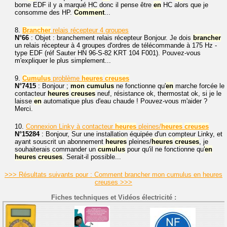
borne EDF il y a marqué HC donc il pense être
en
HC alors que je
consomme des HP.
Comment
...
8.
Brancher
relais récepteur 4 groupes
N°66
: Objet : branchement relais récepteur Bonjour. Je dois
brancher
un relais récepteur à 4 groupes d'ordres de télécommande à 175 Hz -
type EDF (réf Sauter HN 96-S-82 KRT 104 F001). Pouvez-vous
m'expliquer le plus simplement...
9.
Cumulus
problème
heures
creuses
N°7415
: Bonjour ;
mon
cumulus
ne fonctionne qu'
en
marche forcée le
contacteur
heures
creuses
neuf, résistance ok, thermostat ok, si je le
laisse
en
automatique plus d'eau chaude ! Pouvez-vous m'aider ?
Merci.
10.
Connexion Linky à contacteur
heures
pleines/
heures
creuses
N°15284
: Bonjour, Sur une installation équipée d'un compteur Linky, et
ayant souscrit un abonnement
heures
pleines/
heures
creuses
, je
souhaiterais commander un
cumulus
pour qu'il ne fonctionne qu'
en
heures
creuses
. Serait-il possible...
>>> Résultats suivants pour : Comment brancher mon cumulus en heures
creuses >>>
Fiches techniques et Vidéos électricité :