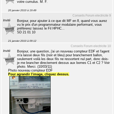
votre cumulus. M. F.
20 janvier 2010 à 19:49
Conseils Forum electricite 9
Invité
Bonjour, pour ajouter à ce que dit MF en 8, quand vous aurez
vu le prix d'un programmateur modulaire performant, vous
préfèrerez laissez le Fil HPHC...
SD 21 01 10
21 janvier 2010 à 09:12
Conseils Forum electricite 10
Invité
Bonjour, une question, j'ai un nouveau compteur EDF et l'agent
m'a laissé deux fils (noir et bleu) pour branchement ballon,
seulement voilà les deux fils ne ressortent nul part, donc dois-
je me brancher directement dessus aux bornes C1 et C2 ? Voir
photo. Merci. (10/03/11)
Photo nouveau compteur EDF
Pour agrandir l'image, cliquez dessus.