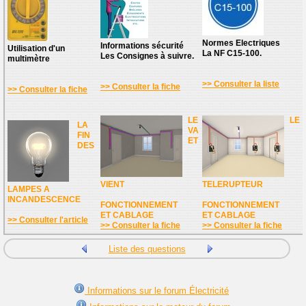
Normes Electriques
Informations sécurité
Utilisation d'un
La NF C15-100.
Les Consignes à suivre.
multimètre
>> Consulter la liste
>> Consulter la fiche
>> Consulter la fiche
LE
LE
LA
VA
FIN
ET
DES
VIENT
TELERUPTEUR
LAMPES A
INCANDESCENCE
FONCTIONNEMENT
FONCTIONNEMENT
ET CABLAGE
ET CABLAGE
>> Consulter l'article
>> Consulter la fiche
>> Consulter la fiche
Liste des questions
Informations sur le forum Électricité