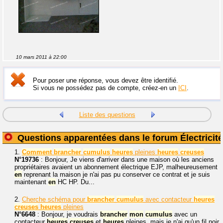
10 mars 2011 à 22:00
Pour poser une réponse, vous devez être identifié.
Si vous ne possédez pas de compte, créez-en un
ICI
.
Liste des questions
Questions apparentées dans le forum Électricité
1.
Comment
brancher
cumulus
heures
pleines
heures
creuses
N°19736
: Bonjour, Je viens d'arriver dans une maison où les anciens
propriétaires avaient un abonnement électrique EJP, malheureusement
en
reprenant la maison je n'ai pas pu conserver ce contrat et je suis
maintenant
en
HC HP. Du...
2.
Cherche schéma pour
brancher
cumulus
avec contacteur
heures
creuses
heures
pleines
N°6648
: Bonjour, je voudrais
brancher
mon
cumulus
avec un
contacteur
heures
creuses
et
heures
pleines, mais je n'ai qu'un fil noir