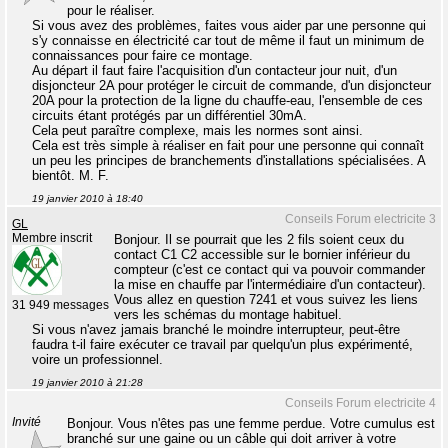
pour le réaliser.
Si vous avez des problèmes, faites vous aider par une personne qui
s'y connaisse en électricité car tout de même il faut un minimum de
connaissances pour faire ce montage.
Au départ il faut faire l'acquisition d'un contacteur jour nuit, d'un
disjoncteur 2A pour protéger le circuit de commande, d'un disjoncteur
20A pour la protection de la ligne du chauffe-eau, l'ensemble de ces
circuits étant protégés par un différentiel 30mA.
Cela peut paraître complexe, mais les normes sont ainsi.
Cela est très simple à réaliser en fait pour une personne qui connaît
un peu les principes de branchements d'installations spécialisées. A
bientôt. M. F.
19 janvier 2010 à 18:40
Conseils Forum electricite 3
GL
Membre inscrit
Bonjour. Il se pourrait que les 2 fils soient ceux du
contact C1 C2 accessible sur le bornier inférieur du
compteur (c'est ce contact qui va pouvoir commander
la mise en chauffe par l'intermédiaire d'un contacteur).
Vous allez en question 7241 et vous suivez les liens
31 949 messages
vers les schémas du montage habituel.
Si vous n'avez jamais branché le moindre interrupteur, peut-être
faudra t-il faire exécuter ce travail par quelqu'un plus expérimenté,
voire un professionnel.
19 janvier 2010 à 21:28
Conseils Forum electricite 4
Invité
Bonjour. Vous n'êtes pas une femme perdue. Votre cumulus est
branché sur une gaine ou un câble qui doit arriver à votre