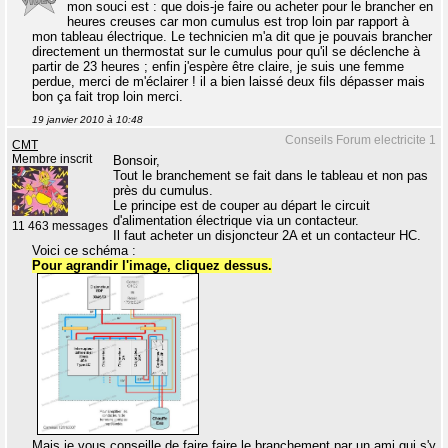
mon souci est : que dois-je faire ou acheter pour le brancher en
heures creuses car mon cumulus est trop loin par rapport à
mon tableau électrique. Le technicien m'a dit que je pouvais brancher
directement un thermostat sur le cumulus pour qu'il se déclenche à
partir de 23 heures ; enfin j'espère être claire, je suis une femme
perdue, merci de m'éclairer ! il a bien laissé deux fils dépasser mais
bon ça fait trop loin merci.
19 janvier 2010 à 10:48
Conseils Forum electricite 1
CMT
Membre inscrit
Bonsoir,
Tout le branchement se fait dans le tableau et non pas
près du cumulus.
Le principe est de couper au départ le circuit
d'alimentation électrique via un contacteur.
11 463 messages
Il faut acheter un disjoncteur 2A et un contacteur HC.
Voici ce schéma :
Pour agrandir l'image, cliquez dessus.
Mais je vous conseille de faire faire le branchement par un ami qui s'y