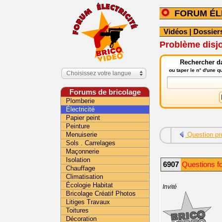
FORUM ÉL
Vidéos
|
Dossier
Problème disjo
Rechercher da
ou taper le n° d'une 
Choisissez votre langue
Forums de bricolage
Plomberie
Électricité
Papier peint
Peinture
Menuiserie
Question pr
Sols . Carrelages
Maçonnerie
Isolation
6907
Questions fo
Chauffage
Climatisation
Écologie Habitat
Invité
Bricolage Créatif Photos
Litiges Travaux
Toitures
Décoration