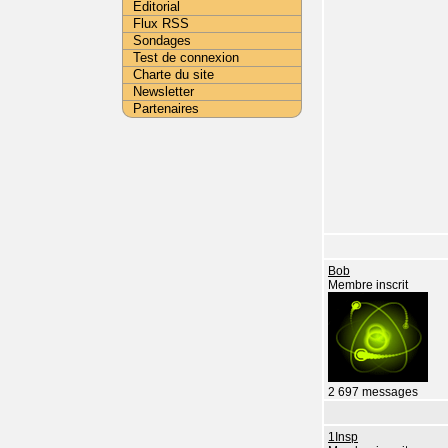
Editorial
Flux RSS
Sondages
Test de connexion
Charte du site
Newsletter
Partenaires
Bob
Membre inscrit
2 697 messages
1Insp