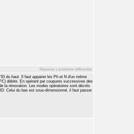
Réponse 1 problème différentiel
 l'ID du haut. Il faut appairer les Ph et N d'un même
u PC) débite. En opérant par coupures successives des
e de la rénovation. Les modes opératoires sont décrits
ID. Celui du bas est sous-dimensionné, il faut passer