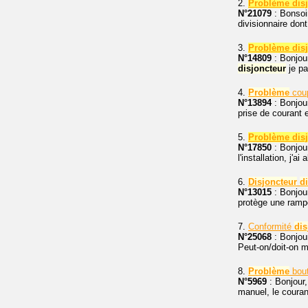
2.
Problème disjo
N°21079
: Bonsoir
divisionnaire dont
3.
Problème disjo
N°14809
: Bonjour
disjoncteur
je pa
4.
Problème
cou
N°13894
: Bonjou
prise de courant 
5.
Problème disjo
N°17850
: Bonjour
l'installation, j'ai
6.
Disjoncteur
di
N°13015
: Bonjour
protège une rampe
7.
Conformité
dis
N°25068
: Bonjour
Peut-on/doit-on m
8.
Problème
bout
N°5969
: Bonjour,
manuel, le couran