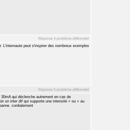
Réponse 4 problème différentiel
r. L'internaute peut s'inspirer des nombreux exemples
Réponse 5 problème différentiel
 dif 30mA qui déclenche autrement en cas de
oir un inter dif qui supporte une intensité > ou = au
 panne. cordialement