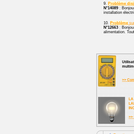
9.
Problème
dis
N°14089
: Bonjour
installation électr
10.
Problème
sur
N°12663
: Bonjour
alimentation. Toute
Utilisa
multim
>> Cons
LA
LA
IN
>> 