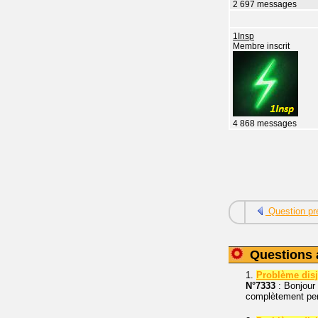
2 697 messages
1Insp
Membre inscrit
4 868 messages
Question pr
Questions 
1.
Problème disjo
N°7333
: Bonjour 
complètement pe