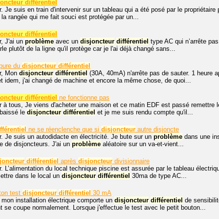
ncteur différentiel
. Je suis en train d'intervenir sur un tableau qui a été posé par le propriétaire 
 la rangée qui me fait souci est protégée par un...
ncteur différentiel
, J'ai un
problème
avec un
disjoncteur
différentiel
type AC qui n’arrête pas
rle plutôt de la ligne qu'il protège car je l'ai déjà changé sans...
pure du
disjoncteur
différentiel
r, Mon
disjoncteur
différentiel
(30A, 40mA) n'arrête pas de sauter. 1 heure a
et idem, j'ai changé de machine et encore la même chose, de quoi...
ncteur différentiel
ne fonctionne pas
 à tous, Je viens d'acheter une maison et ce matin EDF est passé remettre le
 abaissé le
disjoncteur
différentiel
et je me suis rendu compte qu'il...
fférentiel
ne se réenclenche que si
disjoncteur
autre disjoncte
. Je suis un autodidacte en électricité. Je bute sur un
problème
dans une ins
 de disjoncteurs. J'ai un
problème
aléatoire sur un va-et-vient...
joncteur
différentiel
après
disjoncteur
divisionnaire
. L’alimentation du local technique piscine est assurée par le tableau électri
ettre dans le local un
disjoncteur
différentiel
30ma de type AC...
on test
disjoncteur
différentiel
30 mA
 mon installation électrique comporte un
disjoncteur
différentiel
de sensibilit
t se coupe normalement. Lorsque j'effectue le test avec le petit bouton...