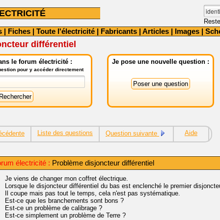
ECTRICITÉ
Reste
s
|
Fiches
|
Toute l'électricité
|
Fabricants
|
Articles
|
Images
|
Sch
ncteur différentiel
ns le forum électricité :
Je pose une nouvelle question :
question pour y accéder directement
Liste des questions
Aide
écédente
Question suivante
rum électricité :
Problème disjoncteur différentiel
Je viens de changer mon coffret électrique.
Lorsque le disjoncteur différentiel du bas est enclenché le premier disjoncteu
Il coupe mais pas tout le temps, cela n'est pas systématique.
Est-ce que les branchements sont bons ?
Est-ce un problème de calibrage ?
Est-ce simplement un problème de Terre ?