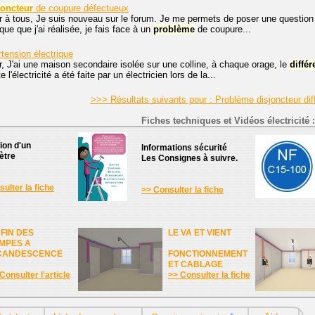
joncteur
de coupure défectueux
 à tous, Je suis nouveau sur le forum. Je me permets de poser une question q
ique que j'ai réalisée, je fais face à un
problème
de coupure...
tension électrique
, J'ai une maison secondaire isolée sur une colline, à chaque orage, le
différ
 l'électricité a été faite par un électricien lors de la...
>>> Résultats suivants pour : Problème disjoncteur dif
Fiches techniques et Vidéos électricité :
tion d'un
Informations sécurité
ètre
Les Consignes à suivre.
ulter la fiche
>> Consulter la fiche
 FIN DES
LE VA ET VIENT
MPES A
CANDESCENCE
FONCTIONNEMENT
ET CABLAGE
Consulter l'article
>> Consulter la fiche