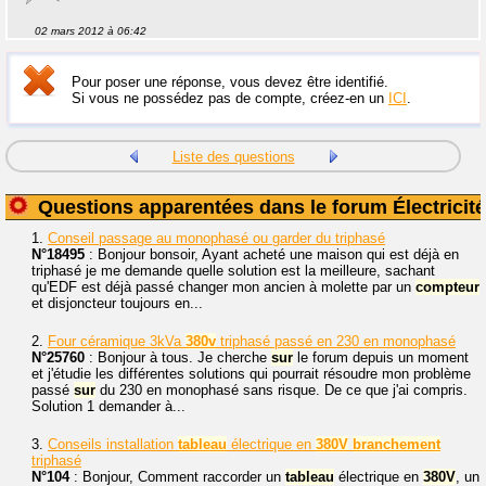
02 mars 2012 à 06:42
Pour poser une réponse, vous devez être identifié.
Si vous ne possédez pas de compte, créez-en un
ICI
.
Liste des questions
Questions apparentées dans le forum Électricité
1.
Conseil passage au monophasé ou garder du triphasé
N°18495
: Bonjour bonsoir, Ayant acheté une maison qui est déjà en
triphasé je me demande quelle solution est la meilleure, sachant
qu'EDF est déjà passé changer mon ancien à molette par un
compteur
et disjoncteur toujours en...
2.
Four céramique 3kVa
380v
triphasé passé en 230 en monophasé
N°25760
: Bonjour à tous. Je cherche
sur
le forum depuis un moment
et j'étudie les différentes solutions qui pourrait résoudre mon problème
passé
sur
du 230 en monophasé sans risque. De ce que j'ai compris.
Solution 1 demander à...
3.
Conseils installation
tableau
électrique en
380V
branchement
triphasé
N°104
: Bonjour, Comment raccorder un
tableau
électrique en
380V
, un