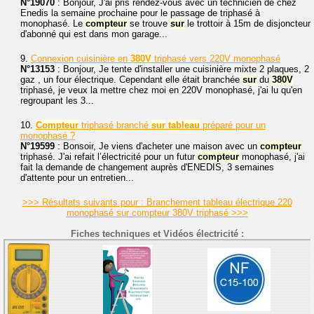
N°19070
: Bonjour, J'ai pris rendez-vous avec un technicien de chez
Enedis la semaine prochaine pour le passage de triphasé à
monophasé. Le
compteur
se trouve
sur
le trottoir à 15m de disjoncteur
d'abonné qui est dans mon garage...
9.
Connexion cuisinière en
380V
triphasé vers 220V monophasé
N°13153
: Bonjour, Je tente d'installer une cuisinière mixte 2 plaques, 2
gaz , un four électrique. Cependant elle était branchée
sur
du
380V
triphasé, je veux la mettre chez moi en 220V monophasé, j'ai lu qu'en
regroupant les 3...
10.
Compteur
triphasé branché
sur
tableau
préparé pour un
monophasé ?
N°19599
: Bonsoir, Je viens d'acheter une maison avec un
compteur
triphasé. J'ai refait l’électricité pour un futur
compteur
monophasé, j'ai
fait la demande de changement auprès d'ENEDIS, 3 semaines
d'attente pour un entretien...
>>> Résultats suivants pour : Branchement tableau électrique 220
monophasé sur compteur 380V triphasé >>>
Fiches techniques et Vidéos électricité :