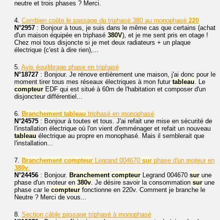
neutre et trois phases ? Merci.
4.
Combien coûte le passage du triphasé 380 au monophasé
220
N°2957
: Bonjour à tous, je suis dans le même cas que certains (achat
d'un maison équipée en triphasé
380V
), et je me sent pris en otage !
Chez moi tous disjoncte si je met deux radiateurs + un plaque
électrique (c'est à dire rien),...
5.
Avis équilibrage phase en triphasé
N°18727
: Bonjour. Je rénove entièrement une maison, j'ai donc pour le
moment tirer tous mes réseaux électriques à mon futur
tableau
. Le
compteur
EDF qui est situé à 60m de l'habitation et composer d'un
disjoncteur différentiel...
6.
Branchement
tableau
triphasé en monophasé
N°24575
: Bonjour à toutes et tous. J'ai refait une mise en sécurité de
l'installation électrique où l'on vient d'emménager et refait un nouveau
tableau
électrique au propre en monophasé. Mais il semblerait que
l'installation...
7.
Branchement
compteur
Legrand 004670
sur
phase d'un moteur en
380v
.
N°24456
: Bonjour.
Branchement
compteur
Legrand 004670
sur
une
phase d'un moteur en
380v
. Je désire savoir la consommation
sur
une
phase car le
compteur
fonctionne en 220v. Comment je branche le
Neutre ? Merci de vous...
8.
Section câble passage triphasé à monophasé