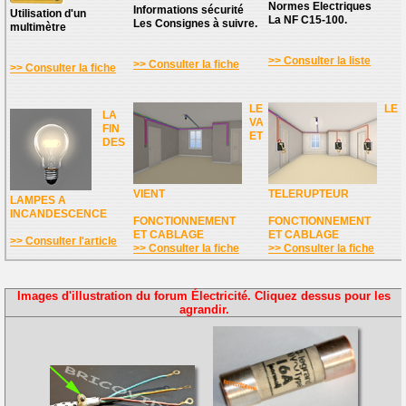
Normes Electriques
Informations sécurité
Utilisation d'un
La NF C15-100.
Les Consignes à suivre.
multimètre
>> Consulter la liste
>> Consulter la fiche
>> Consulter la fiche
LE
LE
LA
VA
FIN
ET
DES
VIENT
TELERUPTEUR
LAMPES A
INCANDESCENCE
FONCTIONNEMENT
FONCTIONNEMENT
ET CABLAGE
ET CABLAGE
>> Consulter l'article
>> Consulter la fiche
>> Consulter la fiche
Images d'illustration du forum Électricité. Cliquez dessus pour les
agrandir.