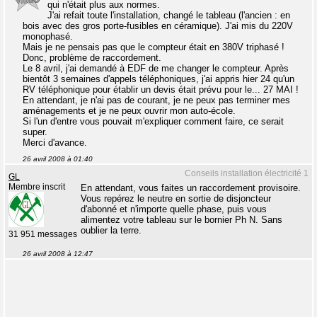
qui n'était plus aux normes.
J'ai refait toute l'installation, changé le tableau (l'ancien : en
bois avec des gros porte-fusibles en céramique). J'ai mis du 220V
monophasé.
Mais je ne pensais pas que le compteur était en 380V triphasé !
Donc, problème de raccordement.
Le 8 avril, j'ai demandé à EDF de me changer le compteur. Après
bientôt 3 semaines d'appels téléphoniques, j'ai appris hier 24 qu'un
RV téléphonique pour établir un devis était prévu pour le... 27 MAI !
En attendant, je n'ai pas de courant, je ne peux pas terminer mes
aménagements et je ne peux ouvrir mon auto-école.
Si l'un d'entre vous pouvait m'expliquer comment faire, ce serait
super.
Merci d'avance.
26 avril 2008 à 01:40
Conseils installation électricité 1
GL
Membre inscrit
En attendant, vous faites un raccordement provisoire.
Vous repérez le neutre en sortie de disjoncteur
d'abonné et n'importe quelle phase, puis vous
alimentez votre tableau sur le bornier Ph N. Sans
oublier la terre.
31 951 messages
26 avril 2008 à 12:47