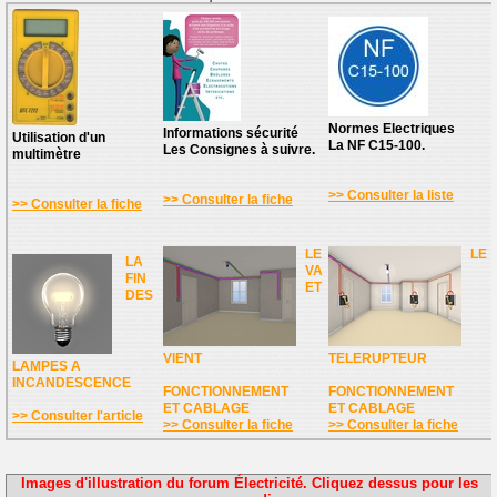
Normes Electriques
Informations sécurité
Utilisation d'un
La NF C15-100.
Les Consignes à suivre.
multimètre
>> Consulter la liste
>> Consulter la fiche
>> Consulter la fiche
LE
LE
LA
VA
FIN
ET
DES
VIENT
TELERUPTEUR
LAMPES A
INCANDESCENCE
FONCTIONNEMENT
FONCTIONNEMENT
ET CABLAGE
ET CABLAGE
>> Consulter l'article
>> Consulter la fiche
>> Consulter la fiche
Images d'illustration du forum Électricité. Cliquez dessus pour les