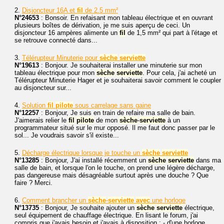
2.
Disjoncteur 16A et
fil
de 2.5 mm²
N°24653
: Bonsoir. En refaisant mon tableau électrique et en ouvrant
plusieurs boîtes de dérivation, je me suis aperçu de ceci. Un
disjoncteur 16 ampères alimente un
fil
de 1,5 mm² qui part à l'étage et
se retrouve connecté dans...
3.
Télérupteur Minuterie pour
sèche
serviette
N°19613
: Bonjour. Je souhaiterai installer une minuterie sur mon
tableau électrique pour mon
sèche
serviette
. Pour cela, j'ai acheté un
Télérupteur Minuterie Hager et je souhaiterai savoir comment le coupler
au disjoncteur sur...
4.
Solution
fil
pilote
sous carrelage sans gaine
N°12257
: Bonjour, Je suis en train de refaire ma salle de bain.
J'aimerais relier le
fil
pilote
de mon
sèche
-
serviette
à un
programmateur situé sur le mur opposé. Il me faut donc passer par le
sol... Je voudrais savoir s'il existe...
5.
Décharge électrique lorsque je touche un
sèche
serviette
N°13285
: Bonjour, J'ai installé récemment un
sèche
serviette
dans ma
salle de bain, et lorsque l'on le touche, on prend une légère décharge,
pas dangereuse mais désagréable surtout après une douche ? Que
faire ? Merci.
6.
Comment brancher un
sèche
-
serviette
avec
une horloge
N°13735
: Bonjour, Je souhaite ajouter un
sèche
serviette
électrique,
seul équipement de chauffage électrique. En lisant le forum, j'ai
compris que j'avais besoin et j'avais à disposition : - d'une horloge