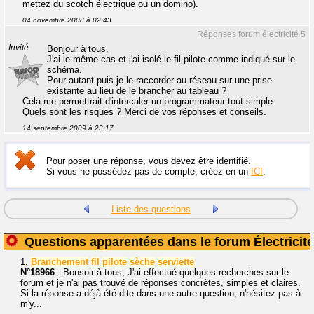
mettez du scotch électrique ou un domino).
04 novembre 2008 à 02:43
Réponses forum électricité 5
Invité
Bonjour à tous,
J'ai le même cas et j'ai isolé le fil pilote comme indiqué sur le
schéma.
Pour autant puis-je le raccorder au réseau sur une prise
existante au lieu de le brancher au tableau ?
Cela me permettrait d'intercaler un programmateur tout simple.
Quels sont les risques ? Merci de vos réponses et conseils.
14 septembre 2009 à 23:17
Pour poser une réponse, vous devez être identifié.
Si vous ne possédez pas de compte, créez-en un
ICI
.
Liste des questions
Questions apparentées dans le forum Électricité
1.
Branchement
fil
pilote
sèche
serviette
N°18966
: Bonsoir à tous, J'ai effectué quelques recherches sur le
forum et je n'ai pas trouvé de réponses concrètes, simples et claires.
Si la réponse a déjà été dite dans une autre question, n'hésitez pas à
m'y...