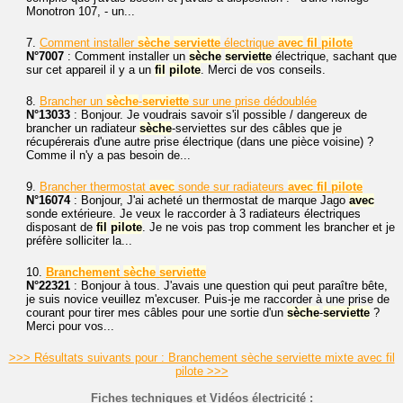
Monotron 107, - un...
7.
Comment installer
sèche
serviette
électrique
avec
fil
pilote
N°7007
: Comment installer un
sèche
serviette
électrique, sachant que
sur cet appareil il y a un
fil
pilote
. Merci de vos conseils.
8.
Brancher un
sèche
-
serviette
sur une prise dédoublée
N°13033
: Bonjour. Je voudrais savoir s'il possible / dangereux de
brancher un radiateur
sèche
-serviettes sur des câbles que je
récupérerais d'une autre prise électrique (dans une pièce voisine) ?
Comme il n'y a pas besoin de...
9.
Brancher thermostat
avec
sonde sur radiateurs
avec
fil
pilote
N°16074
: Bonjour, J'ai acheté un thermostat de marque Jago
avec
sonde extérieure. Je veux le raccorder à 3 radiateurs électriques
disposant de
fil
pilote
. Je ne vois pas trop comment les brancher et je
préfère solliciter la...
10.
Branchement
sèche
serviette
N°22321
: Bonjour à tous. J'avais une question qui peut paraître bête,
je suis novice veuillez m'excuser. Puis-je me raccorder à une prise de
courant pour tirer mes câbles pour une sortie d'un
sèche
-
serviette
?
Merci pour vos...
>>> Résultats suivants pour : Branchement sèche serviette mixte avec fil
pilote >>>
Fiches techniques et Vidéos électricité :