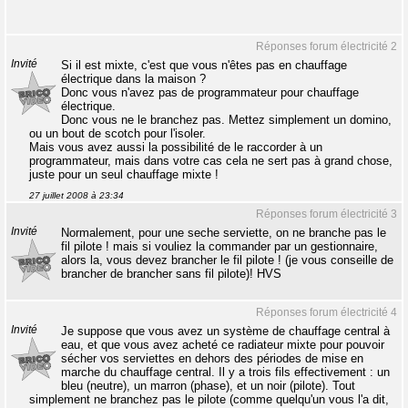
Réponses forum électricité 2
Invité
Si il est mixte, c'est que vous n'êtes pas en chauffage
électrique dans la maison ?
Donc vous n'avez pas de programmateur pour chauffage
électrique.
Donc vous ne le branchez pas. Mettez simplement un domino,
ou un bout de scotch pour l'isoler.
Mais vous avez aussi la possibilité de le raccorder à un
programmateur, mais dans votre cas cela ne sert pas à grand chose,
juste pour un seul chauffage mixte !
27 juillet 2008 à 23:34
Réponses forum électricité 3
Invité
Normalement, pour une seche serviette, on ne branche pas le
fil pilote ! mais si vouliez la commander par un gestionnaire,
alors la, vous devez brancher le fil pilote ! (je vous conseille de
brancher de brancher sans fil pilote)! HVS
Réponses forum électricité 4
Invité
Je suppose que vous avez un système de chauffage central à
eau, et que vous avez acheté ce radiateur mixte pour pouvoir
sécher vos serviettes en dehors des périodes de mise en
marche du chauffage central. Il y a trois fils effectivement : un
bleu (neutre), un marron (phase), et un noir (pilote). Tout
simplement ne branchez pas le pilote (comme quelqu'un vous l'a dit,