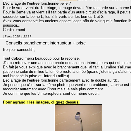
L'éclairage de l’entrée fonctionne-t-elle ?
Pour le va et vient du 1er étage, le rouge devrait être raccordé sur la borne L 
Pour le 3ème va et vient s'il fait partie d'un autre circuit d'éclairage, il peut s
raccorder sur la borne L, les 2 fil verts sur les bornes 1 et 2.
Avez-vous conservé les anciens appareillages afin de voir quelle fonction il
poussoir...
Cordialement.
17 mai 2018 à 22:37
Conseils branchement interrupteur + prise
Bonjour canecoBT,
Tout d'abord merci beaucoup pour la réponse.
J'ai pu retrouver une ancienne photo des anciens interrupteurs qui est join
En fait je vous explique avec le branchement que j'ai fait la lumière s'allum
j'actionne celui du milieu la lumière reste allumée (quand j’éteins ça s'allu
mal branché la prise et l'inter du milieu).
L’éclairage de l’entrée fonctionne parfaitement avec le double au rdc.
Je pense que c'est sur la 2éme photo que vient mon problème, la prise est b
raccorder autrement avec l'inter mais je sais plus comment.
Je confirme que les 3 interrupteurs sont du même circuit.
Pour agrandir les images, cliquez dessus.