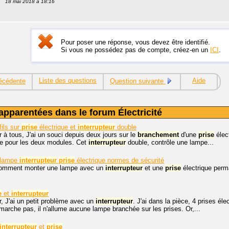
18 mai 2018 à 18:16
Pour poser une réponse, vous devez être identifié.
Si vous ne possédez pas de compte, créez-en un
ICI
.
Liste des questions
Aide
écédente
Question suivante
apparentées dans le forum Électricité
fils sur
prise
électrique et
interrupteur
double
 à tous, J'ai un souci depuis deux jours sur le
branchement
d'une
prise
élec
lie pour les deux modules. Cet
interrupteur
double, contrôle une lampe...
lampe
interrupteur
prise
électrique normes de sécurité
Comment monter une lampe avec un
interrupteur
et une
prise
électrique perm
e
et
interrupteur
, J'ai un petit problème avec un
interrupteur
. J'ai dans la pièce, 4 prises éle
arche pas, il n'allume aucune lampe branchée sur les prises. Or,...
interrupteur
et
prise