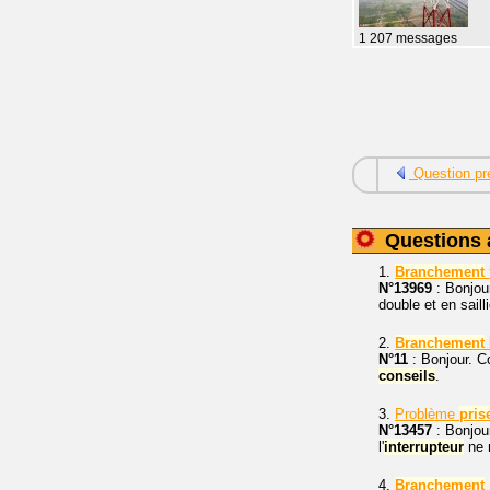
1 207 messages
Question pr
Questions 
1.
Branchement
N°13969
: Bonjour
double et en sail
2.
Branchement
N°11
: Bonjour. 
conseils
.
3.
Problème
pris
N°13457
: Bonjour
l'
interrupteur
ne m
4.
Branchement