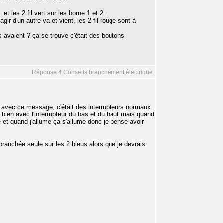
et les 2 fil vert sur les borne 1 et 2.
'agir d'un autre va et vient, les 2 fil rouge sont à
s avaient ? ça se trouve c'était des boutons
Réponse 4 Conseils branchement électrique
te avec ce message, c'était des interrupteurs normaux.
e bien avec l'interrupteur du bas et du haut mais quand
me et quand j'allume ça s'allume donc je pense avoir
ranchée seule sur les 2 bleus alors que je devrais