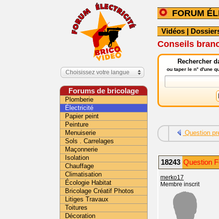
FORUM ÉL
Vidéos
|
Dossier
Conseils branc
Rechercher da
ou taper le n° d'une 
Choisissez votre langue
Forums de bricolage
Plomberie
Électricité
Papier peint
Peinture
Menuiserie
Question pr
Sols . Carrelages
Maçonnerie
Isolation
18243
Question Fo
Chauffage
Climatisation
merko17
Écologie Habitat
Membre inscrit
Bricolage Créatif Photos
Litiges Travaux
Toitures
Décoration