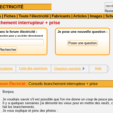
ECTRICITÉ
Reste
s
|
Fiches
|
Toute l'électricité
|
Fabricants
|
Articles
|
Images
|
Sch
hement interrupteur + prise
ns le forum électricité :
Je pose une nouvelle question :
question pour y accéder directement
Liste des questions
Aide
écédente
Question suivante
rum Électricité :
Conseils branchement interrupteur + prise
Bonjour,
Je voudrais savoir s'il est possible que l'on me donne un coup de pouce pou
Il y a quelques semaines j'ai démonté les vieux pour en mettre des neufs, 
fait les branchements.
Je vous explique et joins des photos :