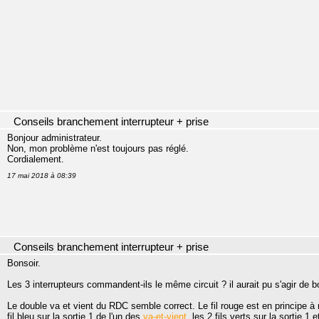
Conseils branchement interrupteur + prise
Bonjour administrateur.
Non, mon problème n'est toujours pas réglé.
Cordialement.
17 mai 2018 à 08:39
Conseils branchement interrupteur + prise
Bonsoir.
Les 3 interrupteurs commandent-ils le même circuit ? il aurait pu s'agir de b
Le double va et vient du RDC semble correct. Le fil rouge est en principe à
fil bleu sur la sortie 1 de l'un des
va-et-vient
, les 2 fils verts sur la sortie 1 e