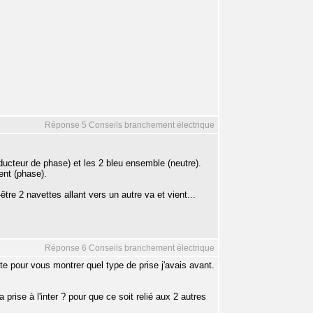
Réponse 5 Conseils branchement électrique
ducteur de phase) et les 2 bleu ensemble (neutre).
ient (phase).
tre 2 navettes allant vers un autre va et vient...
Réponse 6 Conseils branchement électrique
ste pour vous montrer quel type de prise j'avais avant.
a prise à l'inter ? pour que ce soit relié aux 2 autres