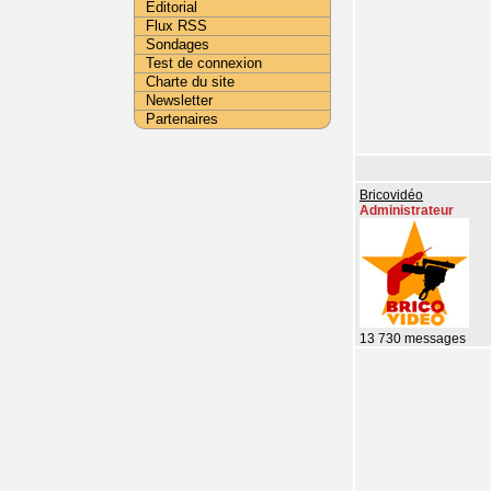
Editorial
Flux RSS
Sondages
Test de connexion
Charte du site
Newsletter
Partenaires
Bricovidéo
Administrateur
13 730 messages