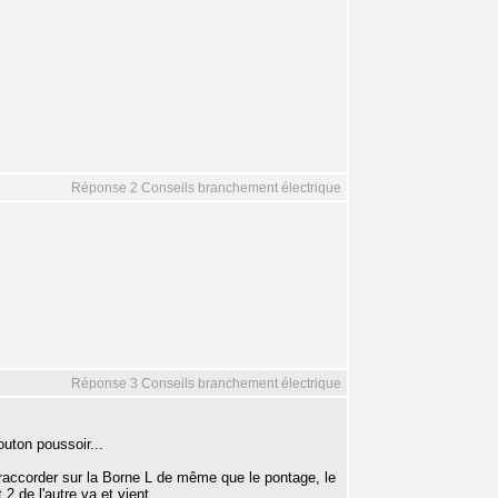
Réponse 2 Conseils branchement électrique
Réponse 3 Conseils branchement électrique
outon poussoir...
 raccorder sur la Borne L de même que le pontage, le
t 2 de l'autre va et vient.