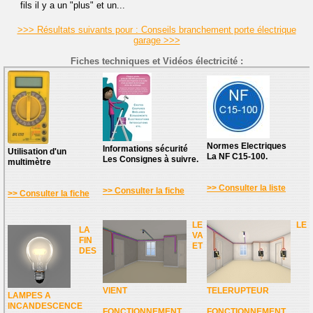
fils il y a un "plus" et un...
>>> Résultats suivants pour : Conseils branchement porte électrique
garage >>>
Fiches techniques et Vidéos électricité :
Normes Electriques
Informations sécurité
Utilisation d'un
La NF C15-100.
Les Consignes à suivre.
multimètre
>> Consulter la liste
>> Consulter la fiche
>> Consulter la fiche
LE
LE
LA
VA
FIN
ET
DES
VIENT
TELERUPTEUR
LAMPES A
INCANDESCENCE
FONCTIONNEMENT
FONCTIONNEMENT