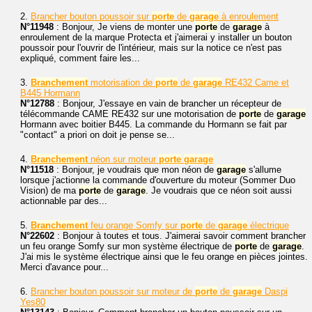
2.
Brancher bouton poussoir sur
porte
de
garage
à enroulement
N°11948
: Bonjour, Je viens de monter une
porte
de
garage
à
enroulement de la marque Protecta et j'aimerai y installer un bouton
poussoir pour l'ouvrir de l'intérieur, mais sur la notice ce n'est pas
expliqué, comment faire les...
3.
Branchement
motorisation de
porte
de
garage
RE432 Came et
B445 Hormann
N°12788
: Bonjour, J'essaye en vain de brancher un récepteur de
télécommande CAME RE432 sur une motorisation de
porte
de
garage
Hormann avec boitier B445. La commande du Hormann se fait par
"contact" a priori on doit je pense se...
4.
Branchement
néon sur moteur
porte
garage
N°11518
: Bonjour, je voudrais que mon néon de
garage
s'allume
lorsque j'actionne la commande d'ouverture du moteur (Sommer Duo
Vision) de ma
porte
de
garage
. Je voudrais que ce néon soit aussi
actionnable par des...
5.
Branchement
feu orange Somfy sur
porte
de
garage
électrique
N°22602
: Bonjour à toutes et tous. J'aimerai savoir comment brancher
un feu orange Somfy sur mon système électrique de
porte
de
garage
.
J'ai mis le système électrique ainsi que le feu orange en pièces jointes.
Merci d'avance pour...
6.
Brancher bouton poussoir sur moteur de
porte
de
garage
Daspi
Yes80