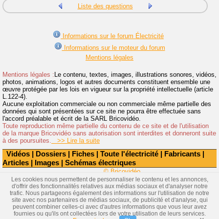
Liste des questions
Informations sur le forum Électricité
Informations sur le moteur du forum
Mentions légales
Mentions légales :
Le contenu, textes, images, illustrations sonores, vidéos,
photos, animations, logos et autres documents constituent ensemble une
œuvre protégée par les lois en vigueur sur la propriété intellectuelle (article
L.122-4).
Aucune exploitation commerciale ou non commerciale même partielle des
données qui sont présentées sur ce site ne pourra être effectuée sans
l'accord préalable et écrit de la SARL Bricovidéo.
Toute reproduction même partielle du contenu de ce site et de l'utilisation
de la marque Bricovidéo sans autorisation sont interdites et donneront suite
à des poursuites.
>> Lire la suite
Vidéos
|
Dossiers
|
Fiches
|
Toute l'électricité
|
Fabricants
|
Articles
|
Images
|
Schémas électriques
© Bricovidéo
Les cookies nous permettent de personnaliser le contenu et les annonces,
d'offrir des fonctionnalités relatives aux médias sociaux et d'analyser notre
trafic. Nous partageons également des informations sur l'utilisation de notre
site avec nos partenaires de médias sociaux, de publicité et d'analyse, qui
peuvent combiner celles-ci avec d'autres informations que vous leur avez
fournies ou qu'ils ont collectées lors de votre utilisation de leurs services.