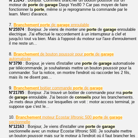
N°13143
: Bonjour. Comment brancher un bouton poussoir sur un
moteur de
porte
de
garage
Daspi Yes80 ? Car pas moyen de faire
fonctionner la
porte
, même si je reprogramme la commande par le
learn. Merci d'avance.
7.
Branchement
porte
de
garage
enroulable
N°25974
: Bonjour. Je viens de monter une
porte
de
garage
enroulable
électrique. J'ai effectué le raccordement à un interrupteur à clef et
jusqu'ici tout va bien. Mais à l'opposé du moteur sur l'axe d'enroulement
il me reste un...
8.
Branchement
de bouton poussoir pour
porte
de
garage
automatisée
N°3790
: Bonjour, je viens d'installer une
porte
de
garage
automatisée
par télécommande, je souhaiterais mettre un bouton poussoir pour la
commander. Sur la notice, on montre l'endroit où raccorder les 2 fils,
mais ils ne disent pas...
9.
Branchement
boitier commande
porte
de
garage
N°21785
: Bonjour. J'ai trouvé un boitier de commande pour ma
porte
de
garage
enroulable. J'ai besoin de
conseils
pour les branchements.
Je mets deux photos sur lesquelles on voit : motor access terminal, je
suppose que c'est le...
10.
Branchement
moteur Ecostar liftronic 500
porte
de
garage
sectionnelle
N°12163
: Bonjour, Je viens d'installer une
porte
de
garage
sectionnelle avec un moteur Ecostar liftronic 500. Je souhaite mettre
un bouton poussoir mais sur le moteur à l'endroit où il faut brancher les