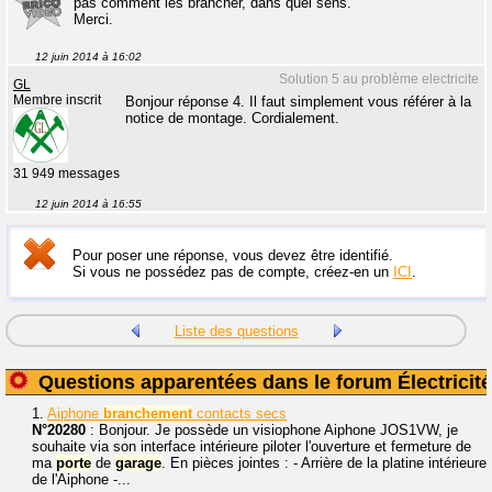
pas comment les brancher, dans quel sens.
Merci.
12 juin 2014 à 16:02
Solution 5 au problème electricite
GL
Membre inscrit
Bonjour réponse 4. Il faut simplement vous référer à la
notice de montage. Cordialement.
31 949 messages
12 juin 2014 à 16:55
Pour poser une réponse, vous devez être identifié.
Si vous ne possédez pas de compte, créez-en un
ICI
.
Liste des questions
Questions apparentées dans le forum Électricité
1.
Aiphone
branchement
contacts secs
N°20280
: Bonjour. Je possède un visiophone Aiphone JOS1VW, je
souhaite via son interface intérieure piloter l'ouverture et fermeture de
ma
porte
de
garage
. En pièces jointes : - Arrière de la platine intérieure
de l'Aiphone -...