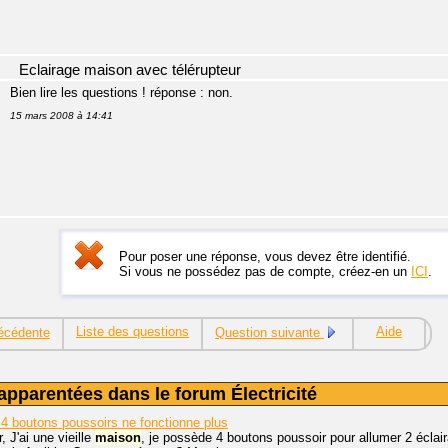
Eclairage maison avec télérupteur
Bien lire les questions ! réponse : non.
15 mars 2008 à 14:41
Pour poser une réponse, vous devez être identifié.
Si vous ne possédez pas de compte, créez-en un
ICI
.
Liste des questions
Aide
écédente
Question suivante
apparentées dans le forum Électricité
r 4 boutons poussoirs ne fonctionne plus
, J'ai une vieille
maison
, je possède 4 boutons poussoir pour allumer 2 éclai