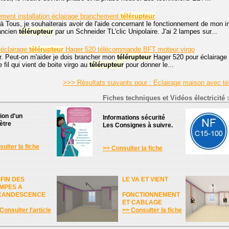
ement installation éclairage branchement
télérupteur
à Tous, je souhaiterais avoir de l'aide concernant le fonctionnement de mon in
ancien
télérupteur
par un Schneider TL'clic Unipolaire. J'ai 2 lampes sur...
éclairage
télérupteur
Hager 520 télécommande BFT moteur virgo
r. Peut-on m'aider je dois brancher mon
télérupteur
Hager 520 pour éclairage
e fil qui vient de boite virgo au
télérupteur
pour donner le...
>>> Résultats suivants pour : Eclairage maison avec té
Fiches techniques et Vidéos électricité :
tion d'un
Informations sécurité
ètre
Les Consignes à suivre.
ulter la fiche
>> Consulter la fiche
 FIN DES
LE VA ET VIENT
MPES A
CANDESCENCE
FONCTIONNEMENT
ET CABLAGE
Consulter l'article
>> Consulter la fiche