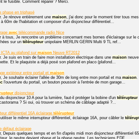
nt le fusible. Comment réparer ? Merci.
e phase en triphasé
r. Je rénove entièrement une
maison
, j'ai donc pour le moment tirer tous me
à 60m de l'habitation et composer d'un disjoncteur différentiel...
irage
avec
télécommande radio Nice
r à tous, Je rencontre un problème concernant mes bornes d'éclairage sur l
chées sur un
télérupteur
unipolaire MERLIN GERIN Multi 9 TL ref...
 ICTA au plafond sur
maison
Neuve RT2012
. Je suis en train de faire mon installation électrique dans une
maison
neuve q
ette. Et le plaquiste a déjà posé son plafond en placo (plafond...
age extérieur entre portail et
maison
, Je souhaite éclairer l'allée de 30m de long entre mon portail et ma
maison
.
ec
l'ouverture du portail, un bouton poussoir à l'entrée de mon garage...
érupteur
disjoncteur
du disjoncteur 10 A pour la lumière, faut-il protéger la bobine d'un
télérupteur
castorama ? Si oui, où trouver un schéma de câblage adapté ?...
pteur différentiel 16A éclairage
télérupteur
utiliser le même interrupteur différentiel, éclairage 16A, pour câbler le
télérup
e défaut éclairage
, Depuis quelques temps et en fin d'après midi mon disjoncteur différentiel 
teur, le neutre devient phase et la phase neutre. Les techniciens EDF...