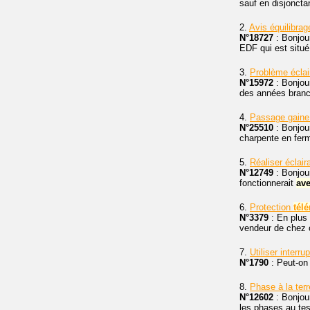
sauf en disjoncta
2.
Avis équilibrag
N°18727
: Bonjou
EDF qui est situé 
3.
Problème écla
N°15972
: Bonjou
des années bran
4.
Passage gaine
N°25510
: Bonjour
charpente en ferm
5.
Réaliser éclair
N°12749
: Bonjour
fonctionnerait
av
6.
Protection
tél
N°3379
: En plus 
vendeur de chez 
7.
Utiliser interru
N°1790
: Peut-on 
8.
Phase à la terr
N°12602
: Bonjour
les phases au tes