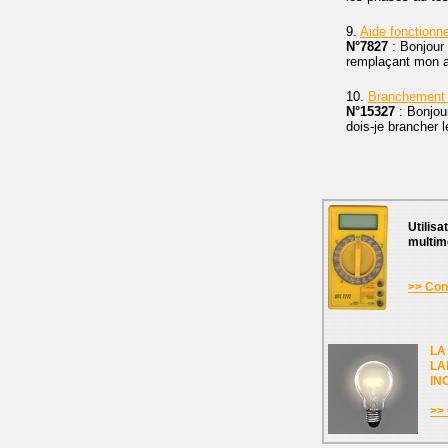
9.
Aide fonctionn
N°7827
: Bonjour 
remplaçant mon 
10.
Branchement 
N°15327
: Bonjou
dois-je brancher l
Utilisa
multim
>> Cons
LA
LA
IN
>> 