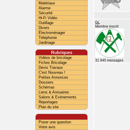
Matériaux
Alarme
Sécurité
Hi-Fi Vidéo
Outillage
GL
Membre inscrit
Divers
Électroménager
Téléphonie
Jardinage
Rubriques
Vidéos de bricolage
31 945 messages
Fiches Bricolage
Devis Travaux
C'est Nouveau !
Petites Annonces
Dossiers
Schémas
Liens & Annuaires
Salons & Evènements
Reportages
Plan du site
Poser une question
Votre avis