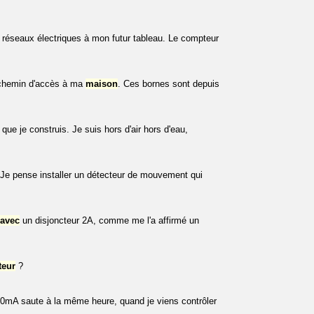
s réseaux électriques à mon futur tableau. Le compteur
e chemin d'accès à ma
maison
. Ces bornes sont depuis
ue je construis. Je suis hors d'air hors d'eau,
 Je pense installer un détecteur de mouvement qui
avec
un disjoncteur 2A, comme me l'a affirmé un
teur
?
650mA saute à la même heure, quand je viens contrôler