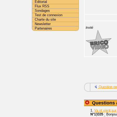
Editorial
Flux RSS
Sondages
Test de connexion
Charte du site
Newsletter
Invité
Partenaires
Question pr
Questions 
1.
Va et vient su
N°13335
: Bonjour