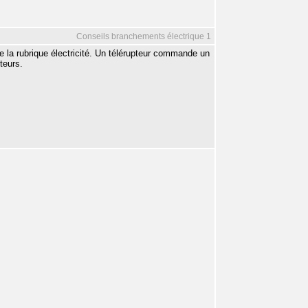
Conseils branchements électrique 1
e la rubrique électricité. Un télérupteur commande un
teurs.