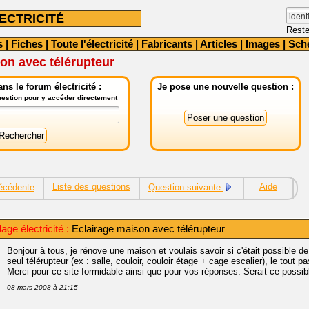
ECTRICITÉ
Reste
s
|
Fiches
|
Toute l'électricité
|
Fabricants
|
Articles
|
Images
|
Sch
on avec télérupteur
ns le forum électricité :
Je pose une nouvelle question :
question pour y accéder directement
Liste des questions
Aide
écédente
Question suivante
age électricité :
Eclairage maison avec télérupteur
Bonjour à tous, je rénove une maison et voulais savoir si c'était possible 
seul télérupteur (ex : salle, couloir, couloir étage + cage escalier), le tout
Merci pour ce site formidable ainsi que pour vos réponses. Serait-ce possibl
08 mars 2008 à 21:15