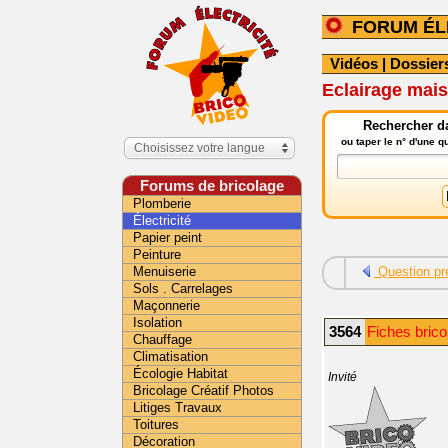
FORUM ÉL
Vidéos
|
Dossier
Eclairage mais
Rechercher da
ou taper le n° d'une 
Choisissez votre langue
Forums de bricolage
Plomberie
Électricité
Papier peint
Peinture
Menuiserie
Question pr
Sols . Carrelages
Maçonnerie
Isolation
3564
Fiches bricol
Chauffage
Climatisation
Écologie Habitat
Invité
Bricolage Créatif Photos
Litiges Travaux
Toitures
Décoration