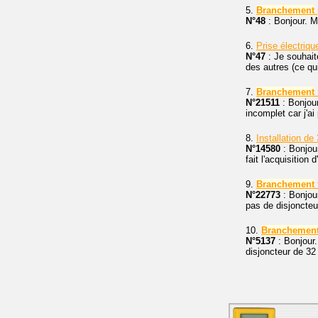
5.
Branchement
N°48
: Bonjour. Ma
6.
Prise électriq
N°47
: Je souhaite
des autres (ce qu
7.
Branchement
N°21511
: Bonjour
incomplet car j'ai
8.
Installation de
N°14580
: Bonjour
fait l'acquisition
9.
Branchement
N°22773
: Bonjour
pas de disjoncte
10.
Branchemen
N°5137
: Bonjour.
disjoncteur de 32 