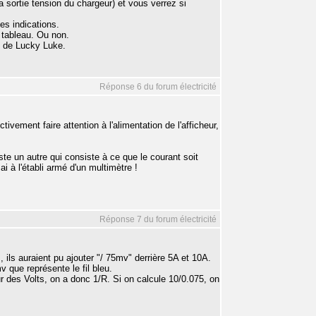
la sortie tension du chargeur) et vous verrez si
es indications.
 tableau. Ou non.
e de Lucky Luke.
Réponse 6 du forum électricité
ivement faire attention à l'alimentation de l'afficheur,
te un autre qui consiste à ce que le courant soit
ai à l'établi armé d'un multimètre !
Réponse 7 du forum électricité
as, ils auraient pu ajouter "/ 75mv" derrière 5A et 10A.
mv que représente le fil bleu.
r des Volts, on a donc 1/R. Si on calcule 10/0.075, on