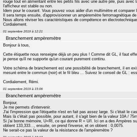
rouge tout en alimentant entre les petits fils avec une autre pile, puis avec 
l'afficheur est stable ou non.
Idem pour le courant. Vous pouvez vous aider d'un multimètre et comparer l
Il sera temps ensuite, d'approvisionner un ampèremètre ferromagnétique de
Nous allons réviser les caractéristiques de compétence en électrotechniqu
Cordialement.
01 septembre 2019 à 12:21
Branchement ampèremètre
Bonjour à tous,
Cette étiquette nous renseigne déjà un peu plus ! Comme dit GL, il faut effect
je pense qu'il ne supporte qu'un courant purement continu.
Votre schéma de branchement est une possibilité de branchement, il en exis
mesuré entre le commun (noir) et le fil bleu ... Suivez le conseil de GL : ess
Cordialement, Rémi.
01 septembre 2019 à 15:06
Branchement ampèremètre
Bonjour,
Je me permets d'intervenir.
J'ai l'impression que l'étiquette n'est en fait pas assez large. Si c'était le c
Mais là c'était pas possible, pour autant, il s'agit bien de la valeur 10A / 75
Si j'ai bonne mémoire, U=RI, ce qui donne R = U/I. Ici on a des Ampères su
obtient 133,333..., ensuite, on prend l'inverse, et on obtient : 0,0075.
Ne serait-ce pas la valeur de la résistance de l'ampèremètre ?