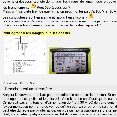
Je joins ci-dessous la photo de la face "technique" de l'engin, que je trouve
les branchements
Peut-être à vous oui ?
Mais, si j'interprète bien ce que j'y lis, on peut monter jusqu'à 100 V et 1
Les conducteurs sont en platine et l'isolant en silicone ?
Suite à vos posts, j'ai conçu un schéma de branchement (que je joins ci-des
Et en cas de branchement incorrect, risque de flasher l'appareil ?
Pour agrandir les images, cliquez dessus.
01 septembre 2019 à 11:42
Branchement ampèremètre
Bonjour Devravata. Il ne faut pas être daltonien pour faire le schéma. Si o
en rouge sur l’étiquette, et le calibre 10 A en bleu, on en déduit que le no
On ne sait pas si la tension d'alimentation de 4,5 à 30 V DC doit être contin
l'expérimentation permettra de voir ce qu'il en est. En effet, on ne sait rien 
peut être du redressé bi-alternance, ou plus ou moins stabilisé s'il y a un p
Bref, vous faites quelques essais sur l'établi avec une tension à mesurer co