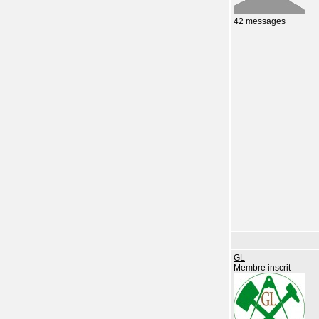
42 messages
GL
Membre inscrit