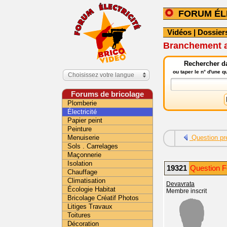
FORUM ÉL
Vidéos
|
Dossier
Branchement 
Rechercher da
ou taper le n° d'une 
Choisissez votre langue
Forums de bricolage
Plomberie
Électricité
Papier peint
Peinture
Menuiserie
Question pr
Sols . Carrelages
Maçonnerie
Isolation
19321
Question Fo
Chauffage
Climatisation
Devavrata
Écologie Habitat
Membre inscrit
Bricolage Créatif Photos
Litiges Travaux
Toitures
Décoration