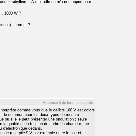
 assez sibylline… À moi, elle ne m'a rien appris pour
0 A… 1000 W ?
sous) : correct ?
Réponse 5 du forum électricité
n interprète comme vous que le calibre 100 V est coloré
ir est le commun pour les deux types de mesure.
ue ou si elle peut présenter une ondulation ; seule
de la qualité de la tension de sortie du chargeur ; ce
eu d'électronique dedans.
nnue (une pile 9 V par exemple entre le noir et le