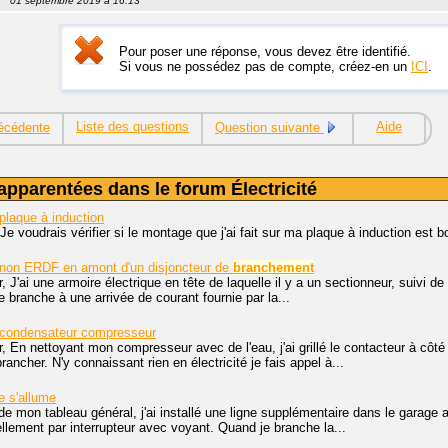
01 septembre 2019 à 16:13
Pour poser une réponse, vous devez être identifié.
Si vous ne possédez pas de compte, créez-en un
ICI
.
Liste des questions
Aide
écédente
Question suivante
apparentées dans le forum Électricité
plaque à induction
Je voudrais vérifier si le montage que j'ai fait sur ma plaque à induction es
non ERDF en amont d'un disjoncteur de
branchement
, J'ai une armoire électrique en tête de laquelle il y a un sectionneur, suivi de 
e branche à une arrivée de courant fournie par la...
condensateur compresseur
, En nettoyant mon compresseur avec de l'eau, j'ai grillé le contacteur à côté 
ncher. N'y connaissant rien en électricité je fais appel à...
e s'allume
de mon tableau général, j'ai installé une ligne supplémentaire dans le garage av
llement par interrupteur avec voyant. Quand je branche la...