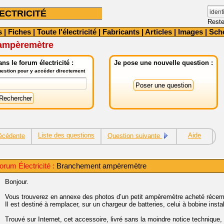
ECTRICITÉ
Reste
s
|
Fiches
|
Toute l'électricité
|
Fabricants
|
Articles
|
Images
|
Sch
ampèremètre
ns le forum électricité :
Je pose une nouvelle question :
question pour y accéder directement
Liste des questions
Aide
écédente
Question suivante
rum Électricité :
Branchement ampèremètre
Bonjour.
Vous trouverez en annexe des photos d’un petit ampèremètre acheté réce
Il est destiné à remplacer, sur un chargeur de batteries, celui à bobine instal
Trouvé sur Internet, cet accessoire, livré sans la moindre notice technique,