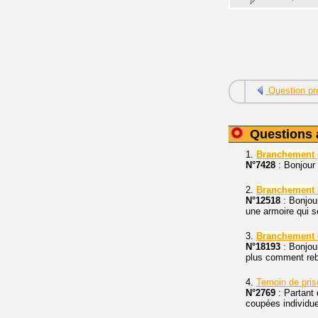
Question pr
Questions 
1.
Branchement
N°7428
: Bonjour 
2.
Branchement
N°12518
: Bonjour
une armoire qui s
3.
Branchement
N°18193
: Bonjour
plus comment rebra
4.
Temoin de pris
N°2769
: Partant 
coupées individue