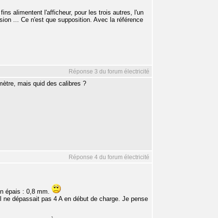
ins alimentent l'afficheur, pour les trois autres, l'un
sion ... Ce n'est que supposition. Avec la référence
Réponse 3 du forum électricité
ètre, mais quid des calibres ?
Réponse 4 du forum électricité
en épais : 0,8 mm.
l ne dépassait pas 4 A en début de charge. Je pense