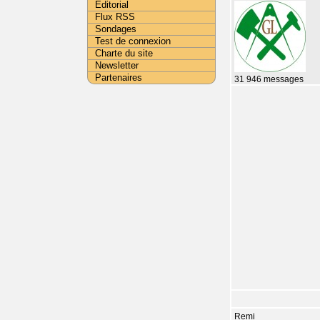
Editorial
Flux RSS
Sondages
Test de connexion
Charte du site
Newsletter
Partenaires
31 946 messages
Remi