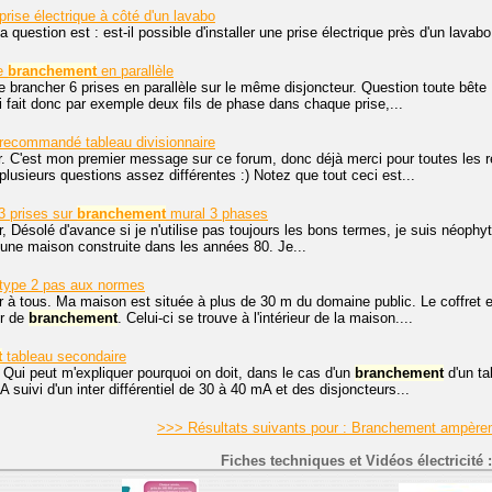
prise électrique à côté d'un lavabo
 question est : est-il possible d'installer une prise électrique près d'un lavab
ue
branchement
en parallèle
 brancher 6 prises en parallèle sur le même disjoncteur. Question toute bête : 
i fait donc par exemple deux fils de phase dans chaque prise,...
recommandé tableau divisionnaire
. C'est mon premier message sur ce forum, donc déjà merci pour toutes les r
 plusieurs questions assez différentes :) Notez que tout ceci est...
 3 prises sur
branchement
mural 3 phases
, Désolé d'avance si je n'utilise pas toujours les bons termes, je suis néophy
 d'une maison construite dans les années 80. Je...
type 2 pas aux normes
 à tous. Ma maison est située à plus de 30 m du domaine public. Le coffret e
ur de
branchement
. Celui-ci se trouve à l'intérieur de la maison....
t
tableau secondaire
 Qui peut m'expliquer pourquoi on doit, dans le cas d'un
branchement
d'un ta
A suivi d'un inter différentiel de 30 à 40 mA et des disjoncteurs...
>>> Résultats suivants pour : Branchement ampère
Fiches techniques et Vidéos électricité :