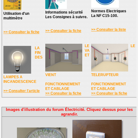
Normes Electriques
Informations sécurité
Utilisation d'un
La NF C15-100.
Les Consignes à suivre.
multimètre
>> Consulter la liste
>> Consulter la fiche
>> Consulter la fiche
LE
LE
LA
VA
FIN
ET
DES
VIENT
TELERUPTEUR
LAMPES A
INCANDESCENCE
FONCTIONNEMENT
FONCTIONNEMENT
ET CABLAGE
ET CABLAGE
>> Consulter l'article
>> Consulter la fiche
>> Consulter la fiche
Images d'illustration du forum Électricité. Cliquez dessus pour les
agrandir.