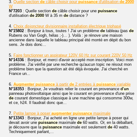
3.
Quelle section
de
câble choisir pour
puissance
d'utilisation
de
2000
W
N°7203
: Quelle section
de
câble choisir pour une
puissance
d'utilisation
de
2000
W à 35 m
de
distance ?
4.
Choix disjoncteur divisionnaire installation électrique triphasé
N°15802
: Bonjour à tous, toutes ! J'ai un problème
de
tableau (pas
de
Rubens ou Van Gogh, hélas ;-)… ). Voilà : je rénove une maison
ancienne dans laquelle le tableau principal été monté en dépit du bon
sens. Je dois donc...
5.
Faire fonctionner un aspirateur 120V 60 Hz sur courant 220V 50 Hz
N°14336
: Bonjour, et merci d'avoir accepté mon inscription. Voici mon
problème. J'ai vérifié par une recherche qu'aucun topic ne résout mon
problème bien que la question ait été déjà évoquée. J'ai cherché en
France un...
6.
Augmenter
puissance
à partir
de
2 entrées à
puissance
variable
N°18353
: Bonjour, Je voudrais relier le courant en provenance
d'un
panneau photovoltaïque ainsi que le courant en provenance d'une prise
de
courant domestique classique à une machine qui consomme 300w,
et ce, h24. Il faudrait donc que...
7.
Petite lampe à poser
augmenter
puissance
maximale
N°13343
: Bonjour, J'ai acheté en ligne une petite lampe à poser qui
devait avoir une
puissance
maximale
de
60 watts. Or, en la déballant,
je découvre que la
puissance
maximale est seulement
de
40 watts.
Techniquement parlant,...