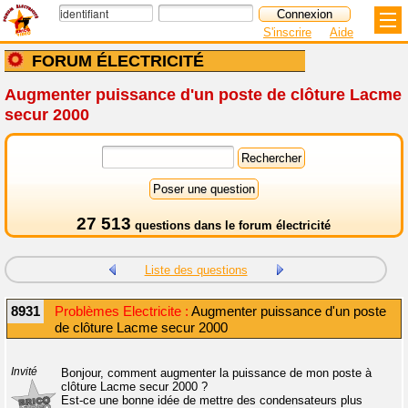
S'inscrire
Aide
FORUM ÉLECTRICITÉ
Augmenter puissance d'un poste de clôture Lacme
secur 2000
27 513
questions dans le
forum électricité
Liste des questions
8931
Problèmes Electricite :
Augmenter puissance d'un poste
de clôture Lacme secur 2000
Invité
Bonjour, comment augmenter la puissance de mon poste à
clôture Lacme secur 2000 ?
Est-ce une bonne idée de mettre des condensateurs plus