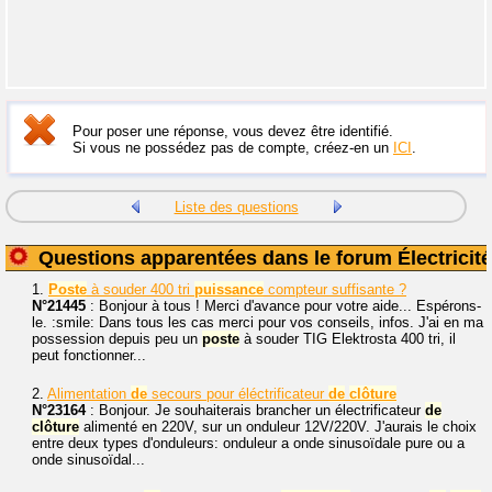
Pour poser une réponse, vous devez être identifié.
Si vous ne possédez pas de compte, créez-en un
ICI
.
Liste des questions
Questions apparentées dans le forum Électricité
1.
Poste
à souder 400 tri
puissance
compteur suffisante ?
N°21445
: Bonjour à tous ! Merci d'avance pour votre aide... Espérons-
le. :smile: Dans tous les cas merci pour vos conseils, infos. J'ai en ma
possession depuis peu un
poste
à souder TIG Elektrosta 400 tri, il
peut fonctionner...
2.
Alimentation
de
secours pour éléctrificateur
de
clôture
N°23164
: Bonjour. Je souhaiterais brancher un électrificateur
de
clôture
alimenté en 220V, sur un onduleur 12V/220V. J'aurais le choix
entre deux types d'onduleurs: onduleur a onde sinusoïdale pure ou a
onde sinusoïdal...