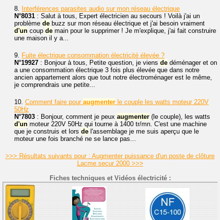
8.
Interférences parasites audio sur mon réseau électrique
N°8031
: Salut à tous, Expert électricien au secours ! Voilà j'ai un
problème
de
buzz sur mon réseau électrique et j'ai besoin vraiment
d'un
coup
de
main pour le supprimer ! Je m'explique, j'ai fait construire
une maison il y a...
9.
Fuite électrique consommation électricité élevée ?
N°19927
: Bonjour à tous, Petite question, je viens
de
déménager et on
a une consommation électrique 3 fois plus élevée que dans notre
ancien appartement alors que tout notre électroménager est le même,
je comprendrais une petite...
10.
Comment faire pour
augmenter
le couple les watts moteur 220V
50Hz
N°7803
: Bonjour, comment je peux
augmenter
(le couple), les watts
d'un
moteur 220V 50Hz qui tourne à 1400 tr/mn. C'est une machine
que je construis et lors
de
l'assemblage je me suis aperçu que le
moteur une fois branché ne se lance pas...
>>> Résultats suivants pour : Augmenter puissance d'un poste de clôture
Lacme secur 2000 >>>
Fiches techniques et Vidéos électricité :