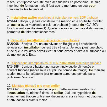
réseau en triphasé vétuste avec des fusibles en porcelaine. Je suis
ingénieur
de
formation mais il faut que je me forme un peu
pour
comprendre les tenants et...
7.
Installation
atelier
machines à bois abonnement EDF triphasé
N°5644
: Bonjour, je fais construire ma maison et je souhaite installer
un
atelier
avec machines à bois en triphasé (moteur
de
4CV, 2CV
fonctionnant simultanément). Quelle puissance minimale d'abonnement
permettra
de
faire fonctionner mes...
8.
Rénovation
installation
triphasé ou monophasé ?
N°20068
: Bonjour. J'ai un ami vivant en Belgique qui souhaiterait
rénover son
installation
qui est très vétuste. Je vous joins une photo
et ce que je voudrais savoir c'est si nous avons à faire à du triphasé ou
du monophasé. En...
9.
Disjonctions intempestives 30 mA
installation
électrique triphasé
N°14688
: Bonjour J'habite une maison individuelle alimentée en
courant triphasé (nécessaire car j'ai une pompe
de
forage).
De
manière
a priori tout à fait aléatoire (par exemple après une période sans
problème d'environ 6...
10.
Montage triphasé une prise
atelier
N°13067
: Bonjour et mea culpa
pour
cette énième question sur
l’
installation
du triphasé dans un
atelier
. J’ai une hypothèse
de
branchement élaboré grâce aux discussions sur ce forum et d’autres,
et aux conseils d’amis moins...