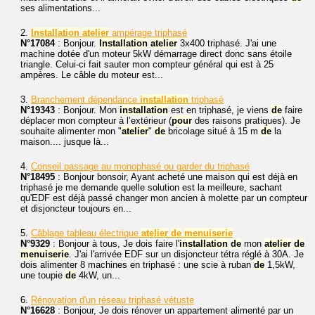
ses alimentations...
2.
Installation
atelier
ampérage triphasé
N°17084
: Bonjour.
Installation
atelier
3x400 triphasé. J'ai une
machine dotée d'un moteur 5kW démarrage direct donc sans étoile
triangle. Celui-ci fait sauter mon compteur général qui est à 25
ampères. Le câble du moteur est...
3.
Branchement dépendance
installation
triphasé
N°19343
: Bonjour. Mon
installation
est en triphasé, je viens
de
faire
déplacer mon compteur à l’extérieur (
pour
des raisons pratiques). Je
souhaite alimenter mon "
atelier
"
de
bricolage situé à 15 m
de
la
maison.... jusque là...
4.
Conseil passage au monophasé ou garder du triphasé
N°18495
: Bonjour bonsoir, Ayant acheté une maison qui est déjà en
triphasé je me demande quelle solution est la meilleure, sachant
qu'EDF est déjà passé changer mon ancien à molette par un compteur
et disjoncteur toujours en...
5.
Câblage tableau électrique
atelier
de
menuiserie
N°9329
: Bonjour à tous, Je dois faire l'
installation
de
mon
atelier
de
menuiserie
. J'ai l'arrivée EDF sur un disjoncteur tétra réglé à 30A. Je
dois alimenter 8 machines en triphasé : une scie à ruban
de
1,5kW,
une toupie
de
4kW, un...
6.
Rénovation d'un réseau triphasé vétuste
N°16628
: Bonjour, Je dois rénover un appartement alimenté par un