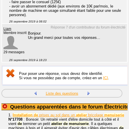
- faire passer le consuel (125€)
- avoir un abonnement dédié (aux environs de 10€ par/mois, le
nombre de machine en usage simultané étant faible pour une seule
personne).
26 septembre 2019 à 08:02
Réponse 7 d'un contributeur du forum électricité
Liam
Membre inscrit
Bonjour.
Un grand merci pour toutes vos réponses...
29 messages
26 septembre 2019 à 18:23
Pour poser une réponse, vous devez être identifié.
Si vous ne possédez pas de compte, créez-en un
ICI
.
Liste des questions
Questions apparentées dans le forum Électricité
1.
Installation
de
prises au sol dans un
atelier
bricolage
menuiserie
N°17708
: Bonsoir. Un retraité vient d'élire domicile tout à côté et il
vient
de
terminer un petit
atelier
de
menuiserie
. Il a quelques
machines à bois et il aimerait éviter d'avoir des câbles électriques
de