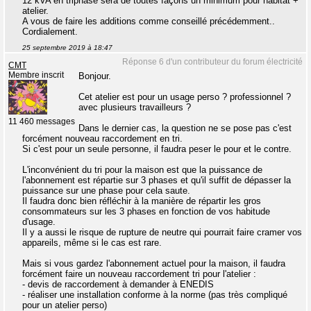
12 kVA en triphasé sera de toutes façons un minimum pour habitat +
atelier.
A vous de faire les additions comme conseillé précédemment..
Cordialement.
25 septembre 2019 à 18:47
Réponse 6 d'un contributeur du forum électricité
CMT
Membre inscrit
Bonjour.
Cet atelier est pour un usage perso ? professionnel ?
avec plusieurs travailleurs ?
11 460 messages
Dans le dernier cas, la question ne se pose pas c'est
forcément nouveau raccordement en tri.
Si c'est pour un seule personne, il faudra peser le pour et le contre.
L'inconvénient du tri pour la maison est que la puissance de
l'abonnement est répartie sur 3 phases et qu'il suffit de dépasser la
puissance sur une phase pour cela saute.
Il faudra donc bien réfléchir à la manière de répartir les gros
consommateurs sur les 3 phases en fonction de vos habitude
d'usage.
Il y a aussi le risque de rupture de neutre qui pourrait faire cramer vos
appareils, même si le cas est rare.
Mais si vous gardez l'abonnement actuel pour la maison, il faudra
forcément faire un nouveau raccordement tri pour l'atelier :
- devis de raccordement à demander à ENEDIS
- réaliser une installation conforme à la norme (pas très compliqué
pour un atelier perso)