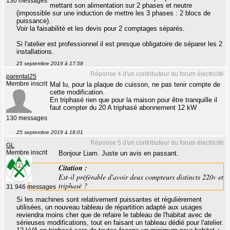
130 messages
mettant son alimentation sur 2 phases et neutre
(impossible sur une induction de mettre les 3 phases : 2 blocs de
puissance).
Voir la faisabilité et les devis pour 2 comptages séparés.
Si l'atelier est professionnel il est presque obligatoire de séparer les 2
installations.
25 septembre 2019 à 17:58
Réponse 4 d'un contributeur du forum électricité
parental25
Membre inscrit
Mal lu, pour la plaque de cuisson, ne pas tenir compte de
cette modification.
En triphasé rien que pour la maison pour être tranquille il
faut compter du 20 A triphasé abonnement 12 kW
130 messages
25 septembre 2019 à 18:01
Réponse 5 d'un contributeur du forum électricité
GL
Membre inscrit
Bonjour Liam. Juste un avis en passant.
Citation :
Est-il préférable d'avoir deux compteurs distincts 220v et
triphasé ?
31 946 messages
Si les machines sont relativement puissantes et régulièrement
utilisées, un nouveau tableau de répartition adapté aux usages
reviendra moins cher que de refaire le tableau de l'habitat avec de
sérieuses modifications, tout en faisant un tableau dédié pour l'atelier.