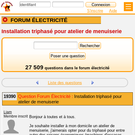
S'inscrire
Aide
FORUM ÉLECTRICITÉ
Installation triphasé pour atelier de menuiserie
27 509
questions dans le
forum électricité
Liste des questions
19390
Question Forum Électricité :
Installation triphasé pour
atelier de menuiserie
Liam
Membre inscrit
Bonjour à toutes et à tous.
Je souhaite installer à mon domicile un atelier de
menuiserie, j'aimerais opter pour du triphasé pour entre
autre des raisons économiques (machines d'occases