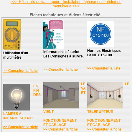
>>> Résultats suivants pour : Installation triphasé pour atelier de
menuiserie >>>
Fiches techniques et Vidéos électricité :
Normes Electriques
Informations sécurité
Utilisation d'un
La NF C15-100.
Les Consignes à suivre.
multimètre
>> Consulter la liste
>> Consulter la fiche
>> Consulter la fiche
LE
LE
LA
VA
FIN
ET
DES
VIENT
TELERUPTEUR
LAMPES A
INCANDESCENCE
FONCTIONNEMENT
FONCTIONNEMENT
ET CABLAGE
ET CABLAGE
>> Consulter l'article
>> Consulter la fiche
>> Consulter la fiche