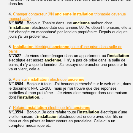
dans les...
4.
Changer contacteur J/N
ancienne
installation
triphasée devenue
monophasée
N°18058
: Bonjour, J'habite dans une
ancienne
maison dont
l'
installation
électrique date des années 80. Au départ triphasée, elle a
été changée en monophasé par l'ancien propriétaire. Depuis quelques
jours j'ai un problème...
5.
Installation
électrique
ancienne
pose d'une prise dans salle de
bains
N°7527
: Je viens d'emménager dans un appartement où l'
installation
électrique est assez
ancienne
. Il n'y a pas de prise dans la salle de
bains, il n'y a que la lumière. J'ai essayé de brancher une prise sur le
va et vient, cela a...
6.
Avis sur
installation
électrique
ancienne
N°16984
: Bonjour à tous. J'ai beaucoup cherché sur le web et ici, dans
le document NFC 15-100, mais je n'ai trouvé que des réponses
partielles à mon problème... Je viens d’emménager dans une maison
dont l'
installation
...
7.
Refaire
installation
électrique très
ancienne
N°13594
: Bonjour, Je dois refaire toute l'
installation
électrique d'une
vieille maison. L'
installation
électrique est encore avec des fils en
tissu et des prises et interrupteurs en porcelaine. Celle-ci a un
compteur mécanique et...