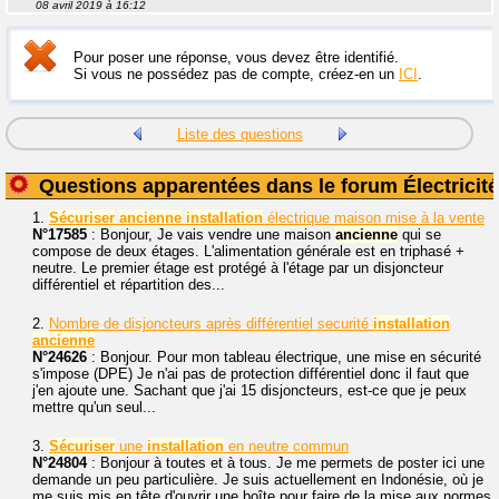
08 avril 2019 à 16:12
Pour poser une réponse, vous devez être identifié.
Si vous ne possédez pas de compte, créez-en un
ICI
.
Liste des questions
Questions apparentées dans le forum Électricité
1.
Sécuriser
ancienne
installation
électrique maison mise à la vente
N°17585
: Bonjour, Je vais vendre une maison
ancienne
qui se
compose de deux étages. L'alimentation générale est en triphasé +
neutre. Le premier étage est protégé à l'étage par un disjoncteur
différentiel et répartition des...
2.
Nombre de disjoncteurs après différentiel securité
installation
ancienne
N°24626
: Bonjour. Pour mon tableau électrique, une mise en sécurité
s'impose (DPE) Je n'ai pas de protection différentiel donc il faut que
j'en ajoute une. Sachant que j'ai 15 disjoncteurs, est-ce que je peux
mettre qu'un seul...
3.
Sécuriser
une
installation
en neutre commun
N°24804
: Bonjour à toutes et à tous. Je me permets de poster ici une
demande un peu particulière. Je suis actuellement en Indonésie, où je
me suis mis en tête d'ouvrir une boîte pour faire de la mise aux normes