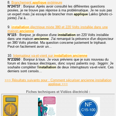
8.
Branchement
applique
extérieure
N°24737
: Bonjour. Après avoir consulté les différentes questions
posées, je ne trouve pas réponse à ma problématique. Je ne suis pas
un expert mais j'ai essayé de brancher mon
applique
Lakko (photo ci-
jointe) J'ai à...
9.
installation
électrique mixte 380 et 220 Volts installée dans une
maison
ancienne
N°115
: Bonjour, je dispose d'une
installation
en 220 Volts installée
dans une maison
ancienne
. J'ai remarqué la présence d'un disjoncteur
en 380 Volts plombé. Ma question concerne justement le triphasé.
Peut-on facilement avoir un...
10.
Interrupteur va-et-vient sur
installation
ancienne
N°23260
: Bonjour à tous. Je vous préviens que je suis nouveau du
forum et des travaux électriques, donc soyez patients svp. :biggrin: Je
souhaite compléter l'
installation
de deux interrupteurs va-et-vient. Ces
derniers sont censés...
>>> Résultats suivants pour : Comment sécuriser ancienne installation
applique >>>
Fiches techniques et Vidéos électricité :