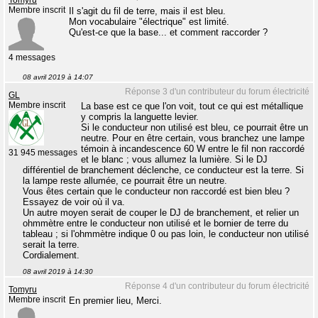
Membre inscrit
Il s'agit du fil de terre, mais il est bleu.
Mon vocabulaire "électrique" est limité.
Qu'est-ce que la base... et comment raccorder ?
4 messages
08 avril 2019 à 14:07
Réponse 3 d'un contributeur du forum électricité
GL
Membre inscrit
La base est ce que l'on voit, tout ce qui est métallique
y compris la languette levier.
Si le conducteur non utilisé est bleu, ce pourrait être un
neutre. Pour en être certain, vous branchez une lampe
témoin à incandescence 60 W entre le fil non raccordé
31 945 messages
et le blanc ; vous allumez la lumière. Si le DJ
différentiel de branchement déclenche, ce conducteur est la terre. Si
la lampe reste allumée, ce pourrait être un neutre.
Vous êtes certain que le conducteur non raccordé est bien bleu ?
Essayez de voir où il va.
Un autre moyen serait de couper le DJ de branchement, et relier un
ohmmètre entre le conducteur non utilisé et le bornier de terre du
tableau ; si l'ohmmètre indique 0 ou pas loin, le conducteur non utilisé
serait la terre.
Cordialement.
08 avril 2019 à 14:30
Réponse 4 d'un contributeur du forum électricité
Tomyru
Membre inscrit
En premier lieu, Merci.