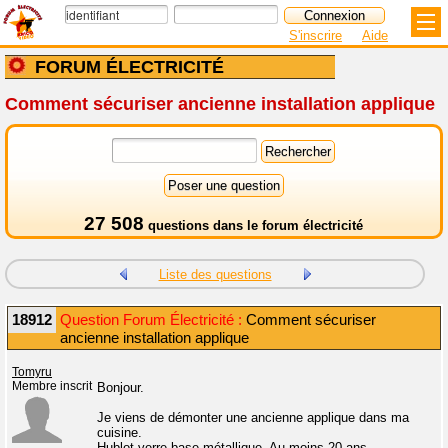
S'inscrire
Aide
FORUM ÉLECTRICITÉ
Comment sécuriser ancienne installation applique
27 508
questions dans le
forum électricité
Liste des questions
18912
Question Forum Électricité :
Comment sécuriser
ancienne installation applique
Tomyru
Membre inscrit
Bonjour.
Je viens de démonter une ancienne applique dans ma
cuisine.
Hublot verre base métallique. Au moins 20 ans.