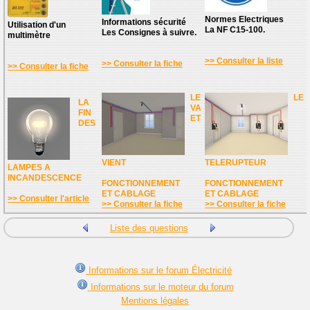
Normes Electriques
Informations sécurité
Utilisation d'un
La NF C15-100.
Les Consignes à suivre.
multimètre
>> Consulter la liste
>> Consulter la fiche
>> Consulter la fiche
LE
LE
LA
VA
FIN
ET
DES
VIENT
TELERUPTEUR
LAMPES A
INCANDESCENCE
FONCTIONNEMENT
FONCTIONNEMENT
ET CABLAGE
ET CABLAGE
>> Consulter l'article
>> Consulter la fiche
>> Consulter la fiche
Liste des questions
Informations sur le forum Électricité
Informations sur le moteur du forum
Mentions légales