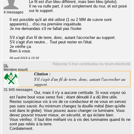
Le fil est d'un bleu différent, mais bien bleu (photo).
Il ne va nulle part, il sort simplement du mur, et est posé
sur le support.
4 messages
Il est possible qu'il ait été utilisé (1 ou 2 MM de cuivre sont
apparents)... d'où ma première inquiétude.
Je me demandais s'il ne fallait pas l'isoler.
S'il s'agit d'un fil de terre, donc, autant l'accrocher au support.
S'il s'agit d'un neutre... Tout peut rester en l'état.
Je vérifie ça.
Bien à vous.
08 avril 2019 à 15:32
Réponse 5 d'un contributeur du forum électricité
GL
Membre inscrit
Citation :
S'il s'agit d'un fil de terre, donc, autant l'accrocher au
support.
31 945 messages
Oui, mais il n'y a aucune certitude. Si vous voyez où
est l'autre bout vous serez fixé ; étant dénudé il a dû être utile.
Restez suspicieux vis à vis de ce conducteur et ne vous en servez
pas sans savoir. Au minimum changez la douille métal (bien qu'elle
soit dans le globe). Vous pouvez aussi changer ce luminaire. Vous
devez pouvoir trouver mieux, en sécurité, et qui éclaire bien.
Vous vérifiez. Il faut être méfiant vis à vis des luminaires quand ils ne
sont pas reliés à la terre.
Cordialement.