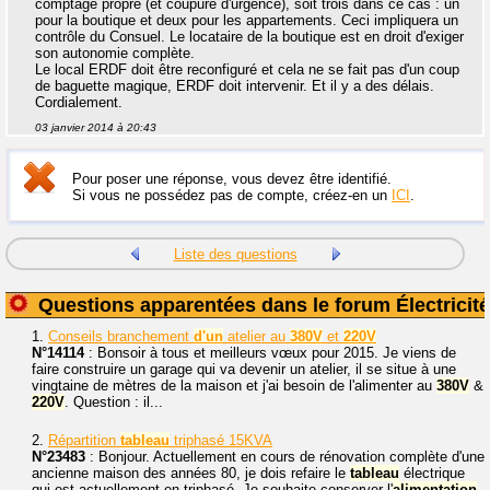
comptage propre (et coupure d'urgence), soit trois dans ce cas : un
pour la boutique et deux pour les appartements. Ceci impliquera un
contrôle du Consuel. Le locataire de la boutique est en droit d'exiger
son autonomie complète.
Le local ERDF doit être reconfiguré et cela ne se fait pas d'un coup
de baguette magique, ERDF doit intervenir. Et il y a des délais.
Cordialement.
03 janvier 2014 à 20:43
Pour poser une réponse, vous devez être identifié.
Si vous ne possédez pas de compte, créez-en un
ICI
.
Liste des questions
Questions apparentées dans le forum Électricité
1.
Conseils branchement
d'un
atelier au
380V
et
220V
N°14114
: Bonsoir à tous et meilleurs vœux pour 2015. Je viens de
faire construire un garage qui va devenir un atelier, il se situe à une
vingtaine de mètres de la maison et j'ai besoin de l'alimenter au
380V
&
220V
. Question : il...
2.
Répartition
tableau
triphasé 15KVA
N°23483
: Bonjour. Actuellement en cours de rénovation complète d'une
ancienne maison des années 80, je dois refaire le
tableau
électrique
qui est actuellement en triphasé. Je souhaite conserver l'
alimentation