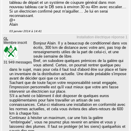
tableau de départ et un système de coupure général dans mon
nouveau tableau car le DB sera à environ 30 ou 40m avec escalier....
Si un électricien confirmé peut m'aiguiller.... Je lui en serai
reconnaissant.
@+
Alain
03 janvier 2014 à 14:41
Installation électrique réponse 1
GL
Membre inscrit
Bonjour Alain. Il y a beaucoup de conditionnel dans vos
écrits, 300 km de distance avec votre ami, pas trop de
renseignements utiles de la part de celui-ci, et une
seule semaine de libre.
Bref, on subodore quelques prémices de la galère qui
31 949 messages
vous attend. Certes, on pourrait rentrer quelque peu
dans le sujet, mais pour cela il faut tout d'abord être sur place et faire
un inventaire de la distribution actuelle. Une étude préalable s'impose
avant de décider quoi que ce soit.
Sachant que de toute façon votre responsabilité serait engagée,
l'impression personnelle est qu'il vaut mieux que votre ami fasse
intervenir un électricien sur place.
S'il a acheté ce bâtiment il doit disposer de quelques euros
supplémentaires pour faire travailler un artisan de ses
connaissances. Celui-ci réalisera une installation en conformité avec
les normes actuelles, et cela vous évitera des allers-retours de 600
km à chaque fois.
Continuez à hésiter un maximum, car une fois la galère
"embringuée", vous ne pourrez plus revenir en arrière et vous y
laisserez des plumes. Il faut se protéger (et les siens) quelquefois et
savoir dire non.