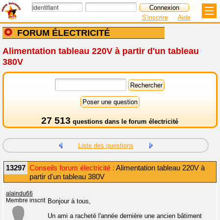
S'inscrire
Aide
FORUM ÉLECTRICITÉ
Alimentation tableau 220V à partir d'un tableau
380V
27 513
questions dans le
forum électricité
Liste des questions
13297
Conseils forum électricité :
Alimentation tableau 220V à
partir d'un tableau 380V
alaindu66
Membre inscrit
Bonjour à tous,
Un ami a racheté l'année dernière une ancien bâtiment