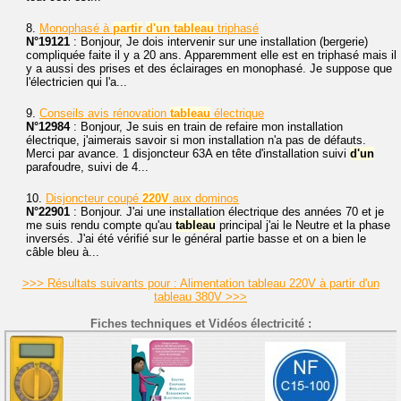
8.
Monophasé à
partir
d'un
tableau
triphasé
N°19121
: Bonjour, Je dois intervenir sur une installation (bergerie)
compliquée faite il y a 20 ans. Apparemment elle est en triphasé mais il
y a aussi des prises et des éclairages en monophasé. Je suppose que
l'électricien qui l'a...
9.
Conseils avis rénovation
tableau
électrique
N°12984
: Bonjour, Je suis en train de refaire mon installation
électrique, j'aimerais savoir si mon installation n'a pas de défauts.
Merci par avance. 1 disjoncteur 63A en tête d'installation suivi
d'un
parafoudre, suivi de 4...
10.
Disjoncteur coupé
220V
aux dominos
N°22901
: Bonjour. J'ai une installation électrique des années 70 et je
me suis rendu compte qu'au
tableau
principal j'ai le Neutre et la phase
inversés. J'ai été vérifié sur le général partie basse et on a bien le
câble bleu à...
>>> Résultats suivants pour : Alimentation tableau 220V à partir d'un
tableau 380V >>>
Fiches techniques et Vidéos électricité :