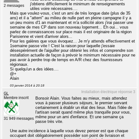
j'obtiens difficilement le minimum de renseignements
2 messages
utiles voire nécessaires....
Mais que voulez-vous, c'est un ami de très longue date (plus de 35
ans) et il a "atterri" au milieu de nulle part en pleine campagne il y a
un peu moins d'1 an maintenant et m'a sollicité alors j'irai passer une
semaine de mes CP dans son nouveau logement... Eh oui... vous
parlez de connaissances sur place mais il est originaire de la région
Parisienne et vient d'arriver alors...
Pour les galères que vous évoquez... Je m'y attends effectivement et
1semaine passe vite ! C'est la raison pour laquelle j'essaie
désespérément de l'aiguiller pour obtenir les infos et comprendre son
installation actuelle de façon à prévoir le minimum nécessaire pour ne
pas avoir à perdre trop de temps en A/R chez des fournisseurs
régionaux.
Si quelqu'un a des idées....
@+
Alain
03 janvier 2014 à 20:18
Installation électrique réponse 3
GL
Membre inscrit
Bonsoir Alain. Vous faites au mieux, mais attendez
vous à passer plusieurs séjours, le premier servant
certainement à établir un état des lieux. Mais l'idée de
l'artisan serait quand même plus tranquille pour vous,
même pour un ami d'enfance. Et une semaine ça
31 949 messages
passe très vite.
Une autre incidence à laquelle vous devez penser est que chaque
occupant doit obligatoirement posséder son point de livraison et