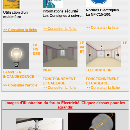
Normes Electriques
Informations sécurité
Utilisation d'un
La NF C15-100.
Les Consignes à suivre.
multimètre
>> Consulter la liste
>> Consulter la fiche
>> Consulter la fiche
LE
LE
LA
VA
FIN
ET
DES
VIENT
TELERUPTEUR
LAMPES A
INCANDESCENCE
FONCTIONNEMENT
FONCTIONNEMENT
ET CABLAGE
ET CABLAGE
>> Consulter l'article
>> Consulter la fiche
>> Consulter la fiche
Images d'illustration du forum Électricité. Cliquez dessus pour les
agrandir.