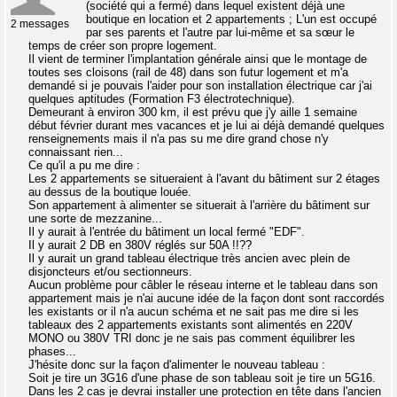
(société qui a fermé) dans lequel existent déjà une
boutique en location et 2 appartements ; L'un est occupé
2 messages
par ses parents et l'autre par lui-même et sa sœur le
temps de créer son propre logement.
Il vient de terminer l'implantation générale ainsi que le montage de
toutes ses cloisons (rail de 48) dans son futur logement et m'a
demandé si je pouvais l'aider pour son installation électrique car j'ai
quelques aptitudes (Formation F3 électrotechnique).
Demeurant à environ 300 km, il est prévu que j'y aille 1 semaine
début février durant mes vacances et je lui ai déjà demandé quelques
renseignements mais il n'a pas su me dire grand chose n'y
connaissant rien...
Ce qu'il a pu me dire :
Les 2 appartements se situeraient à l'avant du bâtiment sur 2 étages
au dessus de la boutique louée.
Son appartement à alimenter se situerait à l'arrière du bâtiment sur
une sorte de mezzanine...
Il y aurait à l'entrée du bâtiment un local fermé "EDF".
Il y aurait 2 DB en 380V réglés sur 50A !!??
Il y aurait un grand tableau électrique très ancien avec plein de
disjoncteurs et/ou sectionneurs.
Aucun problème pour câbler le réseau interne et le tableau dans son
appartement mais je n'ai aucune idée de la façon dont sont raccordés
les existants or il n'a aucun schéma et ne sait pas me dire si les
tableaux des 2 appartements existants sont alimentés en 220V
MONO ou 380V TRI donc je ne sais pas comment équilibrer les
phases...
J'hésite donc sur la façon d'alimenter le nouveau tableau :
Soit je tire un 3G16 d'une phase de son tableau soit je tire un 5G16.
Dans les 2 cas je devrai installer une protection en tête dans l'ancien