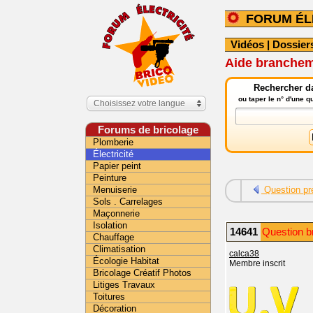
FORUM ÉL
Vidéos
|
Dossier
Aide brancheme
Rechercher da
ou taper le n° d'une 
Choisissez votre langue
Forums de bricolage
Plomberie
Électricité
Papier peint
Peinture
Menuiserie
Question pr
Sols . Carrelages
Maçonnerie
Isolation
14641
Question b
Chauffage
Climatisation
calca38
Écologie Habitat
Membre inscrit
Bricolage Créatif Photos
Litiges Travaux
Toitures
Décoration