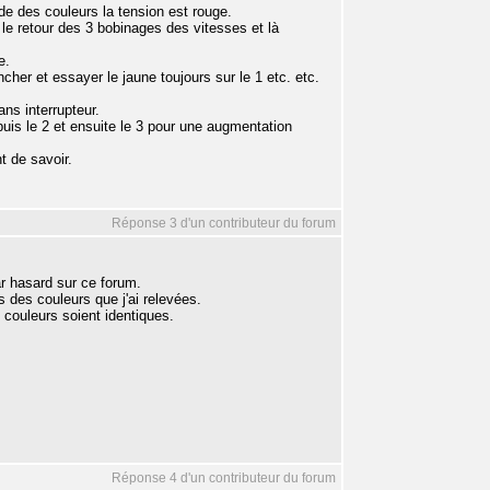
ode des couleurs la tension est rouge.
 le retour des 3 bobinages des vitesses et là
e.
cher et essayer le jaune toujours sur le 1 etc. etc.
ans interrupteur.
uis le 2 et ensuite le 3 pour une augmentation
nt de savoir.
Réponse 3 d'un contributeur du forum
ar hasard sur ce forum.
 des couleurs que j'ai relevées.
 couleurs soient identiques.
Réponse 4 d'un contributeur du forum