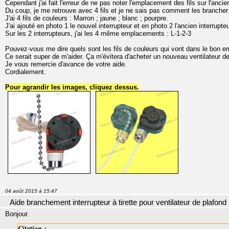
Cependant j'ai fait l'erreur de ne pas noter l'emplacement des fils sur l'ancien
Du coup, je me retrouve avec 4 fils et je ne sais pas comment les brancher
J'ai 4 fils de couleurs : Marron ; jaune ; blanc ; pourpre.
J'ai ajouté en photo 1 le nouvel interrupteur et en photo 2 l'ancien interrupteu
Sur les 2 interrupteurs, j'ai les 4 même emplacements : L-1-2-3
Pouvez-vous me dire quels sont les fils de couleurs qui vont dans le bon 
Ce serait super de m'aider. Ça m'évitera d'acheter un nouveau ventilateur de
Je vous remercie d'avance de votre aide.
Cordialement.
Pour agrandir les images, cliquez dessus.
04 août 2015 à 15:47
Aide branchement interrupteur à tirette pour ventilateur de plafond
Bonjour.
Citation :