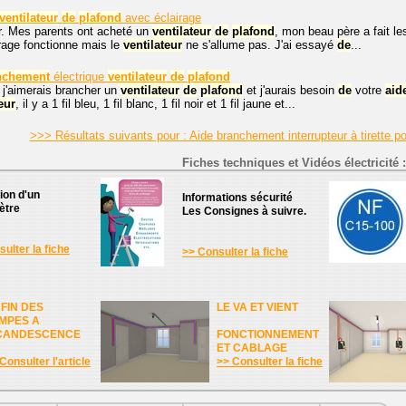
ventilateur
de
plafond
avec éclairage
r. Mes parents ont acheté un
ventilateur
de
plafond
, mon beau père a fait 
irage fonctionne mais le
ventilateur
ne s'allume pas. J'ai essayé
de
...
nchement
électrique
ventilateur
de
plafond
 j'aimerais brancher un
ventilateur
de
plafond
et j'aurais besoin
de
votre
aid
eur
, il y a 1 fil bleu, 1 fil blanc, 1 fil noir et 1 fil jaune et...
>>> Résultats suivants pour : Aide branchement interrupteur à tirette p
Fiches techniques et Vidéos électricité :
tion d'un
Informations sécurité
ètre
Les Consignes à suivre.
ulter la fiche
>> Consulter la fiche
 FIN DES
LE VA ET VIENT
MPES A
CANDESCENCE
FONCTIONNEMENT
ET CABLAGE
Consulter l'article
>> Consulter la fiche