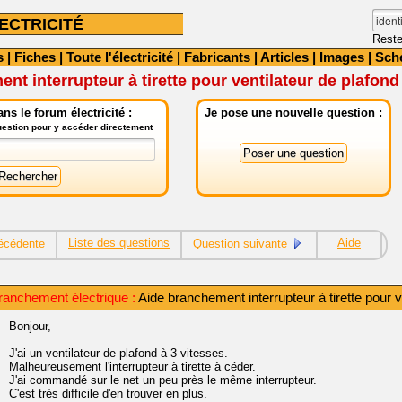
ECTRICITÉ
Reste
s
|
Fiches
|
Toute l'électricité
|
Fabricants
|
Articles
|
Images
|
Sch
nt interrupteur à tirette pour ventilateur de plafond
ns le forum électricité :
Je pose une nouvelle question :
question pour y accéder directement
Liste des questions
Aide
écédente
Question suivante
ranchement électrique :
Aide branchement interrupteur à tirette pour v
Bonjour,
J'ai un ventilateur de plafond à 3 vitesses.
Malheureusement l'interrupteur à tirette à céder.
J'ai commandé sur le net un peu près le même interrupteur.
C'est très difficile d'en trouver en plus.