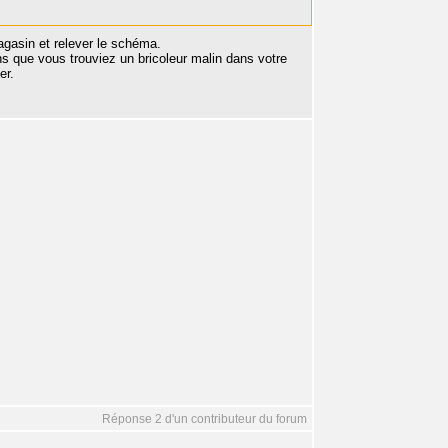
agasin et relever le schéma.
ns que vous trouviez un bricoleur malin dans votre
er.
Réponse 2 d'un contributeur du forum