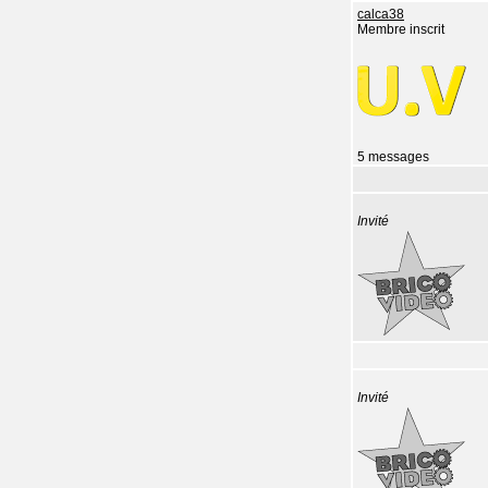
calca38
Membre inscrit
5 messages
Invité
Invité