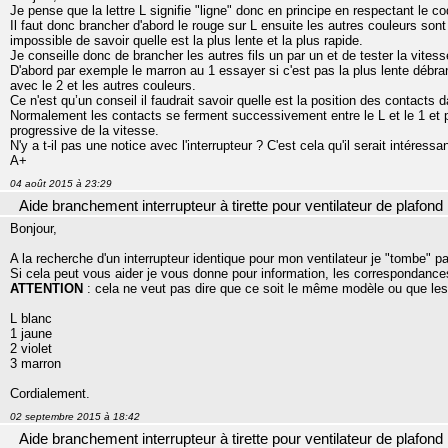
Je pense que la lettre L signifie "ligne" donc en principe en respectant le c
Il faut donc brancher d'abord le rouge sur L ensuite les autres couleurs sont
impossible de savoir quelle est la plus lente et la plus rapide.
Je conseille donc de brancher les autres fils un par un et de tester la vitess
D'abord par exemple le marron au 1 essayer si c'est pas la plus lente débran
avec le 2 et les autres couleurs.
Ce n'est qu’un conseil il faudrait savoir quelle est la position des contacts d
Normalement les contacts se ferment successivement entre le L et le 1 et p
progressive de la vitesse.
N'y a t-il pas une notice avec l'interrupteur ? C'est cela qu'il serait intéressa
A+
04 août 2015 à 23:29
Aide branchement interrupteur à tirette pour ventilateur de plafond
Bonjour,
A la recherche d'un interrupteur identique pour mon ventilateur je "tombe" p
Si cela peut vous aider je vous donne pour information, les correspondances
ATTENTION
: cela ne veut pas dire que ce soit le même modèle ou que les
L blanc
1 jaune
2 violet
3 marron
Cordialement.
02 septembre 2015 à 18:42
Aide branchement interrupteur à tirette pour ventilateur de plafond