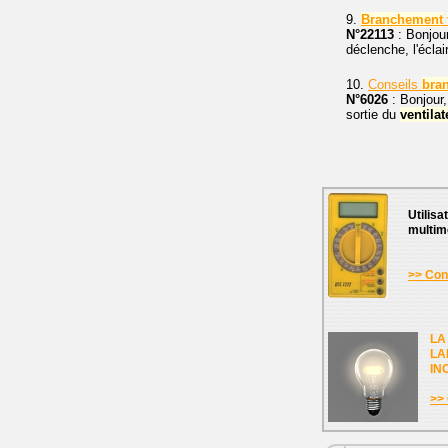
9.
Branchement
N°22113
: Bonjou
déclenche, l'écla
10.
Conseils
bra
N°6026
: Bonjour,
sortie du
ventilat
Utilisa
multim
>> Cons
LA
LA
IN
>> 