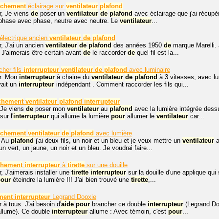
nchement
éclairage sur
ventilateur
plafond
r, Je viens
de
poser un
ventilateur
de
plafond
avec éclairage que j'ai récupé
 phase avec phase, neutre avec neutre. Le
ventilateur
...
électrique ancien
ventilateur
de
plafond
, J'ai un ancien
ventilateur
de
plafond
des années 1950
de
marque Marelli.
. J'aimerais être certain avant
de
le raccorder
de
quel fil est la...
her fils
interrupteur
ventilateur
de
plafond
avec luminaire
r. Mon
interrupteur
à chaine du
ventilateur
de
plafond
à 3 vitesses, avec lu
vait un
interrupteur
indépendant . Comment raccorder les fils qui...
chement
ventilateur
plafond
interrupteur
 Je viens
de
poser mon
ventilateur
au
plafond
avec la lumière intégrée dess
sur l'
interrupteur
qui allume la lumière
pour
allumer le
ventilateur
car...
nchement
ventilateur
de
plafond
avec lumière
. Au
plafond
j'ai deux fils, un noir et un bleu et je veux mettre un
ventilateur
a
 un vert, un jaune, un noir et un bleu. Je voudrai faire...
chement
interrupteur
à
tirette
sur une douille
, J'aimerais installer une
tirette
interrupteur
sur la douille d'une applique qui
pour
éteindre la lumière !!! J'ai bien trouvé une
tirette
,...
ment
interrupteur
Legrand Dooxie
 à tous. J'ai besoin d'
aide
pour
brancher ce double
interrupteur
(Legrand Doo
 allumé). Ce double
interrupteur
allume : Avec témoin, c'est
pour
...