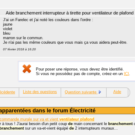
Aide branchement interrupteur à tirette pour ventilateur de plafond
J'ai un Farelec et j'ai noté les couleurs dans l'ordre :
jaune
violet
bleu
marron sur le commun.
Je n'ai pas les même couleurs que vous mais ça vous aidera peut-être.
07 février 2018 à 16:20
Pour poser une réponse, vous devez être identifié.
Si vous ne possédez pas de compte, créez-en un
ICI
.
Liste des questions
Aide
écédente
Question suivante
apparentées dans le forum Électricité
commande murale sur va et vient
ventilateur
plafond
 à tous ! J'aurai besoin d'un petit coup
de
main concernant le
branchement
d
branchement
sur un va-et-vient équipé
de
2 interrupteurs muraux...