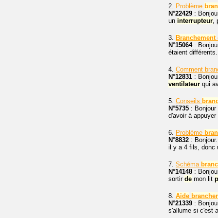
2.
Problème
bra
N°22429
: Bonjou
un
interrupteur
,
3.
Branchement
N°15064
: Bonjour
étaient différents
4.
Comment branc
N°12831
: Bonjou
ventilateur
qui a
5.
Conseils
bran
N°5735
: Bonjour
d'avoir à appuyer 
6.
Problème
bra
N°8832
: Bonjour
il y a 4 fils, donc
7.
Schéma
bran
N°14148
: Bonjour
sortir
de
mon lit
8.
Aide
branche
N°21339
: Bonjour
s'allume si c'est