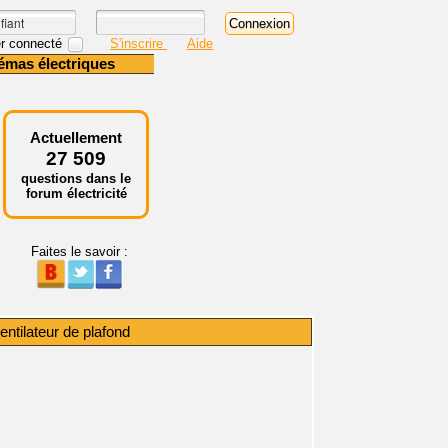
r connecté
S'inscrire
Aide
émas électriques
Actuellement
27 509
questions dans le
forum électricité
Faites le savoir :
entilateur de plafond