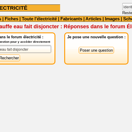
ECTRICITÉ
Reste
s
|
Fiches
|
Toute l'électricité
|
Fabricants
|
Articles
|
Images
|
Sch
uffe eau fait disjoncter : Réponses dans le forum Éle
ns le forum électricité :
Je pose une nouvelle question :
question pour y accéder directement