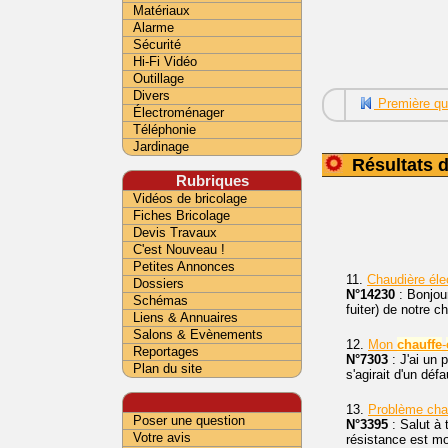
Matériaux
Alarme
Sécurité
Hi-Fi Vidéo
Outillage
Divers
Première qu
Électroménager
Téléphonie
Jardinage
Résultats d
Rubriques
Vidéos de bricolage
Fiches Bricolage
Devis Travaux
C'est Nouveau !
Petites Annonces
11.
Chaudière éle
Dossiers
N°14230
: Bonjou
Schémas
fuiter) de notre 
Liens & Annuaires
Salons & Evènements
12.
Mon
chauffe
-
Reportages
N°7303
: J'ai un 
Plan du site
s'agirait d'un déf
13.
Problème cha
Poser une question
N°3395
: Salut à
Votre avis
résistance est mo