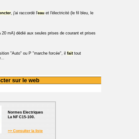
oncter
, j'ai raccordé l'
eau
et l'électricité (le fil bleu, le
3 A 20 mA) dédié aux seules prises de courant et prises
sition "Auto" ou P "marche forcée", il
fait
tout
...
cter sur le web
Normes Electriques
La NF C15-100.
>> Consulter la liste