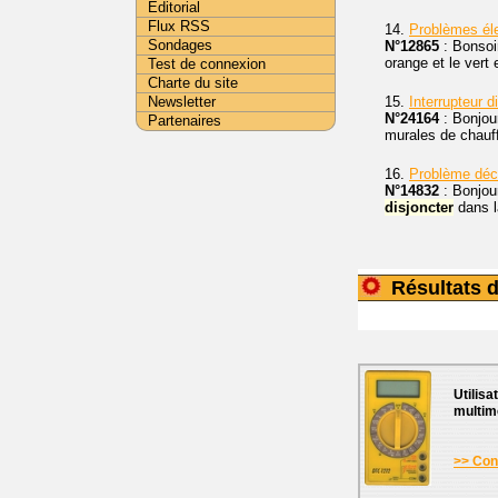
Editorial
Flux RSS
14.
Problèmes éle
Sondages
N°12865
: Bonsoir
orange et le vert 
Test de connexion
Charte du site
15.
Interrupteur d
Newsletter
N°24164
: Bonjour
Partenaires
murales de chauff
16.
Problème déc
N°14832
: Bonjour
disjoncter
dans l
Résultats d
Utilisa
multim
>> Cons