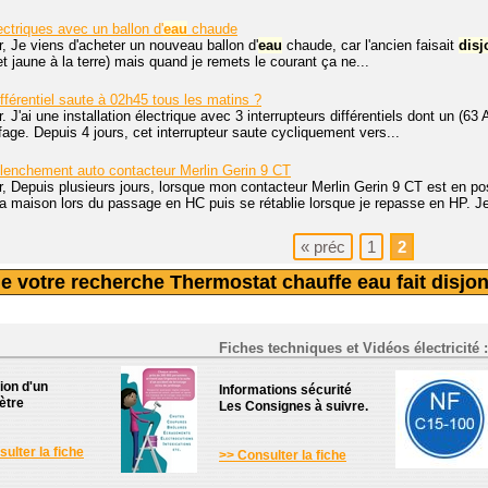
ctriques avec un ballon d'
eau
chaude
, Je viens d'acheter un nouveau ballon d'
eau
chaude, car l'ancien faisait
disj
et jaune à la terre) mais quand je remets le courant ça ne...
ifférentiel saute à 02h45 tous les matins ?
. J'ai une installation électrique avec 3 interrupteurs différentiels dont un (6
age. Depuis 4 jours, cet interrupteur saute cycliquement vers...
lenchement auto contacteur Merlin Gerin 9 CT
, Depuis plusieurs jours, lorsque mon contacteur Merlin Gerin 9 CT est en po
a maison lors du passage en HC puis se rétablie lorsque je repasse en HP. Je
«
préc
1
2
e votre recherche Thermostat chauffe eau fait disjon
Fiches techniques et Vidéos électricité :
tion d'un
Informations sécurité
ètre
Les Consignes à suivre.
ulter la fiche
>> Consulter la fiche