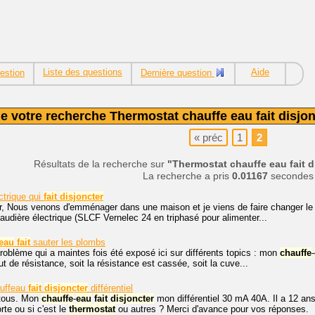
Liste des questions
Aide
estion
Dernière question
e votre recherche Thermostat chauffe eau fait disjonc
«
préc
1
2
Résultats de la recherche sur
"Thermostat chauffe eau fait d
La recherche a pris
0.01167
secondes
ctrique qui
fait
disjoncter
r, Nous venons d'emménager dans une maison et je viens de faire changer le ci
chaudière électrique (SLCF Vernelec 24 en triphasé pour alimenter...
eau
fait
sauter les plombs
problème qui a maintes fois été exposé ici sur différents topics : mon
chauffe
-
aut de résistance, soit la résistance est cassée, soit la cuve...
uffeau
fait
disjoncter
différentiel
 tous. Mon
chauffe
-
eau
fait
disjoncter
mon différentiel 30 mA 40A. Il a 12 ans
rte ou si c'est le
thermostat
ou autres ? Merci d'avance pour vos réponses.