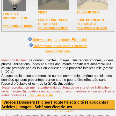
VIENT
TELERUPTEUR
LAMPES A
INCANDESCENCE
FONCTIONNEMENT
FONCTIONNEMENT
ET CABLAGE
ET CABLAGE
>> Consulter l'article
>> Consulter la fiche
>> Consulter la fiche
Informations sur le forum Électricité
Informations sur le moteur du forum
Mentions légales
Mentions légales :
Le contenu, textes, images, illustrations sonores, vidéos,
photos, animations, logos et autres documents constituent ensemble une
œuvre protégée par les lois en vigueur sur la propriété intellectuelle (article
L.122-4).
Aucune exploitation commerciale ou non commerciale même partielle des
données qui sont présentées sur ce site ne pourra être effectuée sans
l'accord préalable et écrit de la SARL Bricovidéo.
Toute reproduction même partielle du contenu de ce site et de l'utilisation
de la marque Bricovidéo sans autorisation sont interdites et donneront suite
à des poursuites.
>> Lire la suite
Vidéos
|
Dossiers
|
Fiches
|
Toute l'électricité
|
Fabricants
|
Articles
|
Images
|
Schémas électriques
© Bricovidéo
Les cookies nous permettent de personnaliser le contenu et les annonces,