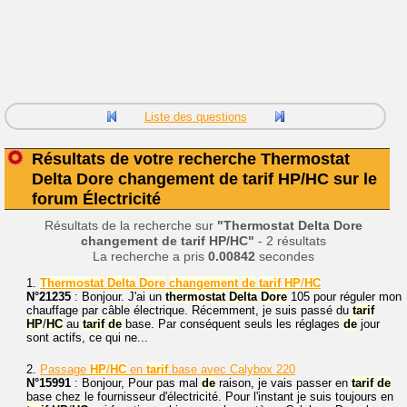
Liste des questions
Résultats de votre recherche Thermostat
Delta Dore changement de tarif HP/HC sur le
forum Électricité
Résultats de la recherche sur
"Thermostat Delta Dore
changement de tarif HP/HC"
- 2 résultats
La recherche a pris
0.00842
secondes
1.
Thermostat
Delta
Dore
changement
de
tarif
HP
/
HC
N°21235
: Bonjour. J'ai un
thermostat
Delta
Dore
105 pour réguler mon
chauffage par câble électrique. Récemment, je suis passé du
tarif
HP
/
HC
au
tarif
de
base. Par conséquent seuls les réglages
de
jour
sont actifs, ce qui ne...
2.
Passage
HP
/
HC
en
tarif
base avec Calybox 220
N°15991
: Bonjour, Pour pas mal
de
raison, je vais passer en
tarif
de
base chez le fournisseur d'électricité. Pour l'instant je suis toujours en