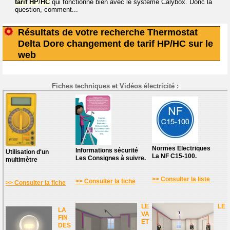
tarif
HP
/
HC
qui fonctionne bien avec le système Calybox. Donc la
question, comment...
Résultats de votre recherche Thermostat
Delta Dore changement de tarif HP/HC sur le
web
Fiches techniques et Vidéos électricité :
Normes Electriques
Informations sécurité
Utilisation d'un
La NF C15-100.
Les Consignes à suivre.
multimètre
>> Consulter la liste
>> Consulter la fiche
>> Consulter la fiche
LE
LE
LA
VA
FIN
ET
DES