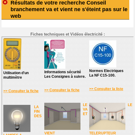
Résultats de votre recherche Conseil
branchement va et vient ne s'éteint pas sur le
web
Fiches techniques et Vidéos électricité :
Normes Electriques
Informations sécurité
Utilisation d'un
La NF C15-100.
Les Consignes à suivre.
multimètre
>> Consulter la liste
>> Consulter la fiche
>> Consulter la fiche
LE
LE
LA
VA
FIN
ET
DES
VIENT
TELERUPTEUR