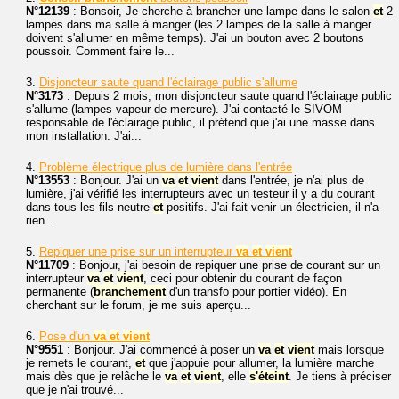
N°12139
: Bonsoir, Je cherche à brancher une lampe dans le salon
et
2
lampes dans ma salle à manger (les 2 lampes de la salle à manger
doivent s'allumer en même temps). J'ai un bouton avec 2 boutons
poussoir. Comment faire le...
3.
Disjoncteur saute quand l'éclairage public s'allume
N°3173
: Depuis 2 mois, mon disjoncteur saute quand l'éclairage public
s'allume (lampes vapeur de mercure). J'ai contacté le SIVOM
responsable de l'éclairage public, il prétend que j'ai une masse dans
mon installation. J'ai...
4.
Problème électrique plus de lumière dans l'entrée
N°13553
: Bonjour. J'ai un
va
et
vient
dans l'entrée, je n'ai plus de
lumière, j'ai vérifié les interrupteurs avec un testeur il y a du courant
dans tous les fils neutre
et
positifs. J'ai fait venir un électricien, il n'a
rien...
5.
Repiquer une prise sur un interrupteur
va
et
vient
N°11709
: Bonjour, j'ai besoin de repiquer une prise de courant sur un
interrupteur
va
et
vient
, ceci pour obtenir du courant de façon
permanente (
branchement
d'un transfo pour portier vidéo). En
cherchant sur le forum, je me suis aperçu...
6.
Pose d'un
va
et
vient
N°9551
: Bonjour. J'ai commencé à poser un
va
et
vient
mais lorsque
je remets le courant,
et
que j'appuie pour allumer, la lumière marche
mais dès que je relâche le
va
et
vient
, elle
s'éteint
. Je tiens à préciser
que je n'ai trouvé...