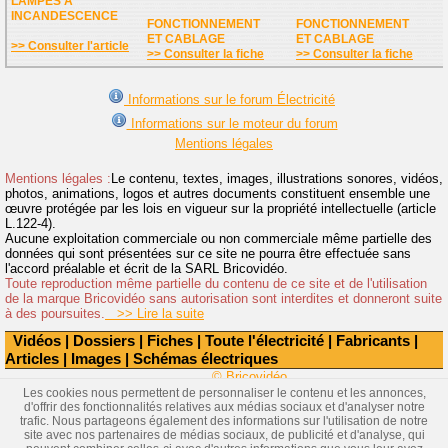
LAMPES A
INCANDESCENCE
FONCTIONNEMENT
FONCTIONNEMENT
ET CABLAGE
ET CABLAGE
>> Consulter l'article
>> Consulter la fiche
>> Consulter la fiche
Informations sur le forum Électricité
Informations sur le moteur du forum
Mentions légales
Mentions légales :
Le contenu, textes, images, illustrations sonores, vidéos,
photos, animations, logos et autres documents constituent ensemble une
œuvre protégée par les lois en vigueur sur la propriété intellectuelle (article
L.122-4).
Aucune exploitation commerciale ou non commerciale même partielle des
données qui sont présentées sur ce site ne pourra être effectuée sans
l'accord préalable et écrit de la SARL Bricovidéo.
Toute reproduction même partielle du contenu de ce site et de l'utilisation
de la marque Bricovidéo sans autorisation sont interdites et donneront suite
à des poursuites.
>> Lire la suite
Vidéos
|
Dossiers
|
Fiches
|
Toute l'électricité
|
Fabricants
|
Articles
|
Images
|
Schémas électriques
© Bricovidéo
Les cookies nous permettent de personnaliser le contenu et les annonces,
d'offrir des fonctionnalités relatives aux médias sociaux et d'analyser notre
trafic. Nous partageons également des informations sur l'utilisation de notre
site avec nos partenaires de médias sociaux, de publicité et d'analyse, qui