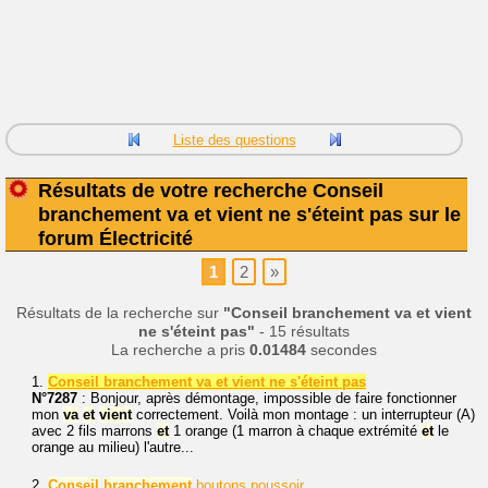
Liste des questions
Résultats de votre recherche Conseil
branchement va et vient ne s'éteint pas sur le
forum Électricité
1
2
»
Résultats de la recherche sur
"Conseil branchement va et vient
ne s'éteint pas"
- 15 résultats
La recherche a pris
0.01484
secondes
1.
Conseil branchement va et vient ne s'éteint pas
N°7287
: Bonjour, après démontage, impossible de faire fonctionner
mon
va
et
vient
correctement. Voilà mon montage : un interrupteur (A)
avec 2 fils marrons
et
1 orange (1 marron à chaque extrémité
et
le
orange au milieu) l'autre...
2.
Conseil
branchement
boutons poussoir