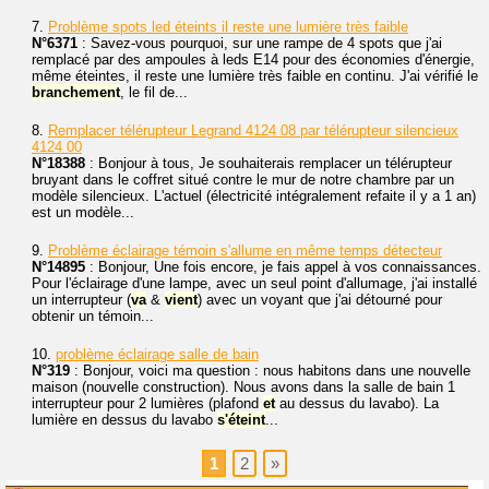
7.
Problème spots led éteints il reste une lumière très faible
N°6371
: Savez-vous pourquoi, sur une rampe de 4 spots que j'ai
remplacé par des ampoules à leds E14 pour des économies d'énergie,
même éteintes, il reste une lumière très faible en continu. J'ai vérifié le
branchement
, le fil de...
8.
Remplacer télérupteur Legrand 4124 08 par télérupteur silencieux
4124 00
N°18388
: Bonjour à tous, Je souhaiterais remplacer un télérupteur
bruyant dans le coffret situé contre le mur de notre chambre par un
modèle silencieux. L'actuel (électricité intégralement refaite il y a 1 an)
est un modèle...
9.
Problème éclairage témoin s'allume en même temps détecteur
N°14895
: Bonjour, Une fois encore, je fais appel à vos connaissances.
Pour l'éclairage d'une lampe, avec un seul point d'allumage, j'ai installé
un interrupteur (
va
&
vient
) avec un voyant que j'ai détourné pour
obtenir un témoin...
10.
problème éclairage salle de bain
N°319
: Bonjour, voici ma question : nous habitons dans une nouvelle
maison (nouvelle construction). Nous avons dans la salle de bain 1
interrupteur pour 2 lumières (plafond
et
au dessus du lavabo). La
lumière en dessus du lavabo
s'éteint
...
1
2
»