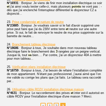
N°16931
: Bonjour. Je viens de finir mon installation électrique ce soir
et
j'ai ainsi voulu tester celle-ci, mais plusieurs
points
ne vont pas : -
dès que j'ai enclenché l'interrupteur différentiel le disjoncteur C2 a
disjoncté...
23.
Prise condamnée
et
rupture de neutre
N°23885
: Bonjour. Je voudrais savoir si le fait d'avoir supprimé une
prise peut faire que j'ai du 230V entre terre
et
neutre sur une autre
prise. Si oui, le fait de renvoyer le neutre de ma prise supprimée sur la
barrette de neutre...
24.
Branchement tableau électrique
N°18686
: Bonjour à tous, Je souhaite dans mon nouveau tableau
électrique faire le branchement des
3
rangées par un peigne vertical.
Jusque là, tout
va
bien…. Par contre, j'ai un disjoncteur 40A à mettre
pour mon tableau...
25.
Vérification plans installation électrique
N°18759
: Bonjour à tous, J’ai besoin de refaire l’installation complète
de mon appartement. N’étant pas professionnel, j’aurai aimé que l’on
me valide ou corrige les plans que j’ai faits. Le tableau sera raccordé
par...
26.
Utilisation câble RO2V installation électrique maison
N°4631
: Bonjour. Le raccordement des prises
et
inter est-il autorisé en
câble RO2V pour l'installation électrique d'une maison ? Merci.
«
1
2
3