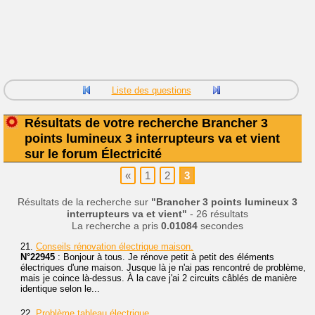
Liste des questions
Résultats de votre recherche Brancher 3
points lumineux 3 interrupteurs va et vient
sur le forum Électricité
«
1
2
3
Résultats de la recherche sur
"Brancher 3 points lumineux 3
interrupteurs va et vient"
- 26 résultats
La recherche a pris
0.01084
secondes
21.
Conseils rénovation électrique maison.
N°22945
: Bonjour à tous. Je rénove petit à petit des éléments
électriques d'une maison. Jusque là je n'ai pas rencontré de problème,
mais je coince là-dessus. À la cave j'ai 2 circuits câblés de manière
identique selon le...
22.
Problème tableau électrique