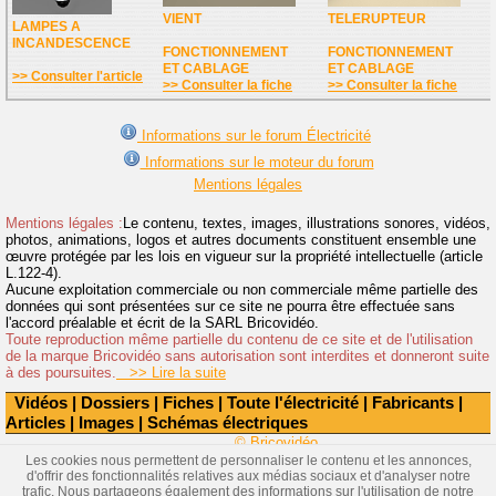
VIENT
TELERUPTEUR
LAMPES A
INCANDESCENCE
FONCTIONNEMENT
FONCTIONNEMENT
ET CABLAGE
ET CABLAGE
>> Consulter l'article
>> Consulter la fiche
>> Consulter la fiche
Informations sur le forum Électricité
Informations sur le moteur du forum
Mentions légales
Mentions légales :
Le contenu, textes, images, illustrations sonores, vidéos,
photos, animations, logos et autres documents constituent ensemble une
œuvre protégée par les lois en vigueur sur la propriété intellectuelle (article
L.122-4).
Aucune exploitation commerciale ou non commerciale même partielle des
données qui sont présentées sur ce site ne pourra être effectuée sans
l'accord préalable et écrit de la SARL Bricovidéo.
Toute reproduction même partielle du contenu de ce site et de l'utilisation
de la marque Bricovidéo sans autorisation sont interdites et donneront suite
à des poursuites.
>> Lire la suite
Vidéos
|
Dossiers
|
Fiches
|
Toute l'électricité
|
Fabricants
|
Articles
|
Images
|
Schémas électriques
© Bricovidéo
Les cookies nous permettent de personnaliser le contenu et les annonces,
d'offrir des fonctionnalités relatives aux médias sociaux et d'analyser notre
trafic. Nous partageons également des informations sur l'utilisation de notre