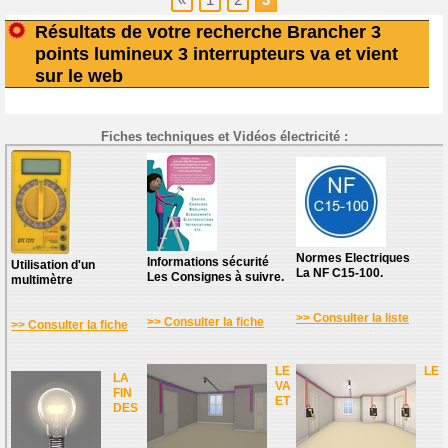
Résultats de votre recherche Brancher 3
points lumineux 3 interrupteurs va et vient
sur le web
Fiches techniques et Vidéos électricité :
Normes Electriques
Informations sécurité
Utilisation d'un
La NF C15-100.
Les Consignes à suivre.
multimètre
>> Consulter la liste
>> Consulter la fiche
>> Consulter la fiche
LE
LE
LA
VA
FIN
ET
DES