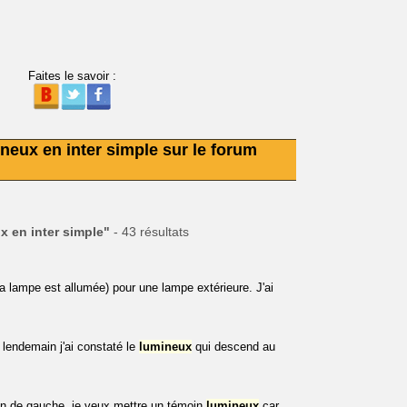
Faites le savoir :
neux en inter simple sur le forum
x en inter simple"
- 43 résultats
a lampe est allumée) pour une lampe extérieure. J'ai
u lendemain j'ai constaté le
lumineux
qui descend au
on de gauche, je veux mettre un témoin
lumineux
car