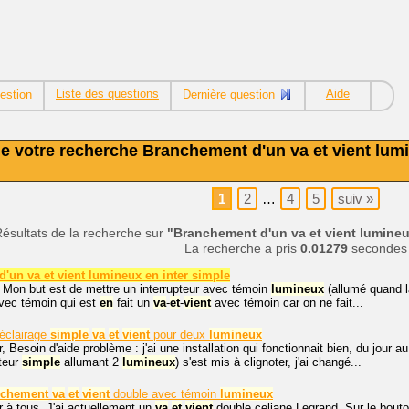
Liste des questions
Aide
estion
Dernière question
e votre recherche Branchement d'un va et vient lumi
1
2
…
4
5
suiv
»
ésultats de la recherche sur
"Branchement d'un va et vient lumineu
La recherche a pris
0.01279
secondes
'un va et vient lumineux en inter simple
 Mon but est de mettre un interrupteur avec témoin
lumineux
(allumé quand l
ec témoin qui est
en
fait un
va
-
et
-
vient
avec témoin car on ne fait...
éclairage
simple
va
et
vient
pour deux
lumineux
, Besoin d'aide problème : j'ai une installation qui fonctionnait bien, du jour a
pteur
simple
allumant 2
lumineux
) s'est mis à clignoter, j'ai changé...
nchement
va
et
vient
double avec témoin
lumineux
 à tous, J'ai actuellement un
va
et
vient
double celiane Legrand. Sur le bout