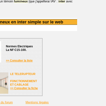
 un témoin
lumineux
(que j'appellerai IAV :
inter
avec
neux en inter simple sur le web
Normes Electriques
La NF C15-100.
>> Consulter la liste
LE TELERUPTEUR
FONCTIONNEMENT
ET CABLAGE
>> Consulter la fiche
 du forum
Mentions légales