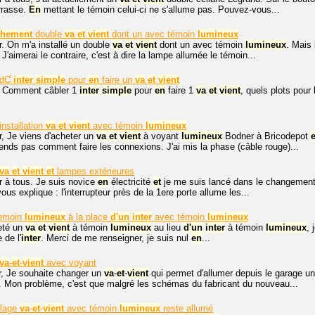
errasse.
En
mettant le témoin celui-ci ne s'allume pas. Pouvez-vous...
chement
double
va
et
vient
dont un avec témoin
lumineux
r. On m'a installé un double
va
et
vient
dont un avec témoin
lumineux
. Mais
 J'aimerai le contraire, c'est à dire la lampe allumée le témoin...
dƇ
inter
simple
pour
en
faire un
va
et
vient
. Comment câbler 1
inter
simple
pour
en
faire 1
va
et
vient
, quels plots pour
installation
va
et
vient
avec témoin
lumineux
r, Je viens d'acheter un
va
et
vient
à voyant
lumineux
Bodner à Bricodepot
e
nds pas comment faire les connexions. J'ai mis la phase (câble rouge)...
va
et
vient
et
lampes extérieures
r à tous. Je suis novice
en
électricité
et
je me suis lancé dans le changement 
us explique : l'interrupteur près de la 1ere porte allume les...
emoin
lumineux
à la place
d'un
inter
avec témoin
lumineux
eté un
va
et
vient
à témoin
lumineux
au lieu
d'un
inter
à témoin
lumineux
, 
 de l'
inter
. Merci de me renseigner, je suis nul
en
...
va
-
et
-
vient
avec voyant
r, Je souhaite changer un
va
-
et
-
vient
qui permet d'allumer depuis le garage u
. Mon problème, c'est que malgré les schémas du fabricant du nouveau...
blage
va
-
et
-
vient
avec témoin
lumineux
reste allumé