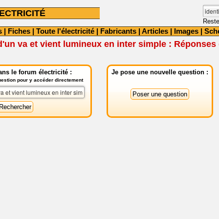
ECTRICITÉ
Reste
s
|
Fiches
|
Toute l'électricité
|
Fabricants
|
Articles
|
Images
|
Sch
un va et vient lumineux en inter simple : Réponses
ns le forum électricité :
Je pose une nouvelle question :
question pour y accéder directement