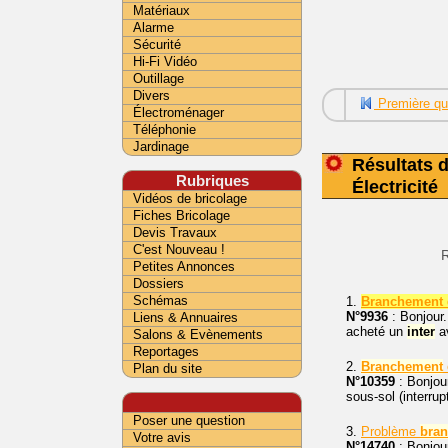
Matériaux
Alarme
Sécurité
Hi-Fi Vidéo
Outillage
Divers
Première qu
Électroménager
Téléphonie
Jardinage
Résultats d
Rubriques
Électricité
Vidéos de bricolage
Fiches Bricolage
Devis Travaux
C'est Nouveau !
R
Petites Annonces
Dossiers
Schémas
1.
Branchement d
N°9936
: Bonjour.
Liens & Annuaires
acheté un
inter
av
Salons & Evènements
Reportages
2.
Branchement
Plan du site
N°10359
: Bonjour
sous-sol (interru
Poser une question
3.
Problème
bra
Votre avis
N°14740
: Bonjour