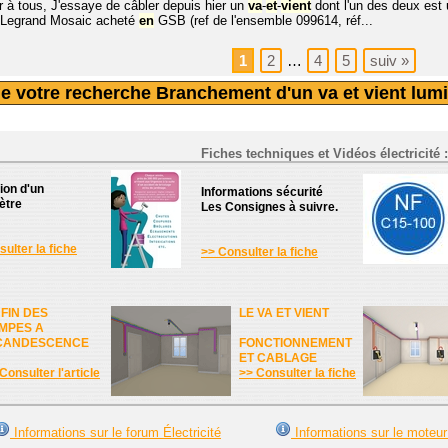
r à tous, J'essaye de câbler depuis hier un
va
-
et
-
vient
dont l'un des deux est
n Legrand Mosaic acheté
en
GSB (ref de l'ensemble 099614, réf...
1
2
…
4
5
suiv
»
e votre recherche Branchement d'un va et vient lumi
Fiches techniques et Vidéos électricité :
tion d'un
Informations sécurité
ètre
Les Consignes à suivre.
ulter la fiche
>> Consulter la fiche
 FIN DES
LE VA ET VIENT
MPES A
CANDESCENCE
FONCTIONNEMENT
ET CABLAGE
Consulter l'article
>> Consulter la fiche
Informations sur le forum Électricité
Informations sur le moteur