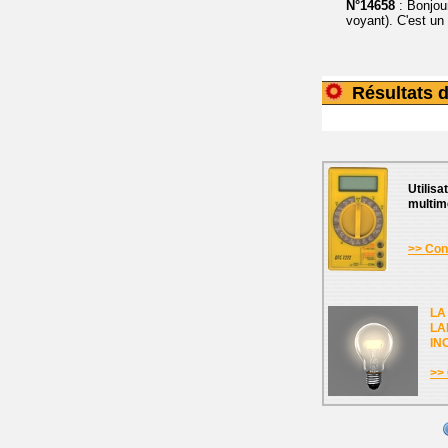
N°14658
: Bonjou
voyant). C'est u
Résultats d
Utilisa
multim
>> Cons
LA
LA
IN
>> 