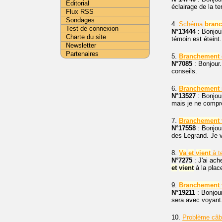
Editorial
éclairage de la t
Flux RSS
Sondages
4.
Schéma
bran
Test de connexion
N°13444
: Bonjou
Charte du site
témoin est éteint.
Newsletter
Partenaires
5.
Branchement
N°7085
: Bonjour
conseils.
6.
Branchement
N°13527
: Bonjou
mais je ne compre
7.
Branchement
N°17558
: Bonjou
des Legrand. Je vo
8.
Va
et
vient
à t
N°7275
: J'ai ach
et
vient
à la place
9.
Branchement
N°19211
: Bonjou
sera avec voyant
10.
Problème câ