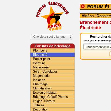
FORUM ÉL
Vidéos
|
Dossier
Branchement d'
Électricité
Rechercher da
Choisissez votre langue
ou taper le n° d'une 
Forums de bricolage
Plomberie
Électricité
Papier peint
Peinture
Menuiserie
Sols . Carrelages
Maçonnerie
Isolation
Chauffage
Climatisation
Écologie Habitat
Bricolage Créatif Photos
Litiges Travaux
Toitures
Décoration